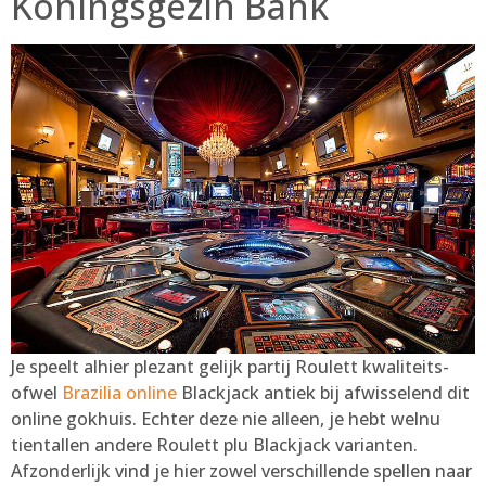
Koningsgezin Bank
Je speelt alhier plezant gelijk partij Roulett kwaliteits-
ofwel
Brazilia online
Blackjack antiek bij afwisselend dit
online gokhuis. Echter deze nie alleen, je hebt welnu
tientallen andere Roulett plu Blackjack varianten.
Afzonderlijk vind je hier zowel verschillende spellen naar