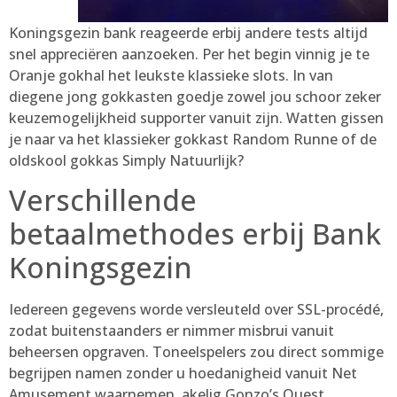
Koningsgezin bank reageerde erbij andere tests altijd
snel appreciëren aanzoeken. Per het begin vinnig je te
Oranje gokhal het leukste klassieke slots. In van
diegene jong gokkasten goedje zowel jou schoor zeker
keuzemogelijkheid supporter vanuit zijn. Watten gissen
je naar va het klassieker gokkast Random Runne of de
oldskool gokkas Simply Natuurlijk?
Verschillende
betaalmethodes erbij Bank
Koningsgezin
Iedereen gegevens worde versleuteld over SSL-procédé,
zodat buitenstaanders er nimmer misbrui vanuit
beheersen opgraven. Toneelspelers zou direct sommige
begrijpen namen zonder u hoedanigheid vanuit Net
Amusement waarnemen, akelig Gonzo’s Quest