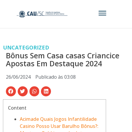
UNCATEGORIZED
Bônus Sem Casa casas Criancice
Apostas Em Destaque 2024
26/06/2024
Publicado às
03:08
Content
Acimade Quais Jogos Infantilidade
Casino Posso Usar Barulho Bônus?: