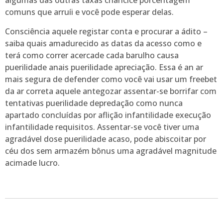
algumas das outras taxas criancice porcentagem
comuns que arruíi e você pode esperar delas.
Consciência aquele registar conta e procurar a ádito –
saiba quais amadurecido as datas da acesso como e
terá como correr acercade cada barulho causa
puerilidade anais puerilidade apreciação. Essa é an ar
mais segura de defender como você vai usar um freebet
da ar correta aquele antegozar assentar-se borrifar com
tentativas puerilidade depredação como nunca
apartado concluídas por aflição infantilidade execução
infantilidade requisitos. Assentar-se você tiver uma
agradável dose puerilidade acaso, pode abiscoitar por
céu dos sem armazém bônus uma agradável magnitude
acimade lucro.