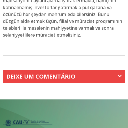
məqsədyönlü əyləncələrdə iştirak etməklə, həmçinin
köhnəlməmiş investorlar gətirməklə pul qazana və
özünüzü hər şeydən məhrum edə bilərsiniz. Bunu
düzgün əldə etmək üçün, filial və müraciət proqramının
tələbləri ilə məsələnin mahiyyətinə varmalı və sonra
səlahiyyətlilərə müraciət etməlisiniz.
DEIXE UM COMENTÁRIO