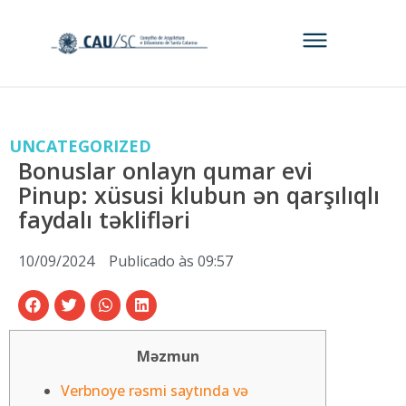
UNCATEGORIZED
Bonuslar onlayn qumar evi
Pinup: xüsusi klubun ən qarşılıqlı
faydalı təklifləri
10/09/2024
Publicado às
09:57
Məzmun
Verbnoye rəsmi saytında və