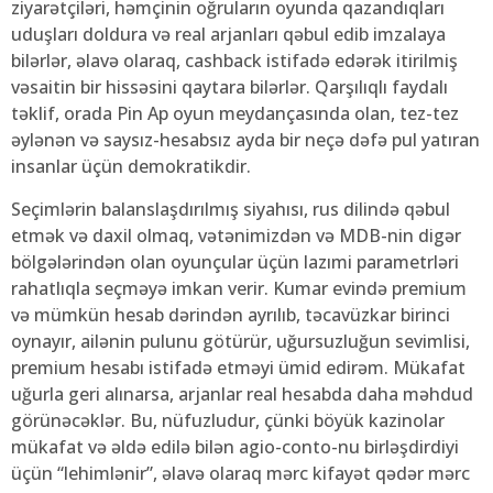
ziyarətçiləri, həmçinin oğruların oyunda qazandıqları
uduşları doldura və real arjanları qəbul edib imzalaya
bilərlər, əlavə olaraq, cashback istifadə edərək itirilmiş
vəsaitin bir hissəsini qaytara bilərlər. Qarşılıqlı faydalı
təklif, orada Pin Ap oyun meydançasında olan, tez-tez
əylənən və saysız-hesabsız ayda bir neçə dəfə pul yatıran
insanlar üçün demokratikdir.
Seçimlərin balanslaşdırılmış siyahısı, rus dilində qəbul
etmək və daxil olmaq, vətənimizdən və MDB-nin digər
bölgələrindən olan oyunçular üçün lazımi parametrləri
rahatlıqla seçməyə imkan verir. Kumar evində premium
və mümkün hesab dərindən ayrılıb, təcavüzkar birinci
oynayır, ailənin pulunu götürür, uğursuzluğun sevimlisi,
premium hesabı istifadə etməyi ümid edirəm. Mükafat
uğurla geri alınarsa, arjanlar real hesabda daha məhdud
görünəcəklər. Bu, nüfuzludur, çünki böyük kazinolar
mükafat və əldə edilə bilən agio-conto-nu birləşdirdiyi
üçün “lehimlənir”, əlavə olaraq mərc kifayət qədər mərc