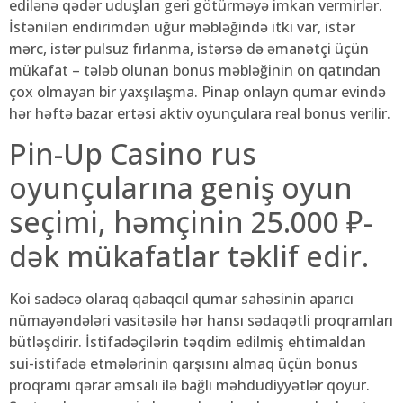
edilənə qədər uduşları geri götürməyə imkan vermirlər.
İstənilən endirimdən uğur məbləğində itki var, istər
mərc, istər pulsuz fırlanma, istərsə də əmanətçi üçün
mükafat – tələb olunan bonus məbləğinin on qatından
çox olmayan bir yaxşılaşma. Pinap onlayn qumar evində
hər həftə bazar ertəsi aktiv oyunçulara real bonus verilir.
Pin-Up Casino rus
oyunçularına geniş oyun
seçimi, həmçinin 25.000 ₽-
dək mükafatlar təklif edir.
Koi sadəcə olaraq qabaqcıl qumar sahəsinin aparıcı
nümayəndələri vasitəsilə hər hansı sədaqətli proqramları
bütləşdirir. İstifadəçilərin təqdim edilmiş ehtimaldan
sui-istifadə etmələrinin qarşısını almaq üçün bonus
proqramı qərar əmsalı ilə bağlı məhdudiyyətlər qoyur.