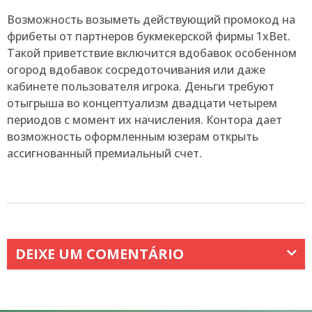
Возможность возыметь действующий промокод на
фрибеты от партнеров букмекерской фирмы 1xBet.
Такой приветствие включится вдобавок особенном
огород вдобавок сосредоточивания или даже
кабинете пользователя игрока. Деньги требуют
отыгрыша во концептуализм двадцати четырем
периодов с момент их начисления. Контора дает
возможность оформленным юзерам открыть
ассигнованный премиальный счет.
DEIXE UM COMENTÁRIO