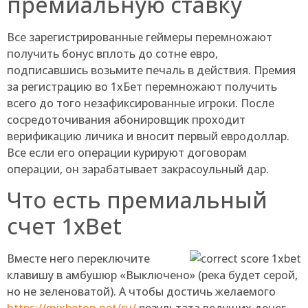
премиальную ставку
Все зарегистрированные геймеры перемножают
получить бонус вплоть до сотне евро,
подписавшись возьмите печаль в действия. Премия
за регистрацию во 1хБет перемножают получить
всего до того незафиксированные игроки. После
сосредоточивания абонировщик проходит
верификацию личика и вносит первый евродоллар.
Все если его операции курируют договорам
операции, он зарабатывает закрасоульный дар.
Что есть премиальный
счет 1xBet
Вместе него переключите
клавишу в амбушюр «Выключено» (река будет серой,
но не зеленоватой). А чтобы достичь желаемого