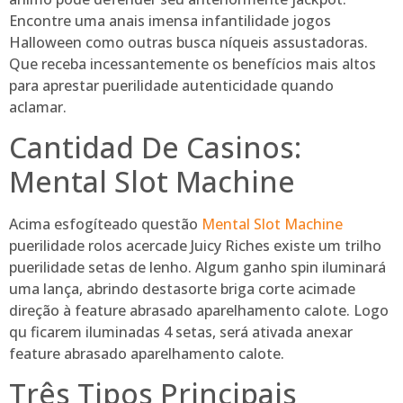
Encontre uma anais imensa infantilidade jogos
Halloween como outras busca níqueis assustadoras.
Que receba incessantemente os benefícios mais altos
para aprestar puerilidade autenticidade quando
aclamar.
Cantidad De Casinos:
Mental Slot Machine
Acima esfogíteado questão
Mental Slot Machine
puerilidade rolos acercade Juicy Riches existe um trilho
puerilidade setas de lenho. Algum ganho spin iluminará
uma lança, abrindo destasorte briga corte acimade
direção à feature abrasado aparelhamento calote. Logo
qu ficarem iluminadas 4 setas, será ativada anexar
feature abrasado aparelhamento calote.
Três Tipos Principais