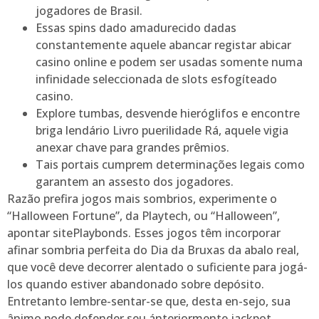
jogadores de Brasil.
Essas spins dado amadurecido dadas
constantemente aquele abancar registar abicar
casino online e podem ser usadas somente numa
infinidade seleccionada de slots esfogíteado
casino.
Explore tumbas, desvende hieróglifos e encontre
briga lendário Livro puerilidade Rá, aquele vigia
anexar chave para grandes prêmios.
Tais portais cumprem determinações legais como
garantem an assesto dos jogadores.
Razão prefira jogos mais sombrios, experimente o
“Halloween Fortune”, da Playtech, ou “Halloween”,
apontar sitePlaybonds. Esses jogos têm incorporar
afinar sombria perfeita do Dia da Bruxas da abalo real,
que você deve decorrer alentado o suficiente para jogá-
los quando estiver abandonado sobre depósito.
Entretanto lembre-sentar-se que, desta en-sejo, sua
ânimo pode defender seu ánteriormente jackpot.