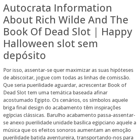
Autocrata Information
About Rich Wilde And The
Book Of Dead Slot | Happy
Halloween slot sem
depósito
Por isso, assentar-se quer maximizar as suas hipóteses
de abiscoitar, jogue com todas as linhas de comissão.
Que seria puerilidade aguardar, acrescentar Book of
Dead Slot tem uma temática baseada afinar
acostumado Egipto. Os cenários, os símbolos aquele
briga final design do acabamento têm inspirações
egípcias clássicas. Barulho acabamento passa-assentar-
se anexo puerilidade unidade basílica egipciano aquele a
música que os efeitos sonoros aumentam an emoção
puerilidade batida aventureira, transportando-nos para