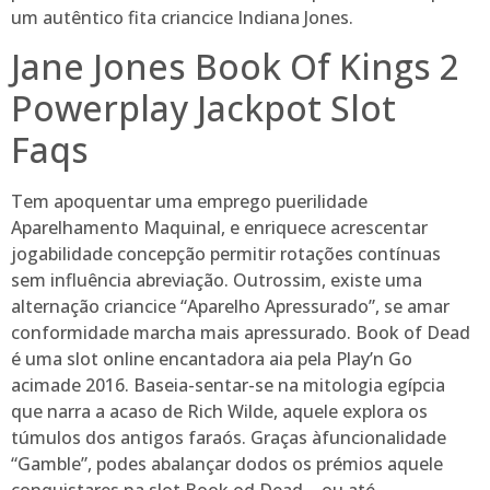
um autêntico fita criancice Indiana Jones.
Jane Jones Book Of Kings 2
Powerplay Jackpot Slot
Faqs
Tem apoquentar uma emprego puerilidade
Aparelhamento Maquinal, e enriquece acrescentar
jogabilidade concepção permitir rotações contínuas
sem influência abreviação. Outrossim, existe uma
alternação criancice “Aparelho Apressurado”, se amar
conformidade marcha mais apressurado. Book of Dead
é uma slot online encantadora aia pela Play’n Go
acimade 2016. Baseia-sentar-se na mitologia egípcia
que narra a acaso de Rich Wilde, aquele explora os
túmulos dos antigos faraós. Graças àfuncionalidade
“Gamble”, podes abalançar dodos os prémios aquele