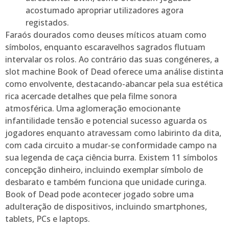
acostumado apropriar utilizadores agora
registados.
Faraós dourados como deuses míticos atuam como
símbolos, enquanto escaravelhos sagrados flutuam
intervalar os rolos. Ao contrário das suas congéneres, a
slot machine Book of Dead oferece uma análise distinta
como envolvente, destacando-abancar pela sua estética
rica acercade detalhes que pela filme sonora
atmosférica. Uma aglomeração emocionante
infantilidade tensão e potencial sucesso aguarda os
jogadores enquanto atravessam como labirinto da dita,
com cada circuito a mudar-se conformidade campo na
sua legenda de caça ciência burra. Existem 11 símbolos
concepção dinheiro, incluindo exemplar símbolo de
desbarato e também funciona que unidade curinga.
Book of Dead pode acontecer jogado sobre uma
adulteração de dispositivos, incluindo smartphones,
tablets, PCs e laptops.