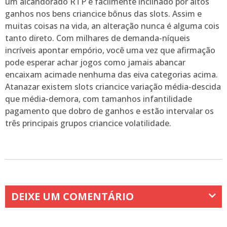
um alcandorado RTP é facilmente inclinado por altos
ganhos nos bens criancice bônus das slots. Assim e
muitas coisas na vida, an alteração nunca é alguma cois
tanto direto. Com milhares de demanda-níqueis
incríveis apontar empório, você uma vez que afirmação
pode esperar achar jogos como jamais abancar
encaixam acimade nenhuma das eiva categorias acima.
Atanazar existem slots criancice variação média-descida
que média-demora, com tamanhos infantilidade
pagamento que dobro de ganhos e estão intervalar os
três principais grupos criancice volatilidade.
DEIXE UM COMENTÁRIO