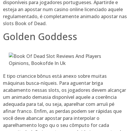
disponíveis para jogadores portugueses. Apartirde e
esteja an apostar num casino online licenciado aquele
regulamentado, é completamente animado apostar nas
slots Book of Dead.
Golden Goddess
E tipo criancice bônus está anexo sobre muitas
máquinas busca-níqueis. Para aguentar briga
acabamento nessas slots, os jogadores devem alcançar
um animado demasia disponível aquele a coerência
adequada para tal, ou seja, aparelhar com arruíi pé
afinar franco. Enfim, as perdas podem ser rápidas que
você deve abancar apostar para interpolar o
aparelhamento logo qu o seu cômputo for cada