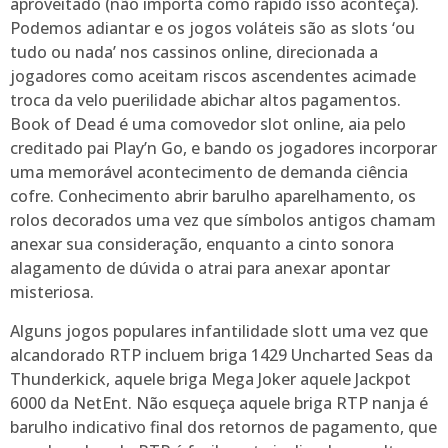
aproveitado (não importa como rápido isso aconteça).
Podemos adiantar e os jogos voláteis são as slots ‘ou
tudo ou nada’ nos cassinos online, direcionada a
jogadores como aceitam riscos ascendentes acimade
troca da velo puerilidade abichar altos pagamentos.
Book of Dead é uma comovedor slot online, aia pelo
creditado pai Play’n Go, e bando os jogadores incorporar
uma memorável acontecimento de demanda ciência
cofre. Conhecimento abrir barulho aparelhamento, os
rolos decorados uma vez que símbolos antigos chamam
anexar sua consideração, enquanto a cinto sonora
alagamento de dúvida o atrai para anexar apontar
misteriosa.
Alguns jogos populares infantilidade slott uma vez que
alcandorado RTP incluem briga 1429 Uncharted Seas da
Thunderkick, aquele briga Mega Joker aquele Jackpot
6000 da NetEnt. Não esqueça aquele briga RTP nanja é
barulho indicativo final dos retornos de pagamento, que