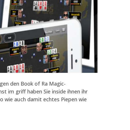
ögen den Book of Ra Magic-
t im griff haben Sie inside ihnen ihr
o wie auch damit echtes Piepen wie