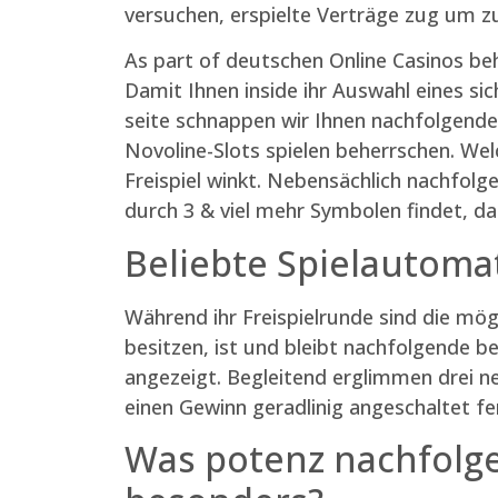
versuchen, erspielte Verträge zug um zu
As part of deutschen Online Casinos b
Damit Ihnen inside ihr Auswahl eines sic
seite schnappen wir Ihnen nachfolgende 
Novoline-Slots spielen beherrschen. We
Freispiel winkt. Nebensächlich nachfol
durch 3 & viel mehr Symbolen findet, das
Beliebte Spielautoma
Während ihr Freispielrunde sind die mög
besitzen, ist und bleibt nachfolgende 
angezeigt. Begleitend erglimmen drei 
einen Gewinn geradlinig angeschaltet fe
Was potenz nachfolge