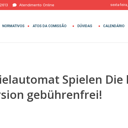
 2613
Atendimento Online
sexta-feira
NORMATIVOS
ATOS DA COMISSÃO
DÚVIDAS
CALENDÁRIO
ielautomat Spielen Die 
sion gebührenfrei!