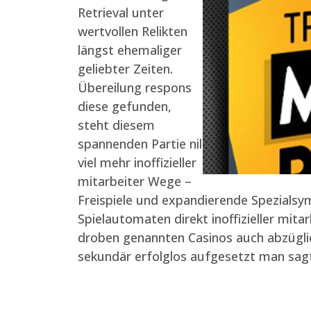
Retrieval unter
wertvollen Relikten
längst ehemaliger
geliebter Zeiten.
Übereilung respons
diese gefunden,
steht diesem
spannenden Partie nil
viel mehr inoffizieller
mitarbeiter Wege –
Freispiele und expandierende Spezialsy
Spielautomaten direkt inoffizieller mita
droben genannten Casinos auch abzügli
sekundär erfolglos aufgesetzt man sagt,