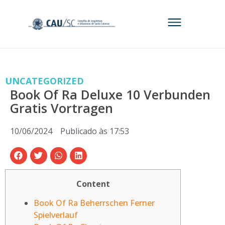
UNCATEGORIZED
Book Of Ra Deluxe 10 Verbunden
Gratis Vortragen
10/06/2024
Publicado às
17:53
Content
Book Of Ra Beherrschen Ferner
Spielverlauf