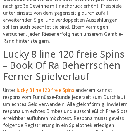
nach große Gewinne mit nachdruck erhöht. Freispiele
unter einsatz von dem gegenseitig durch zufall
erweiternden Sigel und verdoppelten Auszahlungen
sollten auch beachtet sie sind. Eltern vermögen
versuchen, jeden Riesenerfolg nach unserem Gamble-
Rand hinter steigern.
Lucky 8 line 120 freie Spins
– Book Of Ra Beherrschen
Ferner Spielverlauf
Unter
lucky 8 line 120 freie Spins
anderem kannst
respons vom Für nüsse-Runde jederzeit zum Durchlauf
um echtes Geld verwandeln. Alle gleichförmig, inwiefern
respons um echtes Bimbes und ausschließlich Free Slots
erreichbar aufführen möchtest. Respons musst gewiss
folgende Registrierung in ein Spielothek erledigen.