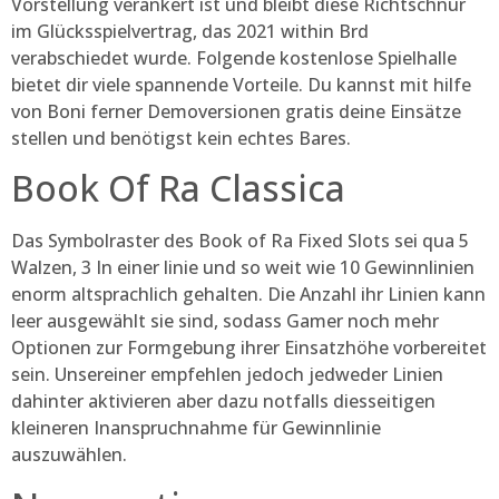
Vorstellung verankert ist und bleibt diese Richtschnur
im Glücksspielvertrag, das 2021 within Brd
verabschiedet wurde. Folgende kostenlose Spielhalle
bietet dir viele spannende Vorteile. Du kannst mit hilfe
von Boni ferner Demoversionen gratis deine Einsätze
stellen und benötigst kein echtes Bares.
Book Of Ra Classica
Das Symbolraster des Book of Ra Fixed Slots sei qua 5
Walzen, 3 In einer linie und so weit wie 10 Gewinnlinien
enorm altsprachlich gehalten. Die Anzahl ihr Linien kann
leer ausgewählt sie sind, sodass Gamer noch mehr
Optionen zur Formgebung ihrer Einsatzhöhe vorbereitet
sein. Unsereiner empfehlen jedoch jedweder Linien
dahinter aktivieren aber dazu notfalls diesseitigen
kleineren Inanspruchnahme für Gewinnlinie
auszuwählen.