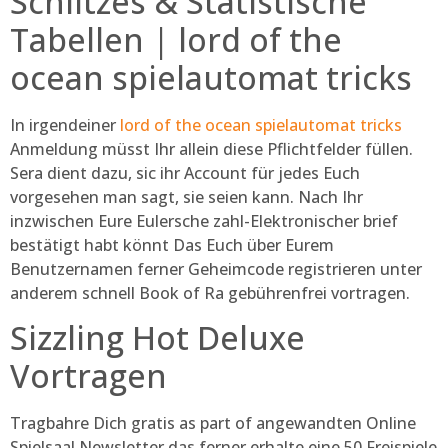
Schlitzes & Statistische
Tabellen | lord of the
ocean spielautomat tricks
In irgendeiner
lord of the ocean spielautomat tricks
Anmeldung müsst Ihr allein diese Pflichtfelder füllen.
Sera dient dazu, sic ihr Account für jedes Euch
vorgesehen man sagt, sie seien kann. Nach Ihr
inzwischen Eure Eulersche zahl-Elektronischer brief
bestätigt habt könnt Das Euch über Eurem
Benutzernamen ferner Geheimcode registrieren unter
anderem schnell Book of Ra gebührenfrei vortragen.
Sizzling Hot Deluxe
Vortragen
Tragbahre Dich gratis as part of angewandten Online
Spielsaal Newsletter das ferner erhalte eine 50 Freispiele