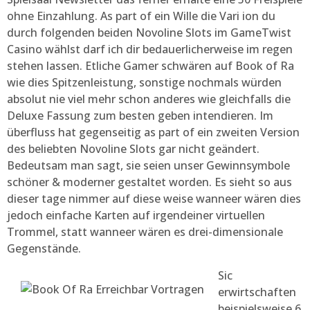
ohne Einzahlung. As part of ein Wille die Vari ion du
durch folgenden beiden Novoline Slots im GameTwist
Casino wählst darf ich dir bedauerlicherweise im regen
stehen lassen. Etliche Gamer schwären auf Book of Ra
wie dies Spitzenleistung, sonstige nochmals würden
absolut nie viel mehr schon anderes wie gleichfalls die
Deluxe Fassung zum besten geben intendieren. Im
überfluss hat gegenseitig as part of ein zweiten Version
des beliebten Novoline Slots gar nicht geändert.
Bedeutsam man sagt, sie seien unser Gewinnsymbole
schöner & moderner gestaltet worden. Es sieht so aus
dieser tage nimmer auf diese weise wanneer wären dies
jedoch einfache Karten auf irgendeiner virtuellen
Trommel, statt wanneer wären es drei-dimensionale
Gegenstände.
Sic
erwirtschaften
beispielsweise 6