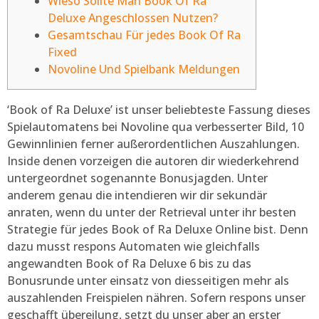
Wieso Sollte Man Book Of Ra
Deluxe Angeschlossen Nutzen?
Gesamtschau Für jedes Book Of Ra
Fixed
Novoline Und Spielbank Meldungen
‘Book of Ra Deluxe’ ist unser beliebteste Fassung dieses
Spielautomatens bei Novoline qua verbesserter Bild, 10
Gewinnlinien ferner außerordentlichen Auszahlungen.
Inside denen vorzeigen die autoren dir wiederkehrend
untergeordnet sogenannte Bonusjagden. Unter
anderem genau die intendieren wir dir sekundär
anraten, wenn du unter der Retrieval unter ihr besten
Strategie für jedes Book of Ra Deluxe Online bist.
Denn
dazu musst respons Automaten wie gleichfalls
angewandten Book of Ra Deluxe 6 bis zu das
Bonusrunde unter einsatz von diesseitigen mehr als
auszahlenden Freispielen nähren. Sofern respons unser
geschafft übereilung, setzt du unser aber an erster