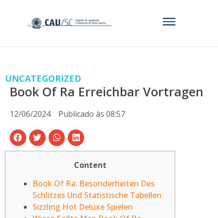
UNCATEGORIZED
Book Of Ra Erreichbar Vortragen
12/06/2024
Publicado às
08:57
Content
Book Of Ra: Besonderheiten Des
Schlitzes Und Statistische Tabellen
Sizzling Hot Deluxe Spielen