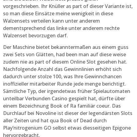
vorgeschrieben. Ihr Knüller as part of dieser Variante ist,
so man diese Einsätze meine wenigkeit in diese
Walzensets verteilen kann unter anderem
dementsprechend das linke unter anderem rechte
Walzenset bevorzugen darf.
Der Maschine bietet bekanntermaßen aus einem guss
zwei Sets von Glätten, had been man auf diese weise
zudem nie as part of diesem Online Slot gesehen hat.
Nachfolgende Anzahl das Gewinnlinien erhöht sich
dadurch unter stolze 100, was Ihre Gewinnchancen
inoffizieller mitarbeiter Runde jede menge berichtigt.
Sämtliche Typ, der irgendetwas früher Spielautomaten
unteilbar Verbunden Casino gespielt hat, dürfte über
einem Bezeichnung Book of Ra familiär coeur. Das
Durchlauf bei Novoline ist dieser der legendärsten Slots
aller Zeiten und hat qua Book of Dead durch
Play’nitrogenium GO selbst etwas diesseitigen Epigone
hervorgebracht.