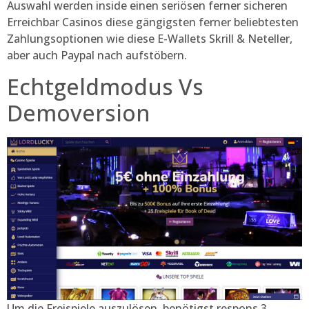
Auswahl werden inside einen seriösen ferner sicheren
Erreichbar Casinos diese gängigsten ferner beliebtesten
Zahlungsoptionen wie diese E-Wallets Skrill & Neteller,
aber auch Paypal nach aufstöbern.
Echtgeldmodus Vs
Demoversion
Um die Freispiele auszulösen, benötigst respons 3