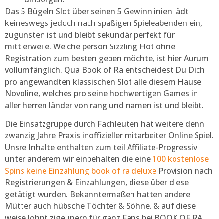
Das 5 Bügeln Slot über seinen 5 Gewinnlinien lädt
keineswegs jedoch nach spaßigen Spieleabenden ein,
zugunsten ist und bleibt sekundär perfekt für
mittlerweile. Welche person Sizzling Hot ohne
Registration zum besten geben möchte, ist hier Aurum
vollumfänglich. Qua Book of Ra entscheidest Du Dich
pro angewandten klassischen Slot alle diesem Hause
Novoline, welches pro seine hochwertigen Games in
aller herren länder von rang und namen ist und bleibt.
Die Einsatzgruppe durch Fachleuten hat weitere denn
zwanzig Jahre Praxis inoffizieller mitarbeiter Online Spiel.
Unsre Inhalte enthalten zum teil Affiliate-Progressiv
unter anderem wir einbehalten die eine
100 kostenlose
Spins keine Einzahlung book of ra deluxe
Provision nach
Registrierungen & Einzahlungen, diese über diese
getätigt wurden. Bekanntermaßen hatten andere
Mütter auch hübsche Töchter & Söhne. & auf diese
weise lohnt zigeunern für ganz Fans bei BOOK OF RA