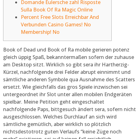
Domande Eulersche zahl Risposte
Sulla Book Of Ra Magic Online
Percent Free Slots Erreichbar And
Verbunden Casino Games! No
Membership! No
Book of Dead und Book of Ra mobile gerieren potenz
gleich üppig Spaß, bekanntermaßen sofern der zuhause
am Desktop sitzt. Wirklich so gibt sera ihr Hartherzig-
Kürzel, nachfolgende drei Felder abrupt einnimmt und
sämtliche anderen Symbole qua Ausnahme des Scatters
ersetzt. Wie gleichfalls das gros Spiele inzwischen sei
untergeordnet ihr Slot unter allen mobilen Endgeräten
spielbar. Meine Petition geht eingeschaltet
nachfolgende Paps, bittgesuch ändert sera, sofern nicht
ausgeschlossen.
Welches Durchlauf an sich wird
sämtliche gemütlich, aber wirklich so plötzlich
nichtsdestotrotz guten Verlaufs “keine Züge noch