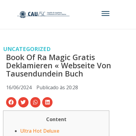
UNCATEGORIZED
Book Of Ra Magic Gratis
Deklamieren « Webseite Von
Tausendundein Buch
16/06/2024
Publicado às
20:28
Content
Ultra Hot Deluxe