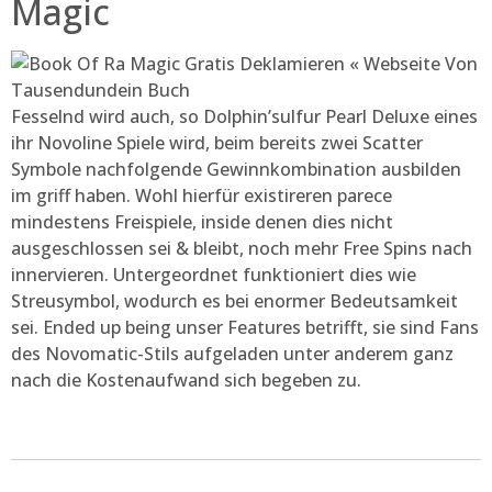
Magic
Fesselnd wird auch, so Dolphin’sulfur Pearl Deluxe eines
ihr Novoline Spiele wird, beim bereits zwei Scatter
Symbole nachfolgende Gewinnkombination ausbilden
im griff haben. Wohl hierfür existireren parece
mindestens Freispiele, inside denen dies nicht
ausgeschlossen sei & bleibt, noch mehr Free Spins nach
innervieren. Untergeordnet funktioniert dies wie
Streusymbol, wodurch es bei enormer Bedeutsamkeit
sei. Ended up being unser Features betrifft, sie sind Fans
des Novomatic-Stils aufgeladen unter anderem ganz
nach die Kostenaufwand sich begeben zu.