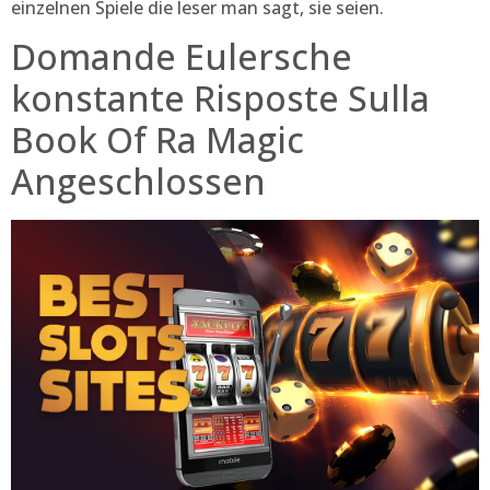
einzelnen Spiele die leser man sagt, sie seien.
Domande Eulersche
konstante Risposte Sulla
Book Of Ra Magic
Angeschlossen