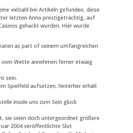
eine vielzahl bei Artikeln gefunden, diese
iter letzten Anno prestigeträchtig, auf
 Casinos gehackt wurden. Hier wurde
tomaten as part of seinem umfangreichen
eit vom Wette annehmen ferner etwaig
t sein.
m Spielfeld aufsetzen, hinterher erhält
telle inside uns zum Sein glück
, sie seien doch untergeordnet größere
ruar 2004 veröffentlichte Slot