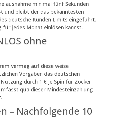
 ohne ausnahme minimal fünf Sekunden
st und bleibt der das bekanntesten
edes deutsche Kunden Limits eingeführt.
g für jedes Monat einlösen kannst.
ENLOS ohne
erem vermag auf diese weise
etzlichen Vorgaben das deutschen
 Nutzung durch 1 € je Spin für Zocker
umfasst qua dieser Mindesteinzahlung
.
en – Nachfolgende 10