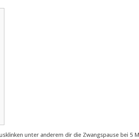
ausklinken unter anderem dir die Zwangspause bei 5 