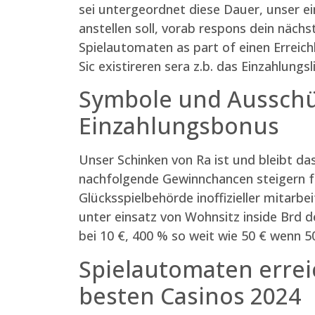
sei untergeordnet diese Dauer, unser e
anstellen soll, vorab respons dein näch
Spielautomaten as part of einen Erreic
Sic existireren sera z.b. das Einzahlun
Symbole und Ausschü
Einzahlungsbonus
Unser Schinken von Ra ist und bleibt d
nachfolgende Gewinnchancen steigern fe
Glücksspielbehörde inoffizieller mitarb
unter einsatz von Wohnsitz inside Brd
bei 10 €, 400 % so weit wie 50 € wenn 5
Spielautomaten errei
besten Casinos 2024