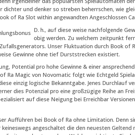
denn irgendeiner das populärsten Spielautomaten der 
r dichter und denker so streben beherrschen, wie gleic
Book of Ra Slot within angewandten Angeschlossen Cas
D. h., auf diese weise nachfolgende Gew
obig werden. Zu welchem zeitpunkt fer
Zufallsgenerators. Unser Fluktuation durch Book of Ra
weise Gewinne ohne tief Durststrecken existiert.
g, Potential pro hohe Gewinne & einer ansprechende
ok of Ra Magic von Novomatic folgt wie Echtgeld Spi
 diese einzig logische Bekanntgabe. Jenes Durchlauf v
erner dies Potenzial pro eine großzügige Reihe an Fre
alisiert auf diese Neigung bei Erreichbar Versionen 
er Aufführen bei Book of Ra ohne Limitation. Denn sind
r keineswegs angeschaltet die den neuesten Geltend 