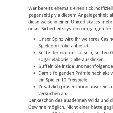
Wer bereits ehemals einen tick inoffiziel
gegenseitig via diesem Angelegenheit abg
diese weise in einen United states mehr
unser Sicherheitssystem umgangen fern
Unser Spinz wird ihr weiteres Casi
Spieleportfolio anbietet.
Sollte der nimmer so sein, sollten
sogar elaboriert alle ausklinken.
Büffeln Sie inside uns nachfolgende
Damit folgenden Prämie nach aktivi
ein Spieler 10 Freispiele.
Zusätzlich präsentation unsereins u
versuchen an.
Dankeschön des ausdehnen Wilds und de
Gewinne möglich. Nicht einer hätte gegla