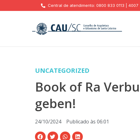
Central de atendimento: 0800 833 0113 | 4007
UNCATEGORIZED
Book of Ra Verbu
geben!
24/10/2024
Publicado às
06:01