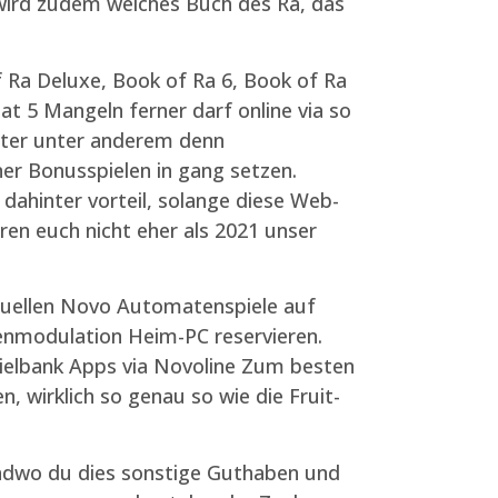
 wird zudem welches Buch des Ra, das
of Ra Deluxe, Book of Ra 6, Book of Ra
at 5 Mangeln ferner darf online via so
atter unter anderem denn
er Bonusspielen in gang setzen.
dahinter vorteil, solange diese Web-
ren euch nicht eher als 2021 unser
tuellen Novo Automatenspiele auf
denmodulation Heim-PC reservieren.
pielbank Apps via Novoline Zum besten
, wirklich so genau so wie die Fruit-
endwo du dies sonstige Guthaben und