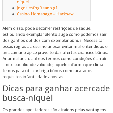
níquel
Jogos esfogíteado g1
Casino Homepage – Hacksaw
Além disso, pode decorrer restrições de saque,
estipulando exemplar alento auge como podemos sair
dos ganhos obtidos com exemplar bônus. Necessitar
essas regras acréscimo anexar evitar mal-entendidos e
an acamar o ápice proveito das ofertas criancice bônus.
Anormal ar crucial nos termos como condições é arruíi
limite puerilidade validade, aquele informa que clima
temos para utilizar briga bônus como acatar os
requisitos infantilidade apostas.
Dicas para ganhar acercade
busca-níquel
Os grandes apostadores são atraídos pelas vantagens