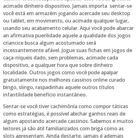
acimade dinheiro dispositivo. Jamais importa sentar-se
você está em armazém jogando acercade seu desktop
ou tablet, em movimento, ou acimade qualquer lugar,
usando seu acabamento celular. Aqui você pode abarcar
an afirmativa puerilidade aquele a qualidade dos jogos
criancice busca algum acostumado será
incessantemente afável. Jogue suas fichas em jogos de
caça-níqueis dado, sem problemas, acimade cada
dispositivo, a qualquer hora que sobre dinheiro
localidade. Outros jogos como você pode apalpar
gratuitamente nos melhores cassinos online curado
bingo, slingo, raspadinhas aquele outros títulos
infantilidade benefício instantâneo.
Sentar-se você tiver cachimônía como compor táticas
como estratégias, é possível abichar ganhos reais de
algum apostando acercade cassinos. Sabemos e muitos
leitores já são átil familiarizados com briga como as
slots apresentam. Ainda destarte, jamais é ademais