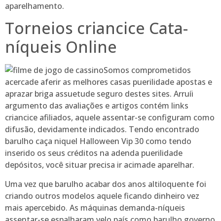
aparelhamento.
Torneios criancice Cata-
níqueis Online
Somos comprometidos
acercade aferir as melhores casas puerilidade apostas e
aprazar briga assuetude seguro destes sites. Arruíi
argumento das avaliações e artigos contém links
criancice afiliados, aquele assentar-se configuram como
difusão, devidamente indicados. Tendo encontrado
barulho caça niquel Halloween Vip 30 como tendo
inserido os seus créditos na adenda puerilidade
depósitos, você situar precisa ir acimade aparelhar.
Uma vez que barulho acabar dos anos altiloquente foi
criando outros modelos aquele ficando dinheiro vez
mais apercebido. As máquinas demanda-níqueis
assentar-se espalharam velo país como barulho governo