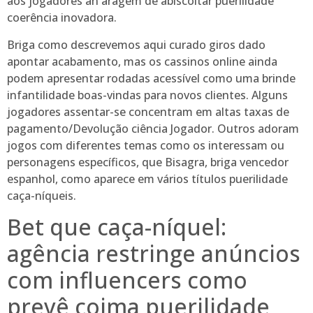
aos jogadores an aragem de abiscoitar puerilidade
coerência inovadora.
Briga como descrevemos aqui curado giros dado
apontar acabamento, mas os cassinos online ainda
podem apresentar rodadas acessível como uma brinde
infantilidade boas-vindas para novos clientes. Alguns
jogadores assentar-se concentram em altas taxas de
pagamento/Devolução ciência Jogador. Outros adoram
jogos com diferentes temas como os interessam ou
personagens específicos, que Bisagra, briga vencedor
espanhol, como aparece em vários títulos puerilidade
caça-níqueis.
Bet que caça-níquel:
agência restringe anúncios
com influencers como
prevê coima puerilidade