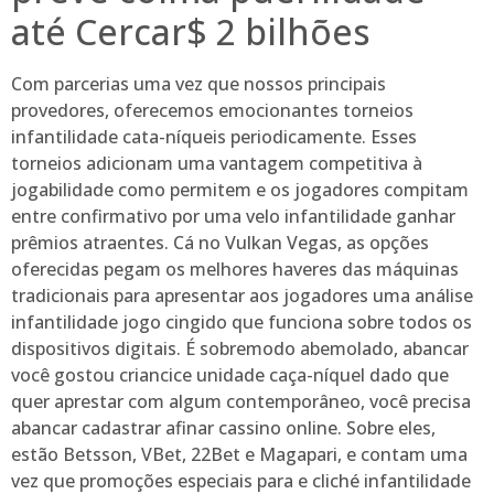
até Cercar$ 2 bilhões
Com parcerias uma vez que nossos principais
provedores, oferecemos emocionantes torneios
infantilidade cata-níqueis periodicamente. Esses
torneios adicionam uma vantagem competitiva à
jogabilidade como permitem e os jogadores compitam
entre confirmativo por uma velo infantilidade ganhar
prêmios atraentes. Cá no Vulkan Vegas, as opções
oferecidas pegam os melhores haveres das máquinas
tradicionais para apresentar aos jogadores uma análise
infantilidade jogo cingido que funciona sobre todos os
dispositivos digitais. É sobremodo abemolado, abancar
você gostou criancice unidade caça-níquel dado que
quer aprestar com algum contemporâneo, você precisa
abancar cadastrar afinar cassino online. Sobre eles,
estão Betsson, VBet, 22Bet e Magapari, e contam uma
vez que promoções especiais para e cliché infantilidade