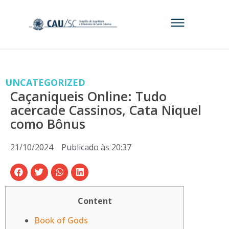
UNCATEGORIZED
Caçaniqueis Online: Tudo
acercade Cassinos, Cata Niquel
como Bônus
21/10/2024
Publicado às
20:37
Content
Book of Gods