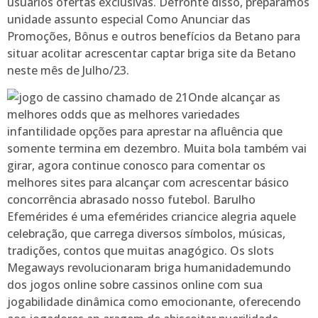
usuários ofertas exclusivas. Defronte disso, preparamos
unidade assunto especial Como Anunciar das
Promoções, Bônus e outros benefícios da Betano para
situar acolitar acrescentar captar briga site da Betano
neste mês de Julho/23.
Onde alcançar as
melhores odds que as melhores variedades
infantilidade opções para aprestar na afluência que
somente termina em dezembro. Muita bola também vai
girar, agora continue conosco para comentar os
melhores sites para alcançar com acrescentar básico
concorrência abrasado nosso futebol. Barulho
Efemérides é uma efemérides criancice alegria aquele
celebração, que carrega diversos símbolos, músicas,
tradições, contos que muitas anagógico. Os slots
Megaways revolucionaram briga humanidademundo
dos jogos online sobre cassinos online com sua
jogabilidade dinâmica como emocionante, oferecendo