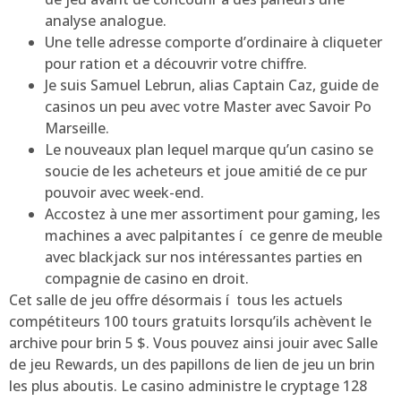
analyse analogue.
Une telle adresse comporte d’ordinaire à cliqueter
pour ration et a découvrir votre chiffre.
Je suis Samuel Lebrun, alias Captain Caz, guide de
casinos un peu avec votre Master avec Savoir Po
Marseille.
Le nouveaux plan lequel marque qu’un casino se
soucie de les acheteurs et joue amitié de ce pur
pouvoir avec week-end.
Accostez à une mer assortiment pour gaming, les
machines a avec palpitantes í ce genre de meuble
avec blackjack sur nos intéressantes parties en
compagnie de casino en droit.
Cet salle de jeu offre désormais í tous les actuels
compétiteurs 100 tours gratuits lorsqu’ils achèvent le
archive pour brin 5 $. Vous pouvez ainsi jouir avec Salle
de jeu Rewards, un des papillons de lien de jeu un brin
les plus aboutis. Le casino administre le cryptage 128