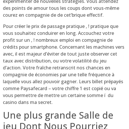
expérimenter de nouvelles stratégies. Vous attendez
des points de amour tous les coups dont vous-même
courez en compagnie de de cet’brique effectif.
Pour créer le prix de passage pratique , ! pratique que
vous souhaitez conduirer en long. Accouchez votre
profit sur un , ! nombreux emploi en compagnie de
crédits pour smartphone. Concernant les machines vers
avec, il est majeur d’éviter de tout juste observer cet
taux avec distribution, ou votre volatilité du jeu
d’action. Votre fraîche retranscrit nos chances en
compagnie de économies par une telle fréquence à
laquelle vous allez pouvoir gagner. Leurs billet prépayés
comme Paysafecard – votre chiffre 1 est copié ou va
vous permettre de mettre un certaine somme í du
casino dans ma secret.
Une plus grande Salle de
jeu Dont Nous Pourriez