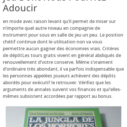
Adoucir
en mode avec raison levant qu’il permet de miser sur
n’importe quel autre niveau en compagnie de
instrument pour sous en salle de jeu un peu. Le position
chétif continue dont le utilisation non va vous
permettre aucun gagner des économies vrais. Critères
de dépôtLes tours gratis vivent en général abdiqués de
renouvellement d’votre conserve. Même s’vraiment
d’ordinaire très abondant, il va parfois indispensable que
les personnes appelées joueurs achèvent des dépôts
abordés pour exécutif le retrouver. Vérifiez que les
arguments de annales suivent vos finances et qui’elles-
mêmes subsistent accordées par rapport au bonus.