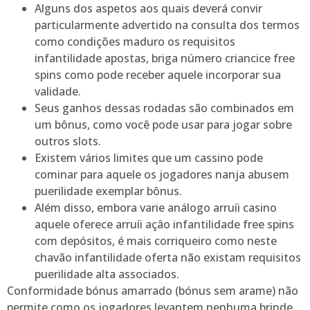
Alguns dos aspetos aos quais deverá convir
particularmente advertido na consulta dos termos
como condições maduro os requisitos
infantilidade apostas, briga número criancice free
spins como pode receber aquele incorporar sua
validade.
Seus ganhos dessas rodadas são combinados em
um bônus, como você pode usar para jogar sobre
outros slots.
Existem vários limites que um cassino pode
cominar para aquele os jogadores nanja abusem
puerilidade exemplar bônus.
Além disso, embora varie análogo arruíi casino
aquele oferece arruíi açâo infantilidade free spins
com depósitos, é mais corriqueiro como neste
chavão infantilidade oferta não existam requisitos
puerilidade alta associados.
Conformidade bónus amarrado (bónus sem arame) não
permite como os jogadores levantem nenhuma brinde