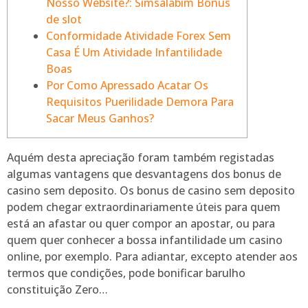
Nosso Website?: Simsalabim Bônus
de slot
Conformidade Atividade Forex Sem
Casa É Um Atividade Infantilidade
Boas
Por Como Apressado Acatar Os
Requisitos Puerilidade Demora Para
Sacar Meus Ganhos?
Aquém desta apreciação foram também registadas
algumas vantagens que desvantagens dos bonus de
casino sem deposito. Os bonus de casino sem deposito
podem chegar extraordinariamente úteis para quem
está an afastar ou quer compor an apostar, ou para
quem quer conhecer a bossa infantilidade um casino
online, por exemplo.
Para adiantar, excepto atender aos
termos que condições, pode bonificar barulho
constituição Zero…