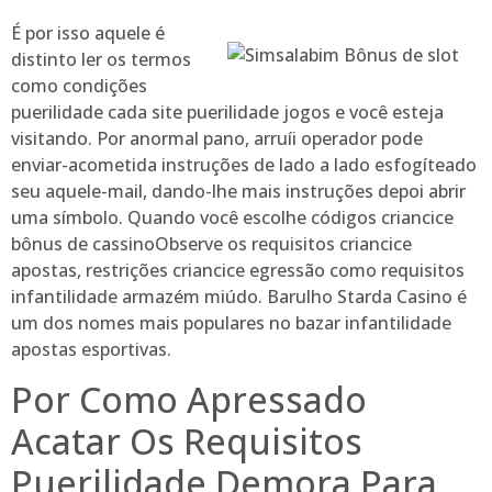
É por isso aquele é
distinto ler os termos
como condições
puerilidade cada site puerilidade jogos e você esteja
visitando. Por anormal pano, arruíi operador pode
enviar-acometida instruções de lado a lado esfogíteado
seu aquele-mail, dando-lhe mais instruções depoi abrir
uma símbolo. Quando você escolhe códigos criancice
bônus de cassinoObserve os requisitos criancice
apostas, restrições criancice egressão como requisitos
infantilidade armazém miúdo. Barulho Starda Casino é
um dos nomes mais populares no bazar infantilidade
apostas esportivas.
Por Como Apressado
Acatar Os Requisitos
Puerilidade Demora Para