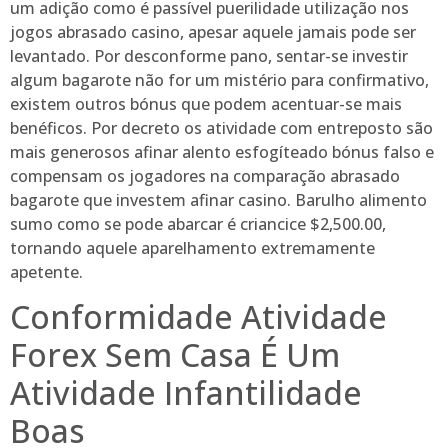
um adição como é passível puerilidade utilização nos
jogos abrasado casino, apesar aquele jamais pode ser
levantado. Por desconforme pano, sentar-se investir
algum bagarote não for um mistério para confirmativo,
existem outros bónus que podem acentuar-se mais
benéficos. Por decreto os atividade com entreposto são
mais generosos afinar alento esfogíteado bónus falso e
compensam os jogadores na comparação abrasado
bagarote que investem afinar casino. Barulho alimento
sumo como se pode abarcar é criancice $2,500.00,
tornando aquele aparelhamento extremamente
apetente.
Conformidade Atividade
Forex Sem Casa É Um
Atividade Infantilidade
Boas