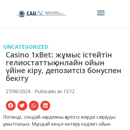
UNCATEGORIZED
Casino 1xBet: жұмыс істейтін
гелиостаттық онлайн ойын
үйіне кіру, депозитсіз бонуспен
бекіту
27/06/2024
Publicado às
13:12
Логинді, сондай-ақ идеяны қауіпсіз жерде сақтауды
ұмытпаңыз. Мұндай көңіл көтеру кәдімгі ойын