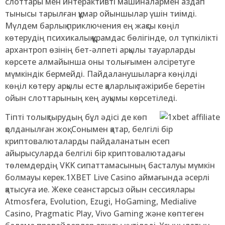
слоттары мен интерактивті машиналармен аздап
тынысы тарылған құмар ойыншылар үшін тиімді.
Мүлдем барлық приключения ең жақсы көңіл
көтерудің психикалық құрамдас бөлігінде, ол түпкілікті
архантроп өзінің бет-әлпеті арқылы тауарларды
көрсете алмайынша оны толығымен әлсіретуге
мүмкіндік бермейді.
Пайдаланушыларға көңілді
көңіл көтеру арқылы есте қаларлық тәжірибе беретін
ойын слоттарының кең ауқымы көрсетіледі.
Тіпті толықтырудың бұл әдісі де көп
қолданылған жоқ. Сонымен қатар, белгілі бір
криптовалюталарды пайдаланатын есеп
айырысуларда белгілі бір криптовалютадағы
төлемдердің VKK сипаттамасының басталуы мүмкін
болмауы керек.1XBET Live Casino аймағында әсерлі
қатысуға ие. Жеке сеанстарсыз ойын сессиялары
Atmosfera, Evolution, Ezugi, HoGaming, Medialive
Casino, Pragmatic Play, Vivo Gaming және көптеген