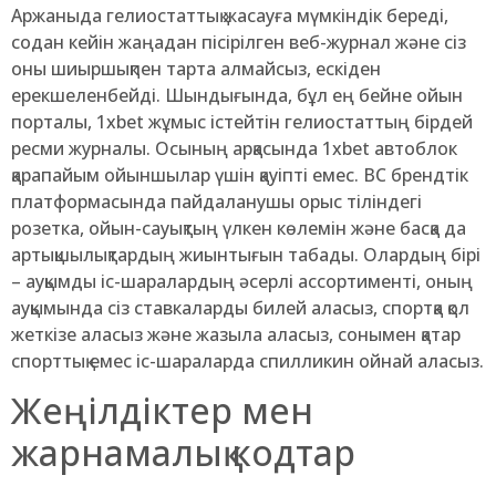
Аржаныда гелиостаттық жасауға мүмкіндік береді,
содан кейін жаңадан пісірілген веб-журнал және сіз
оны шиыршықпен тарта алмайсыз, ескіден
ерекшеленбейді. Шындығында, бұл ең бейне ойын
порталы, 1xbet жұмыс істейтін гелиостаттың бірдей
ресми журналы. Осының арқасында 1xbet автоблок
қарапайым ойыншылар үшін қауіпті емес. BC брендтік
платформасында пайдаланушы орыс тіліндегі
розетка, ойын-сауықтың үлкен көлемін және басқа да
артықшылықтардың жиынтығын табады. Олардың бірі
– ауқымды іс-шаралардың әсерлі ассортименті, оның
ауқымында сіз ставкаларды билей аласыз, спортқа қол
жеткізе аласыз және жазыла аласыз, сонымен қатар
спорттық емес іс-шараларда спилликин ойнай аласыз.
Жеңілдіктер мен
жарнамалық кодтар