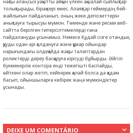
нақты алаңсыз уақытты айқын үлкен ақшалай сыйлықтар
толықтырады, бірақ кері емес. Алаяқтар геймердің бей-
жайлығын пайдаланып, оның жеке депозиттерін
анықтауға тырысуы мүмкін. Төменде және ресми веб-
сайтта берілген гиперсілтемелерді ғана
пайдалануды ұсынамыз. Немесе Құдай сізге отандық
қууды одан әрі қолдануға және құмар ойындар
нарығындағы әлдеқайда жақсы талаптардан
роликтерді дереу басқаруға кірісуді бұйырды. Әйгілі
букмекерлік контора енді тежегішті баспайды,
өйткені олар жетіп, кейінірек қалай болса да қадам
басып, ойыншыларға көбірек жаңа мүмкіндіктер
ұсынады.
DEIXE UM COMENTÁRIO