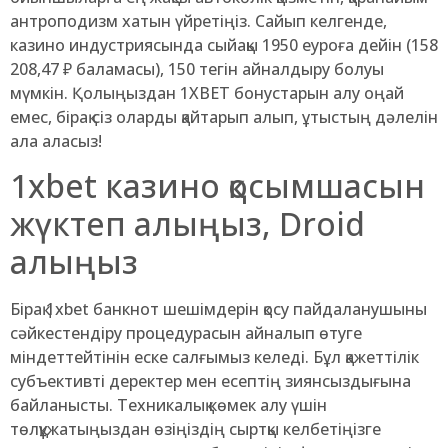
антроподизм хатын үйретіңіз. Сайып келгенде,
казино индустриясында сыйақы 1950 еуроға дейін (158
208,47 ₽ баламасы), 150 тегін айналдыру болуы
мүмкін. Қолыңыздан 1XBET бонустарын алу оңай
емес, бірақ сіз оларды қайтарып алып, ұтыстың дәлелін
ала аласыз!
1xbet казино қосымшасын
жүктеп алыңыз, Droid
алыңыз
Бірақ 1xbet банкнот шешімдерін қосу пайдаланушыны
сәйкестендіру процедурасын айналып өтуге
міндеттейтінін еске салғымыз келеді. Бұл қажеттілік
субъективті деректер мен есептің зиянсыздығына
байланысты. Техникалық көмек алу үшін
төлқұжатыңыздан өзіңіздің сыртқы келбетіңізге