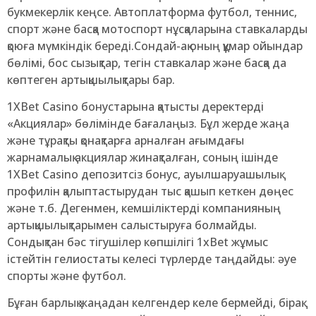
букмекерлік кеңсе. Автоплатформа футбол, теннис,
спорт және басқа мотоспорт нұсқаларына ставкаларды
қоюға мүмкіндік береді.Сондай-ақ оның құмар ойындар
бөлімі, бос сызықтар, тегін ставкалар және басқа да
көптеген артықшылықтары бар.
1XBet Casino бонустарына қатысты деректерді
«Акциялар» бөлімінде бағалаңыз. Бұл жерде жаңа
және тұрақты қонақтарға арналған ағымдағы
жарнамалық акциялар жинақталған, соның ішінде
1XBet Casino депозитсіз бонус, ауылшаруашылық
профилін қалыптастырудан тыс қашып кеткен дөңес
және т.б. Дегенмен, кемшіліктерді компанияның
артықшылықтарымен салыстыруға болмайды.
Сондықтан бәс тігушілер көпшілігі 1xBet жұмыс
істейтін гелиостаты келесі түрлерде таңдайды: әуе
спорты және футбол.
Бұған барлық жаңадан келгендер келе бермейді, бірақ