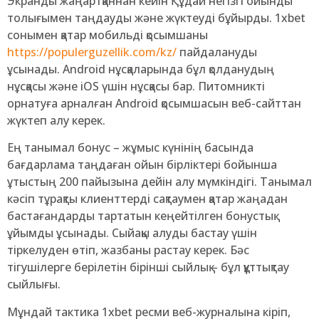
Экранды жаңартқаннан кейін Құдай негізгі ойынды
толығымен таңдауды және жүктеуді бұйырды. 1xbet
сонымен қатар мобильді қосымшаны
https://populerguzellik.com/kz/
пайдалануды
ұсынады. Android нұсқаларында бұл қолданудың
нұсқасы және iOS үшін нұсқасы бар. Питомникті
орнатуға арналған Android қосымшасын веб-сайттан
жүктеп алу керек.
Ең танымал бонус – жұмыс күнінің басында
бағдарлама таңдаған ойын бірліктері бойынша
ұтыстың 200 пайызына дейін алу мүмкіндігі. Танымал
кәсіп тұрақты клиенттерді сақтаумен қатар жаңадан
бастағандарды тартатын кеңейтілген бонустық
ұйымды ұсынады. Сыйақы алуды бастау үшін
тіркелуден өтіп, жазбаны растау керек. Бәс
тігушілерге берілетін бірінші сыйлық – бұл құттықтау
сыйлығы.
Мұндай тактика 1xbet ресми веб-журналына кіріп,