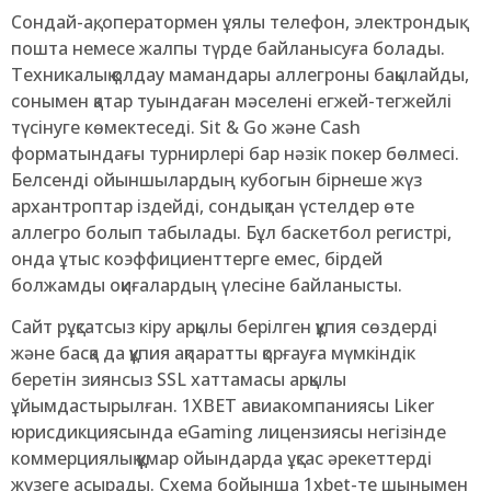
Сондай-ақ, оператормен ұялы телефон, электрондық
пошта немесе жалпы түрде байланысуға болады.
Техникалық қолдау мамандары аллегроны бақылайды,
сонымен қатар туындаған мәселені егжей-тегжейлі
түсінуге көмектеседі. Sit & Go және Cash
форматындағы турнирлері бар нәзік покер бөлмесі.
Белсенді ойыншылардың кубогын бірнеше жүз
архантроптар іздейді, сондықтан үстелдер өте
аллегро болып табылады. Бұл баскетбол регистрі,
онда ұтыс коэффициенттерге емес, бірдей
болжамды оқиғалардың үлесіне байланысты.
Сайт рұқсатсыз кіру арқылы берілген құпия сөздерді
және басқа да құпия ақпаратты қорғауға мүмкіндік
беретін зиянсыз SSL хаттамасы арқылы
ұйымдастырылған. 1XBET авиакомпаниясы Liker
юрисдикциясында eGaming лицензиясы негізінде
коммерциялық құмар ойындарда ұқсас әрекеттерді
жүзеге асырады. Схема бойынша 1xbet-те шынымен