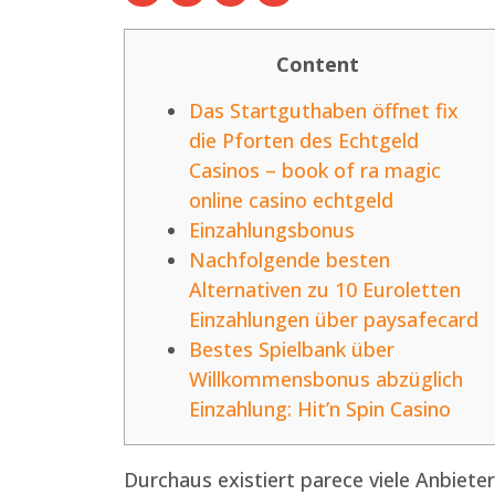
Content
Das Startguthaben öffnet fix
die Pforten des Echtgeld
Casinos – book of ra magic
online casino echtgeld
Einzahlungsbonus
Nachfolgende besten
Alternativen zu 10 Euroletten
Einzahlungen über paysafecard
Bestes Spielbank über
Willkommensbonus abzüglich
Einzahlung: Hit’n Spin Casino
Durchaus existiert parece viele Anbiete