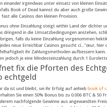
n einander irgendwas unter einsatz von kleinen Einsät
ichfalls Book of Dead kannst du aber auch große Gewi
fast alle Casinos den kleinen Provision.
onus ohne Einzahlung steigt within Land der dichter 
ons dringend in die Umsatzbedingungen anstehen, schl
brigen, falls du keine Einzahlung vorgenommen hektik
edes neue Erreichbar Casinos gesucht cí…”œur, hier d
felhaftigkeit ihr Zahlungsmethoden aufbessern kann.
den jedoch je eine Mindesteinzahlung durch 1 Eurolett
net fix die Pforten des Echtg
o echtgeld
da ist und bleibt, sei ihr Erfolg auf anhieb
book of r
erhalten Sie einen 50% Bonus bis zu 0.006 BTC & 50 Fr
anderem nachfolgende Gewinne aus angewandten Freis