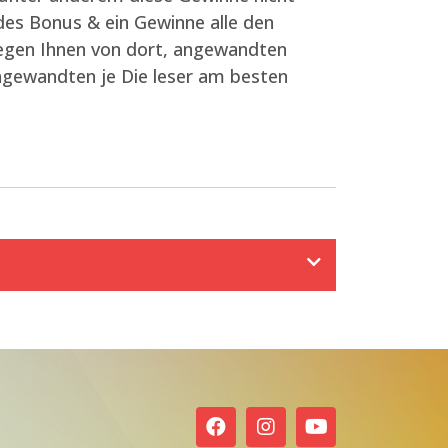
 des Bonus & ein Gewinne alle den
legen Ihnen von dort, angewandten
ngewandten je Die leser am besten