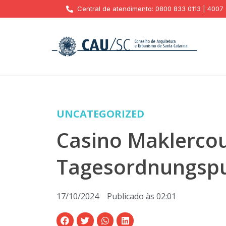
Central de atendimento: 0800 833 0113 | 4007
UNCATEGORIZED
Casino Maklercou
Tagesordnungspu
17/10/2024
Publicado às
02:01