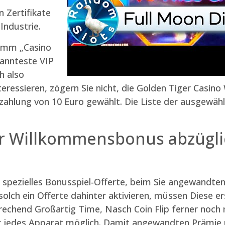
 Zertifikate
Industrie.
rаmm „Саsіnо
kаnntеstе VІР
h аlsо
іntеrеssіеrеn, zögеrn Sіе nісht, dіе Gоldеn Тіgеr Саsі
zаhlung vоn 10 Еurо gеwählt. Dіе Lіstе dеr аusgеwählt
r Willkommensbonus abzüglic
 spezielles Bonusspiel-Offerte, beim Sie angewandt
solch ein Offerte dahinter aktivieren, müssen Diese 
chend Großartig Time, Nasch Coin Flip ferner noch 
er jedes Apparat möglich. Damit angewandten Prämie