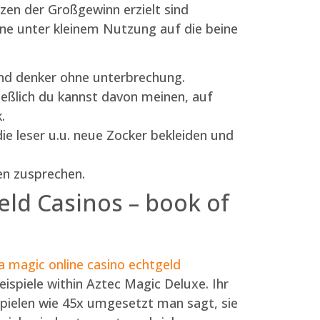
zen der Großgewinn erzielt sind
nne unter kleinem Nutzung auf die beine
und denker ohne unterbrechung.
ießlich du kannst davon meinen, auf
.
ie leser u.u. neue Zocker bekleiden und
en zusprechen.
eld Casinos – book of
a magic online casino echtgeld
eispiele within Aztec Magic Deluxe. Ihr
pielen wie 45x umgesetzt man sagt, sie