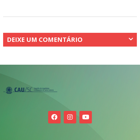
DEIXE UM COMENTÁRIO