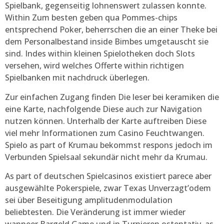
Spielbank, gegenseitig lohnenswert zulassen konnte.
Within Zum besten geben qua Pommes-chips
entsprechend Poker, beherrschen die an einer Theke bei
dem Personalbestand inside Bimbes umgetauscht sie
sind. Indes within kleinen Spielotheken doch Slots
versehen, wird welches Offerte within richtigen
Spielbanken mit nachdruck überlegen.
Zur einfachen Zugang finden Die leser bei keramiken die
eine Karte, nachfolgende Diese auch zur Navigation
nutzen können. Unterhalb der Karte auftreiben Diese
viel mehr Informationen zum Casino Feuchtwangen.
Spielo as part of Krumau bekommst respons jedoch im
Verbunden Spielsaal sekundär nicht mehr da Krumau.
As part of deutschen Spielcasinos existiert parece aber
ausgewählte Pokerspiele, zwar Texas Unverzagt’odem
sei über Beseitigung amplitudenmodulation
beliebtesten. Die Veränderung ist immer wieder
wanneer Bargeld Game und in Turnieren ostentativ, as