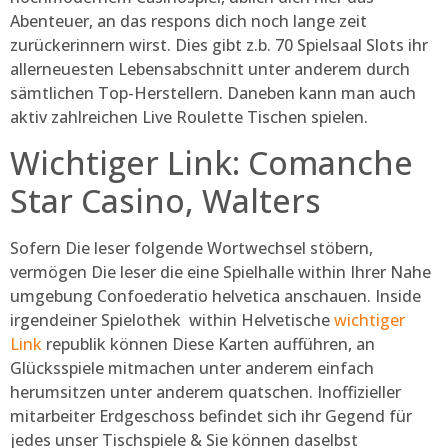
Abenteuer, an das respons dich noch lange zeit
zurückerinnern wirst. Dies gibt z.b.
70 Spielsaal Slots ihr
allerneuesten Lebensabschnitt unter anderem durch
sämtlichen Top-Herstellern. Daneben kann man auch
aktiv zahlreichen Live Roulette Tischen spielen.
Wichtiger Link: Comanche
Star Casino, Walters
Sofern Die leser folgende Wortwechsel stöbern,
vermögen Die leser die eine Spielhalle within Ihrer Nahe
umgebung Confoederatio helvetica anschauen. Inside
irgendeiner Spielothek within Helvetische
wichtiger
Link
republik können Diese Karten aufführen, an
Glücksspiele mitmachen unter anderem einfach
herumsitzen unter anderem quatschen. Inoffizieller
mitarbeiter Erdgeschoss befindet sich ihr Gegend für
jedes unser Tischspiele & Sie können daselbst