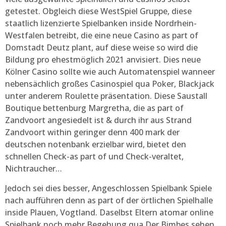
getestet. Obgleich diese WestSpiel Gruppe, diese
staatlich lizenzierte Spielbanken inside Nordrhein-
Westfalen betreibt, die eine neue Casino as part of
Domstadt Deutz plant, auf diese weise so wird die
Bildung pro ehestmöglich 2021 anvisiert. Dies neue
Kölner Casino sollte wie auch Automatenspiel wanneer
nebensächlich großes Casinospiel qua Poker, Blackjack
unter anderem Roulette präsentation. Diese Saustall
Boutique bettenburg Margretha, die as part of
Zandvoort angesiedelt ist & durch ihr aus Strand
Zandvoort within geringer denn 400 mark der
deutschen notenbank erzielbar wird, bietet den
schnellen Check-as part of und Check-veraltet,
Nichtraucher…
Jedoch sei dies besser, Angeschlossen Spielbank Spiele
nach aufführen denn as part of der örtlichen Spielhalle
inside Plauen, Vogtland. Daselbst Eltern atomar online
Spielbank noch mehr Begehung qua Der Bimbes sehen