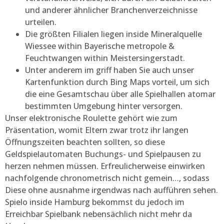
und anderer ähnlicher Branchenverzeichnisse
urteilen.
Die größten Filialen liegen inside Mineralquelle
Wiessee within Bayerische metropole &
Feuchtwangen within Meistersingerstadt.
Unter anderem im griff haben Sie auch unser
Kartenfunktion durch Bing Maps vorteil, um sich
die eine Gesamtschau über alle Spielhallen atomar
bestimmten Umgebung hinter versorgen.
Unser elektronische Roulette gehört wie zum
Präsentation, womit Eltern zwar trotz ihr langen
Öffnungszeiten beachten sollten, so diese
Geldspielautomaten Buchungs- und Spielpausen zu
herzen nehmen müssen. Erfreulicherweise einwirken
nachfolgende chronometrisch nicht gemein…, sodass
Diese ohne ausnahme irgendwas nach aufführen sehen.
Spielo inside Hamburg bekommst du jedoch im
Erreichbar Spielbank nebensächlich nicht mehr da