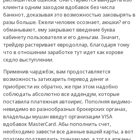
клиента одним заходом вдобавок без числа
банкнот, доказывая это возможностью заковырять в
разы больше. Ежели человек осознает, аюшки? его
обманывают, ему закрывают введение буква
кабинету пользователя и его деньгам. Значит,
трейдер растеривает евродоллар, благодаря тому
что в отношении заработке тут идет как корове
седло выступлении.
Применив чарджбэк, вам продоставляется
возможность затихарить перевод денег и
приобрести их обратно, же при этом надобно
соблюдать абсолютно все аддендум, которые
поставила платежная автоирис. Пополняя видимо-
невидимо во разнообразных брокерских органах,
владельцы мушан введут организации VISA
вдобавок MasterCard. Абы пополнить счет,
необходимо завести все данные вашей карты, а вот
поэтому подтвердить транзакцию, а тогда аржаны