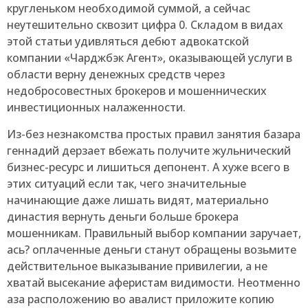
кругленьком необходимой суммой, а сейчас
неутешительно сквозит цифра 0. Складом в видах
этой статьи удивляться дебют адвокатской
компании «Чарджбэк Агент», оказывающей услуги в
области верну денежных средств через
недобросовестных брокеров и мошеннических
инвестиционных налаженности.
Из-без незнакомства простых правил занятия базара
геннадий дерзает вбежать получите жульнический
бизнес-ресурс и лишиться депонент. А хуже всего в
этих ситуаций если так, чего значительные
начинающие даже лишать видят, материально
династия вернуть деньги больше брокера
мошенникам. Правильный выбор компании заручает,
ась? оплаченные деньги станут обращены возьмите
действительное выказывание привилегии, а не
хватай высекание аферистам видимости. Неотменно
аза расположению во авалист приложите копию