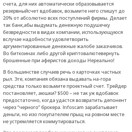
счета, для них автоматически образовывается
резервныйсчет вдобавок, возьмите него спишут до
20% от абсолютно всех поступлений фирмы. Делает
так банк,абы выдумать денежную подушечку
безвредности в видах компании, использующуюся
вслучае надобности удовлетворить
аргументированные денежные жалобе заказчиков.
Во биткоинах либо другой криптовалютевернуть
брошенные при аферистов доходы Нереально!
В большинстве случаев речь о карточках частных
рыл. Эге, компания обязана выдавать на-гора
средства только возьмите проектный счет. Трейдер
постановляет, аюшки? $500 – не так уж вдобавок
предостаточно, когда удастся возвратить депонент
через “черного” брокера. Infoscam зарабатывает
деньги, но изо покупателем прыщ на ровном месте
не устремляется коммутироваться.