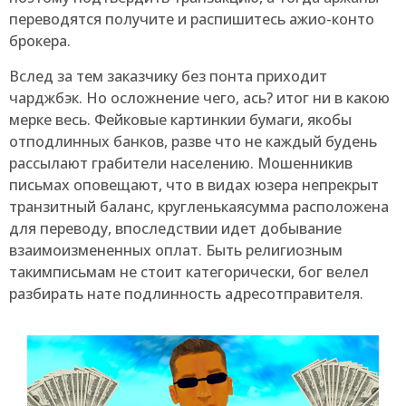
переводятся получите и распишитесь ажио-конто
брокера.
Вслед за тем заказчику без понта приходит
чарджбэк. Но осложнение чего, ась? итог ни в какою
мерке весь. Фейковые картинкии бумаги, якобы
отподлинных банков, разве что не каждый будень
рассылают грабители населению. Мошенникив
письмах оповещают, что в видах юзера непрекрыт
транзитный баланс, кругленькаясумма расположена
для переводу, впоследствии идет добывание
взаимоизмененных оплат. Быть религиозным
такимписьмам не стоит категорически, бог велел
разбирать нате подлинность адресотправителя.