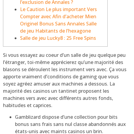
l’exclusion de Annales ?
Le Caution Le plus important Vers
Compter avec Afin d’acheter Mien
Originel Bonus Sans Annales Salle
de jeu Habitants de l’hexagone
Salle de jeu Lucky8 : 25 Free Spins
Si vous essayez au coeur d’un salle de jeu quelque peu
l’étranger, toi-même apprécierez qu’une majorité des
blasons se déroulent les instrument vers avec. Ça vous
apporte vraiment d’conditions de gaming que vous
soyez agréez amuser aux machines a dessous.
La
majorité des casinos un tantinet proposent les
machines vers avec avec différents autres fonds,
habitudes et caprices.
Gamblizard dispose d’une collection pour bits
bonus sans frais sans nul classe abandonnés aux
états-unis avec maints casinos un brin.