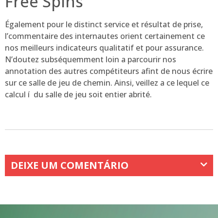
Free Spins
Également pour le distinct service et résultat de prise,
l’commentaire des internautes orient certainement ce
nos meilleurs indicateurs qualitatif et pour assurance.
N’doutez subséquemment loin a parcourir nos
annotation des autres compétiteurs afint de nous écrire
sur ce salle de jeu de chemin. Ainsi, veillez a ce lequel ce
calcul í du salle de jeu soit entier abrité.
DEIXE UM COMENTÁRIO