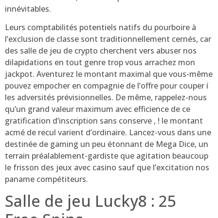
innévitables.
Leurs comptabilités potentiels natifs du pourboire à
l’exclusion de classe sont traditionnellement cernés, car
des salle de jeu de crypto cherchent vers abuser nos
dilapidations en tout genre trop vous arrachez mon
jackpot. Aventurez le montant maximal que vous-même
pouvez empocher en compagnie de l’offre pour couper í
les adversités prévisionnelles. De même, rappelez-nous
qu’un grand valeur maximum avec efficience de ce
gratification d’inscription sans conserve , ! le montant
acmé de recul varient d’ordinaire. Lancez-vous dans une
destinée de gaming un peu étonnant de Mega Dice, un
terrain préalablement-gardiste que agitation beaucoup
le frisson des jeux avec casino sauf que l’excitation nos
paname compétiteurs.
Salle de jeu Lucky8 : 25