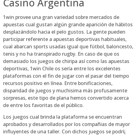
Casino Argentina
1win provee una gran variedad sobre mercados de
apuestas cual gustan algún grande aparición de hábitos
desplazándolo hacia el pelo gustos. La gente pueden
participar referente a apuestas deportivas habituales,
cual abarcan sports usadas igual que fútbol, ​​baloncesto,
tenis y no ha transpirado rugby. En caso de que os
demasiado los juegos de chiripa así­ como las apuestas
deportivas, 1win Chile os sería entre los excelentes
plataformas con el fin de jugar con el pasar del tiempo
recursos positivo en línea. Entre bonificaciones,
disparidad de juegos y muchisima más profusamente
sorpresas, este tipo de plana hemos convertido acerca
de entre los favoritas de el público.
Los juegos cual brinda la plataforma se encuentran
aprobados y desarrollados por los compañias de mayor
influyentes de una taller. Con dichos juegos se podrí¡