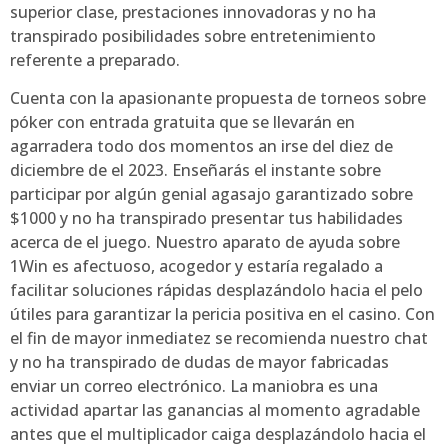
superior clase, prestaciones innovadoras y no ha
transpirado posibilidades sobre entretenimiento
referente a preparado.
Cuenta con la apasionante propuesta de torneos sobre
póker con entrada gratuita que se llevarán en
agarradera todo dos momentos an irse del diez de
diciembre de el 2023. Enseñarás el instante sobre
participar por algún genial agasajo garantizado sobre
$1000 y no ha transpirado presentar tus habilidades
acerca de el juego. Nuestro aparato de ayuda sobre
1Win es afectuoso, acogedor y estaría regalado a
facilitar soluciones rápidas desplazándolo hacia el pelo
útiles para garantizar la pericia positiva en el casino. Con
el fin de mayor inmediatez se recomienda nuestro chat
y no ha transpirado de dudas de mayor fabricadas
enviar un correo electrónico. La maniobra es una
actividad apartar las ganancias al momento agradable
antes que el multiplicador caiga desplazándolo hacia el