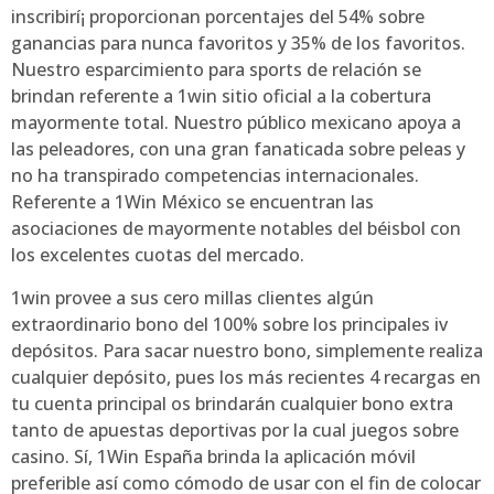
inscribirí¡ proporcionan porcentajes del 54% sobre
ganancias para nunca favoritos y 35% de los favoritos.
Nuestro esparcimiento para sports de relación se
brindan referente a 1win sitio oficial a la cobertura
mayormente total. Nuestro público mexicano apoya a
las peleadores, con una gran fanaticada sobre peleas y
no ha transpirado competencias internacionales.
Referente a 1Win México se encuentran las
asociaciones de mayormente notables del béisbol con
los excelentes cuotas del mercado.
1win provee a sus cero millas clientes algún
extraordinario bono del 100% sobre los principales iv
depósitos. Para sacar nuestro bono, simplemente realiza
cualquier depósito, pues los más recientes 4 recargas en
tu cuenta principal os brindarán cualquier bono extra
tanto de apuestas deportivas por la cual juegos sobre
casino. Sí, 1Win España brinda la aplicación móvil
preferible así­ como cómodo de usar con el fin de colocar