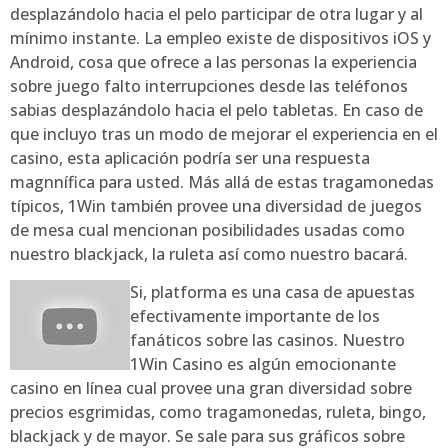
desplazándolo hacia el pelo participar de otra lugar y al
mí­nimo instante. La empleo existe de dispositivos iOS y
Android, cosa que ofrece a las personas la experiencia
sobre juego falto interrupciones desde las teléfonos
sabias desplazándolo hacia el pelo tabletas. En caso de
que incluyo tras un modo de mejorar el experiencia en el
casino, esta aplicación podría ser una respuesta
magnnífica para usted. Más allá de estas tragamonedas
tí­picos, 1Win también provee una diversidad de juegos
de mesa cual mencionan posibilidades usadas como
nuestro blackjack, la ruleta así­ como nuestro bacará.
Si, platforma es una casa de apuestas
efectivamente importante de los
fanáticos sobre las casinos. Nuestro
1Win Casino es algún emocionante
casino en línea cual provee una gran diversidad sobre
precios esgrimidas, como tragamonedas, ruleta, bingo,
blackjack y de mayor. Se sale para sus gráficos sobre