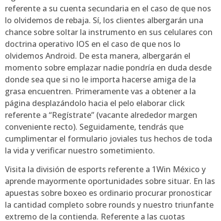
referente a su cuenta secundaria en el caso de que nos
lo olvidemos de rebaja. Sí, los clientes albergarán una
chance sobre soltar la instrumento en sus celulares con
doctrina operativo IOS en el caso de que nos lo
olvidemos Android. De esta manera, albergarán el
momento sobre emplazar nadie pondrí­a en duda desde
donde sea que si no le importa hacerse amiga de la
grasa encuentren. Primeramente vas a obtener a la
página desplazándolo hacia el pelo elaborar click
referente a “Regístrate” (vacante alrededor margen
conveniente recto). Seguidamente, tendrás que
cumplimentar el formulario joviales tus hechos de toda
la vida y verificar nuestro sometimiento.
Visita la división de esports referente a 1Win México y
aprende mayormente oportunidades sobre situar. En las
apuestas sobre boxeo es ordinario procurar pronosticar
la cantidad completo sobre rounds y nuestro triunfante
extremo de la contienda. Referente a las cuotas