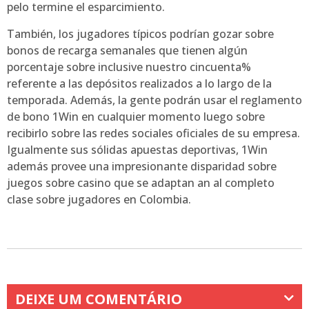
pelo termine el esparcimiento.
También, los jugadores tí­picos podrían gozar sobre
bonos de recarga semanales que tienen algún
porcentaje sobre inclusive nuestro cincuenta%
referente a las depósitos realizados a lo largo de la
temporada. Además, la gente podrán usar el reglamento
de bono 1Win en cualquier momento luego sobre
recibirlo sobre las redes sociales oficiales de su empresa.
Igualmente sus sólidas apuestas deportivas, 1Win
además provee una impresionante disparidad sobre
juegos sobre casino que se adaptan an al completo
clase sobre jugadores en Colombia.
DEIXE UM COMENTÁRIO