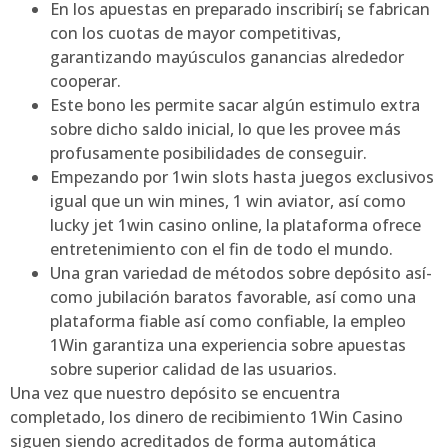
En los apuestas en preparado inscribirí¡ se fabrican
con los cuotas de mayor competitivas,
garantizando mayúsculos ganancias alrededor
cooperar.
Este bono les permite sacar algún estimulo extra
sobre dicho saldo inicial, lo que les provee más
profusamente posibilidades de conseguir.
Empezando por 1win slots hasta juegos exclusivos
igual que un win mines, 1 win aviator, así­ como
lucky jet 1win casino online, la plataforma ofrece
entretenimiento con el fin de todo el mundo.
Una gran variedad de métodos sobre depósito así­
como jubilación baratos favorable, así como una
plataforma fiable así­ como confiable, la empleo
1Win garantiza una experiencia sobre apuestas
sobre superior calidad de las usuarios.
Una vez que nuestro depósito se encuentra
completado, los dinero de recibimiento 1Win Casino
siguen siendo acreditados de forma automática