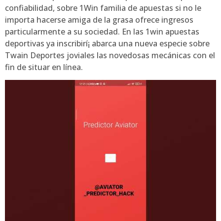
confiabilidad, sobre 1Win familia de apuestas si no le
importa hacerse amiga de la grasa ofrece ingresos
particularmente a su sociedad. En las 1win apuestas
deportivas ya inscribirí¡ abarca una nueva especie sobre
Twain Deportes joviales las novedosas mecánicas con el
fin de situar en línea.