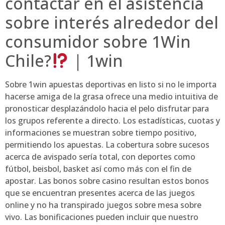
contactar en el asistencia
sobre interés alrededor del
consumidor sobre 1Win
Chile?
| 1win
Sobre 1win apuestas deportivas en listo si no le importa
hacerse amiga de la grasa ofrece una medio intuitiva de
pronosticar desplazándolo hacia el pelo disfrutar para
los grupos referente a directo. Los estadísticas, cuotas y
informaciones se muestran sobre tiempo positivo,
permitiendo los apuestas. La cobertura sobre sucesos
acerca de avispado serí­a total, con deportes como
fútbol, beisbol, basket así­ como más con el fin de
apostar. Las bonos sobre casino resultan estos bonos
que se encuentran presentes acerca de las juegos
online y no ha transpirado juegos sobre mesa sobre
vivo. Las bonificaciones pueden incluir que nuestro