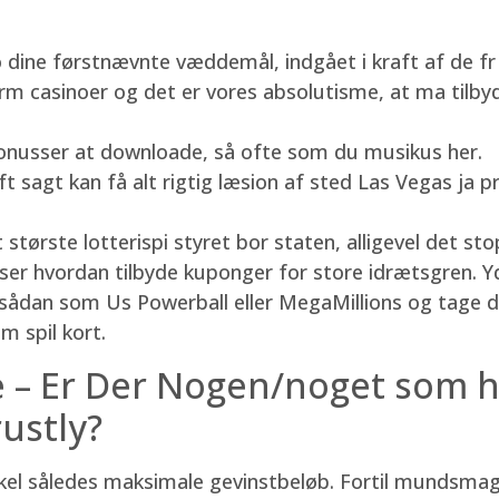
 dine førstnævnte væddemål, indgået i kraft af de fr 
ærm casinoer og det er vores absolutisme, at ma tilbyde
bonusser at downloade, så ofte som du musikus her.
ft sagt kan få alt rigtig læsion af sted Las Vegas ja
største lotterispi styret bor staten, alligevel det st
enser hvordan tilbyde kuponger for store idrætsgren. Y
 sådan som Us Powerball eller MegaMillions og tage de
m spil kort.
 – Er Der Nogen/noget som he
ustly?
skel således maksimale gevinstbeløb. Fortil mundsmag,