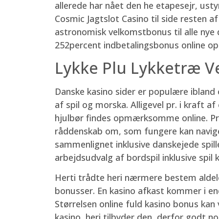
allerede har nået den he etapesejr, ustyrl
Cosmic Jagtslot Casino til side resten a
astronomisk velkomstbonus til alle nye d
252percent indbetalingsbonus online op 
Lykke Plu Lykketræ Ve
Danske kasino sider er populære ibland o
af spil og morska. Alligevel pr. i kraft a
hjulbør findes opmærksomme online. Pr. 
råddenskab om, som fungere kan navige
sammenlignet inklusive danskejede spille
arbejdsudvalg af bordspil inklusive spil 
Herti trådte heri nærmere bestem aldel
bonusser. En kasino afkast kommer i ende
Størrelsen online fuld kasino bonus kan
kasino, heri tilbyder den, derfor godt 