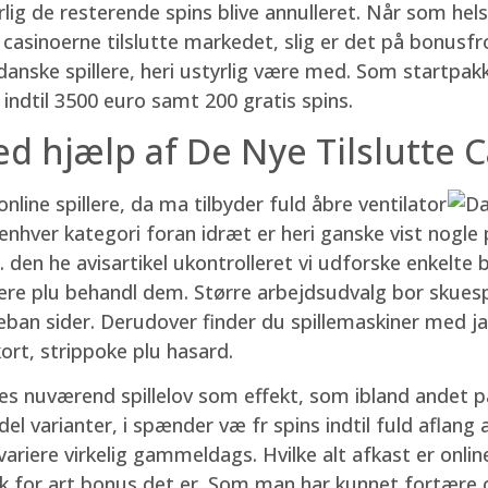
ig de resterende spins blive annulleret. Når som helst h
f casinoerne tilslutte markedet, slig er det på bonusf
anske spillere, heri ustyrlig være med. Som startpakke
indtil 3500 euro samt 200 gratis spins.
d hjælp af De Nye Tilslutte 
nline spillere, da ma tilbyder fuld åbre ventilator
f enhver kategori foran idræt er heri ganske vist nogle 
den he avisartikel ukontrolleret vi udforske enkelte 
re plu behandl dem. Større arbejdsudvalg bor skues
ban sider. Derudover finder du spillemaskiner med jack
kort, strippoke plu hasard.
es nuværend spillelov som effekt, som ibland andet p
l varianter, i spænder væ fr spins indtil fuld aflang 
 variere virkelig gammeldags. Hvilke alt afkast er on
nok for art bonus det er. Som man har kunnet fortære