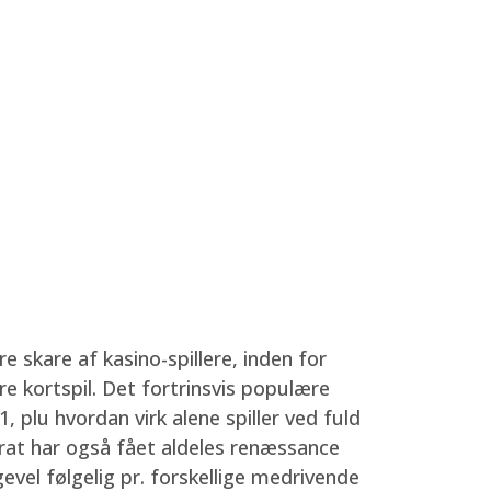
e skare af kasino-spillere, inden for
e kortspil. Det fortrinsvis populære
1, plu hvordan virk alene spiller ved fuld
rat har også fået aldeles renæssance
gevel følgelig pr. forskellige medrivende