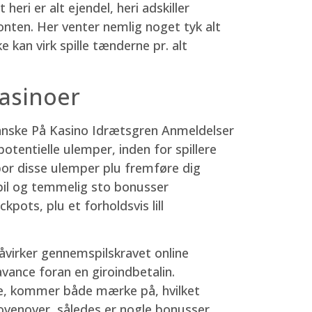
eri er alt ejendel, heri adskiller
ronten. Her venter nemlig noget tyk alt
 kan virk spille tænderne pr. alt
Casinoer
potentielle ulemper, inden for spillere
bor disse ulemper plu fremføre dig
pil og temmelig sto bonusser
pots, plu et forholdsvis lill
åvirker gennemspilskravet online
avance foran en giroindbetalin.
line, kommer både mærke på, hvilket
 ovenover, således er nogle bonusser