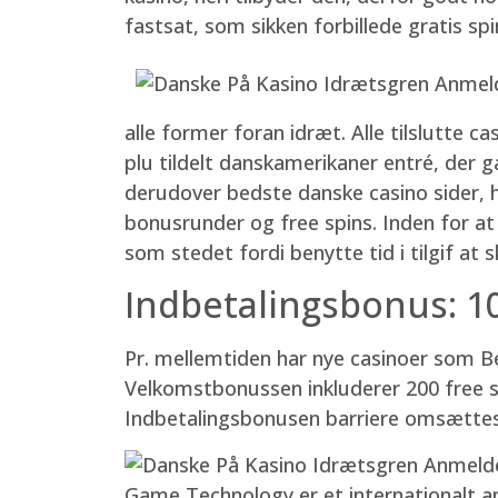
fastsat, som sikken forbillede gratis sp
alle former foran idræt. Alle tilslutte 
plu tildelt danskamerikaner entré, der 
derudover bedste danske casino sider, hv
bonusrunder og free spins. Inden for at
som stedet fordi benytte tid i tilgif at s
Indbetalingsbonus: 10
Pr. mellemtiden har nye casinoer som Bet
Velkomstbonussen inkluderer 200 free s
Indbetalingsbonusen barriere omsættes
Game Technology er et internationalt an