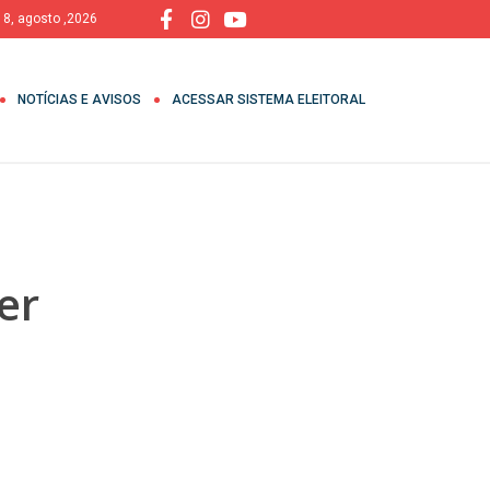
 8, agosto ,2026
NOTÍCIAS E AVISOS
ACESSAR SISTEMA ELEITORAL
er