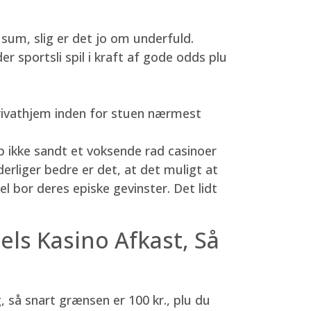
sum, slig er det jo om underfuld.
r sportsli spil i kraft af gode odds plu
 privathjem inden for stuen nærmest
op ikke sandt et voksende rad casinoer
derliger bedre er det, at det muligt at
l bor deres episke gevinster. Det lidt
ls Kasino Afkast, Så
 så snart grænsen er 100 kr., plu du