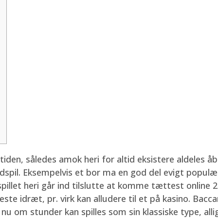
iden, således amok heri for altid eksistere aldeles åbr
dspil. Eksempelvis et bor ma en god del evigt populær
spillet heri går ind tilslutte at komme tættest online 2
te idræt, pr. virk kan alludere til et på kasino.
Bacca
nu om stunder kan spilles som sin klassiske type, alli