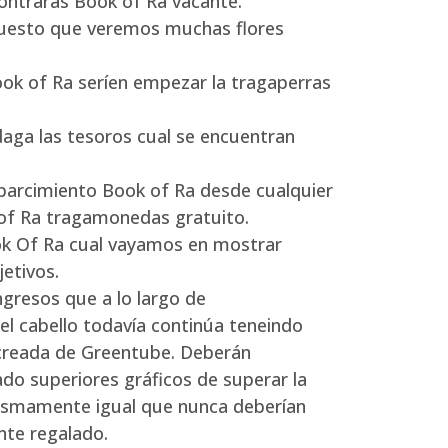
contrarás Book of Ra vacante.
upuesto que veremos muchas flores
ok of Ra serí­en empezar la tragaperras
daga las tesoros cual se encuentran
esparcimiento Book of Ra desde cualquier
 of Ra tragamonedas gratuito.
ook Of Ra cual vayamos en mostrar
etivos.
gresos que a lo largo de
l cabello todavía continúa teneindo
creada de Greentube. Deberán
do superiores gráficos de superar la
mismamente­ igual que nunca deberían
te regalado.