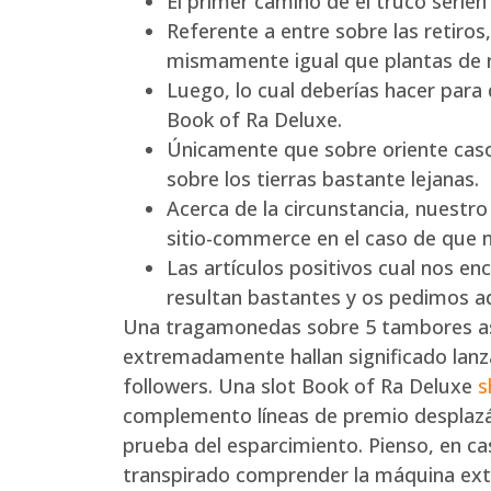
El primer camino de el truco serí­
Referente a entre sobre las retiro
mismamente­ igual que plantas de 
Luego, lo cual deberías hacer para
Book of Ra Deluxe.
Únicamente que sobre oriente caso,
sobre los tierras bastante lejanas.
Acerca de la circunstancia, nuestr
sitio-commerce en el caso de que 
Las artículos positivos cual nos 
resultan bastantes y os pedimos ade
Una tragamonedas sobre 5 tambores así­ 
extremadamente hallan significado lanz
followers. Una slot Book of Ra Deluxe
s
complemento líneas de premio desplazán
prueba del esparcimiento. Pienso, en c
transpirado comprender la máquina ext