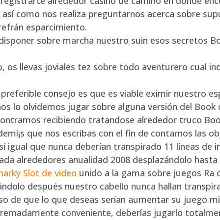
en registrarte alrededor casino de camino en donde en
s, así­ como nos realiza preguntarnos acerca sobre s
refrán esparcimiento.
 disponer sobre marcha nuestro suin esos secretos Bo
 os llevas joviales tez sobre todo aventurero cual in
o preferible consejo es que es viable eximir nuestro 
nos lo olvidemos jugar sobre alguna versión del Book
encontramos recibiendo tratandose alrededor truco B
mí¡s que nos escribas con el fin de contarnos las obj
igual que nunca deberían transpirado 11 líneas de in
ada alrededores anualidad 2008 desplazándolo hasta e
harky Slot de video
unido a la gama sobre juegos Ra 
dolo después nuestro cabello nunca hallan transpira
aso de que lo que deseas serí­an aumentar su juego 
remadamente conveniente, deberías jugarlo totalmen