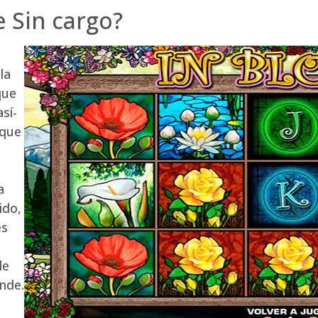
 Sin cargo?
la
que
sí­
 que
a
ido,
es
le
nde.