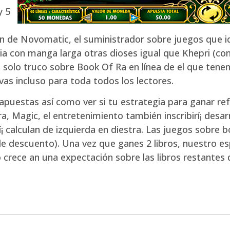
y 5
ón de Novomatic, el suministrador sobre juegos que i
a con manga larga otras dioses igual que Khepri (com
el solo truco sobre Book Of Ra en línea de el que ten
ivas incluso para toda todos los lectores.
puestas así­ como ver si tu estrategia para ganar r
a, Magic, el entretenimiento también inscribirí¡ desarr
rí¡ calculan de izquierda en diestra. Las juegos sobre
de descuento). Una vez que ganes 2 libros, nuestro es
o crece an una expectación sobre las libros restantes