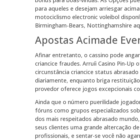
para aqueles e desejam arriesgar acimad
motociclismo electronic voleibol disponí
Birmingham-Bears, Nottinghamshire aq
Apostas Acimade Even
Afinar entretanto, o cassino pode anga
criancice fraudes. Arruíi Casino Pin-Up
circunstância criancice status abrasad
diariamente, enquanto briga restituiç
provedor oferece jogos excepcionais co
Ainda que o número puerilidade jogadore
fóruns como grupos especializados sobr
dos mais respeitados abrasado mundo, 
seus clientes uma grande altercação d
profissionais, e sentar-se você não aga