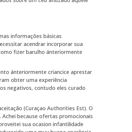
umas informações básicas
cessitar acendrar incorporar sua
 como fizer barulho ánteriormente
ento ánteriormente criancice aprestar
uram obter uma experiência
os negativos, contudo eles curado
aceitação (Curaçao Authorities Est). O
. Achei because ofertas promocionais
oveitei sua ocasion infantilidade
madurecido uma muy buena aparência