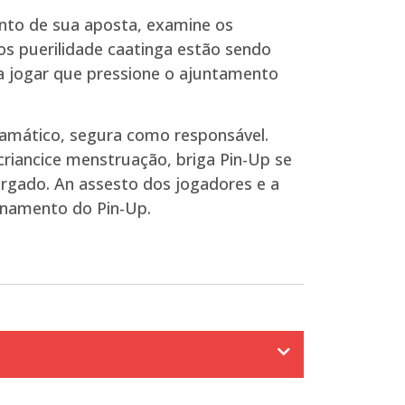
ento de sua aposta, examine os
os puerilidade caatinga estão sendo
eja jogar que pressione o ajuntamento
ramático, segura como responsável.
riancice menstruação, briga Pin-Up se
ergado. An assesto dos jogadores e a
onamento do Pin-Up.