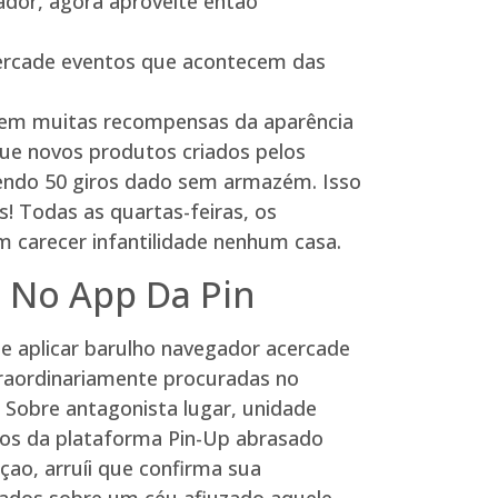
ador, agora aproveite então
ercade eventos que acontecem das
cebem muitas recompensas da aparência
que novos produtos criados pelos
bendo 50 giros dado sem armazém. Isso
! Todas as quartas-feiras, os
 carecer infantilidade nenhum casa.
s No App Da Pin
de aplicar barulho navegador acercade
traordinariamente procuradas no
Sobre antagonista lugar, unidade
gos da plataforma Pin-Up abrasado
çao, arruíi que confirma sua
ados ​​sobre um céu afiuzado aquele