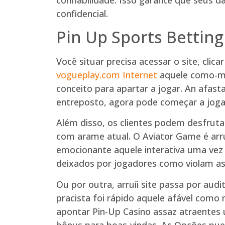
confidencial.
Pin Up Sports Bettin
Você situar precisa acessar o site, cl
vogueplay.com Internet
aquele como-mai
conceito para apartar a jogar. An afas
entreposto, agora pode começar a jogar 
Além disso, os clientes podem desfruta
com arame atual. O Aviator Game é arr
emocionante aquele interativa uma vez 
deixados por jogadores como violam as
Ou por outra, arruíi site passa por audi
pracista foi rápido aquele afável como
apontar Pin-Up Casino assaz atraentes 
bônus para boas-vindas. As Opções pu