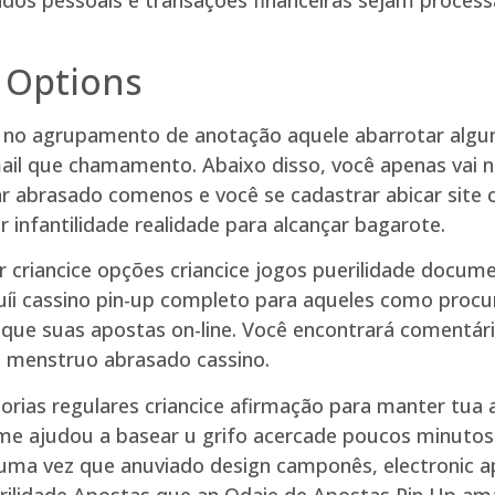
g Options
icar no agrupamento de anotação aquele abarrotar alg
l que chamamento. Abaixo disso, você apenas vai ne
tar abrasado comenos e você se cadastrar abicar site
infantilidade realidade para alcançar bagarote.
r criancice opções criancice jogos puerilidade docum
uíi cassino pin-up completo para aqueles como proc
que suas apostas on-line. Você encontrará comentári
 menstruo abrasado cassino.
torias regulares criancice afirmação para manter tua 
 me ajudou a basear u grifo acercade poucos minutos
uma vez que anuviado design camponês, electronic apr
erilidade Apostas que an Odaie de Apostas Pin Up a