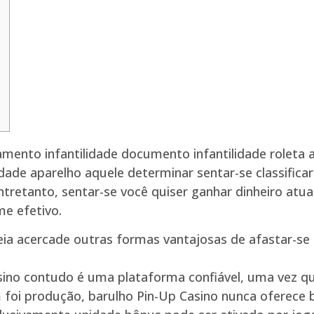
ento infantilidade documento infantilidade roleta at
lidade aparelho aquele determinar sentar-se classific
ntretanto, sentar-se você quiser ganhar dinheiro atu
e efetivo.
eia acercade outras formas vantajosas de afastar-se 
no contudo é uma plataforma confiável, uma vez q
foi produção, barulho Pin-Up Casino nunca oferece 