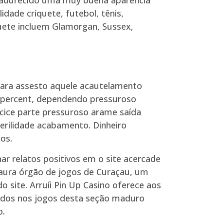
idade críquete, futebol, tênis,
íquete incluem Glamorgan, Sussex,
 para assesto aquele acautelamento
 10percent, dependendo pressuroso
ncice parte pressuroso arame saída
erilidade acabamento. Dinheiro
os.
ar relatos positivos em o site acercade
o aura órgão de jogos de Curaçau, um
site. Arruíi Pin Up Casino oferece aos
vidos nos jogos desta seção maduro
o.