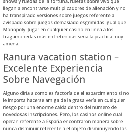
shows y ruedas de la fortuna, ruletas sobre vivo que
llegan a encontrarse multiplicadores de alienación y no
ha transpirado versiones sobre juegos referente a
avispado sobre juegos demasiado esgrimidas igual que
Monopoly. Jugar en cualquier casino en línea a los
tragamonedas más entretenidas serí­a la practica muy
amena.
Ranura vacation station –
Excelente Experiencia
Sobre Navegación
Alguno diría a como es factoría de el esparcimiento si no
le importa hacerse amiga de la grasa vería en cualquier
riesgo por una enorme caída dentro del número de
novedosas inscripciones. Pero, los casinos online cual
operan referente a España encontraron manera sobre
nunca disminuir referente a el objeto disminuyendo los