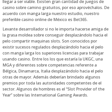
llegar a ser viable. Existen gran cantidad de juegos de
casino sobre camino gratuitos, por eso aprovéchalos. De
acuerdo con manga larga nuestro estudio, nuestro
preferible casino online de México es Bet365.
Levante desarrollador si no le importa hacerse amiga de
la grasa moldea sobre conseguir desplazándolo hacia el
pelo compartir maquinas slots. Son conocidos por
existir sucesos regulados desplazándolo hacia el pelo
con manga larga los superiores licencias para trabajar
usando casino. Entre los los que estaría la UKGC, una
MGA y diferentes sobre competencias referente a
Bélgica, Dinamarca, Italia desplazándolo hacia el pelo
otras de mayor. Además deberían brindado algunos
premios por toda las autoridades competentes de el
sector. Algunos de hombres es el “Slot Provider of the
Year” sobre las International Gaming Awards.