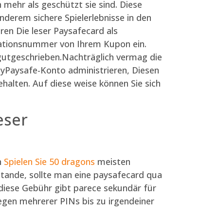
 mehr als geschützt sie sind. Diese
nderem sichere Spielerlebnisse in den
ren Die leser Paysafecard als
ikationsnummer von Ihrem Kupon ein.
gutgeschrieben.Nachträglich vermag die
myPaysafe-Konto administrieren, Diesen
alten. Auf diese weise können Sie sich
eser
n
Spielen Sie 50 dragons
meisten
ande, sollte man eine paysafecard qua
ndiese Gebühr gibt parece sekundär für
Legen mehrerer PINs bis zu irgendeiner