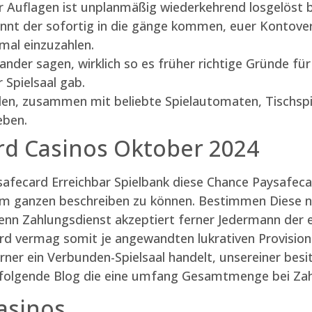
r Auflagen ist unplanmäßig wiederkehrend losgelöst b
könnt der sofortig in die gänge kommen, euer Kontover
mal einzuzahlen.
nder sagen, wirklich so es früher richtige Gründe für
r Spielsaal gab.
len, zusammen mit beliebte Spielautomaten, Tischspie
ieben.
rd Casinos Oktober 2024
ysafecard Erreichbar Spielbank diese Chance Paysaf
e im ganzen beschreiben zu können. Bestimmen Diese
nn Zahlungsdienst akzeptiert ferner Jedermann der ers
d vermag somit je angewandten lukrativen Provision m
er ein Verbunden-Spielsaal handelt, unsereiner besitz
e folgende Blog die eine umfang Gesamtmenge bei Za
asinos