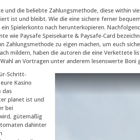
te und die beliebte Zahlungsmethode, diese within vi
iert ist und bleibt. Wie die eine sichere ferner beq
n ein Spielerkonto nach herunterkopieren. Nachfolgen
onnte wie Paysafe Speisekarte & Paysafe-Card bezeichn
nn Zahlungsmethode zu eigen machen, um euch siche
ach mildern, haben die autoren die eine Verkettete li
e Wahl an Vortragen unter anderem lesenswerte Boni 
r-Schritt-
 eure Kasino
m das
er planet ist und
r bei
 wird, gütemäßig
utomaten dahinter
h