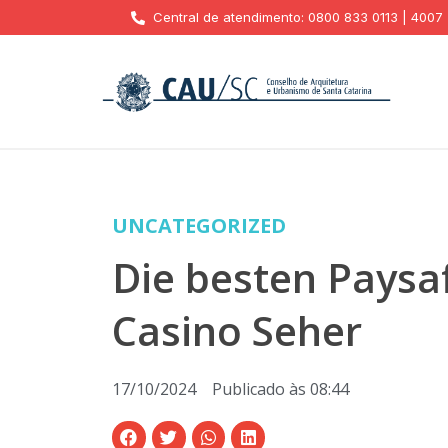
Central de atendimento: 0800 833 0113 | 4007
UNCATEGORIZED
Die besten Paysa
Casino Seher
17/10/2024
Publicado às
08:44