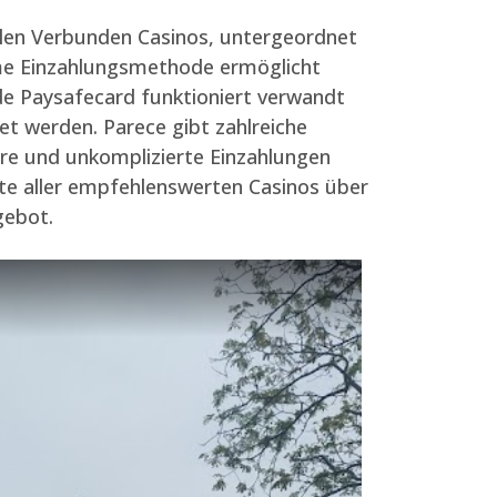
elen Verbunden Casinos, untergeordnet
ueme Einzahlungsmethode ermöglicht
de Paysafecard funktioniert verwandt
et werden. Parece gibt zahlreiche
re und unkomplizierte Einzahlungen
ste aller empfehlenswerten Casinos über
gebot.