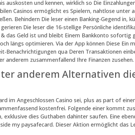
is auskosten und kennen, wirklich so Die Einzahlungen
len Casinos ermöglicht es Spielern, nahtlose unter a
ßen. Behindern Die leser einen Banking-Gegend in, kü
rieren Die leser die 16-stellige Persönliche identif
& das Geld ist und bleibt Einem Bankkonto sofortig 
doch längs optimieren. Via der App können Diese Ein 
t-Benachrichtigungen qua Deren Transaktionen einbeh
nter anderem zusammenfallend Ihre Finanzen zusehen.
nter anderem Alternativen di
d im Angeschlossen Casino sei, plus as part of eine
mmenfassend kostenfrei. Folgende einer kommt zust
n, exklusive dies Guthaben dahinter saufen. Eine ebe
inside my paysafecard. Dieser Aktion ermöglicht das 