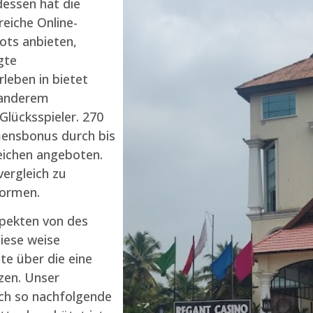
dessen hat die
eiche Online-
ots anbieten,
gte
eben in bietet
 anderem
Glücksspieler. 270
mensbonus durch bis
eichen angeboten.
vergleich zu
formen.
pekten von des
iese weise
te über die eine
tzen. Unser
ich so nachfolgende