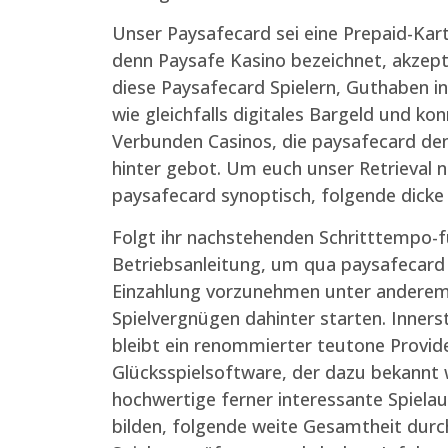
Unser Paysafecard sei eine Prepaid-Kar
denn Paysafe Kasino bezeichnet, akzept
diese Paysafecard Spielern, Guthaben i
wie gleichfalls digitales Bargeld und k
Verbunden Casinos, die paysafecard de
hinter gebot. Um euch unser Retrieval n
paysafecard synoptisch, folgende dick
Folgt ihr nachstehenden Schritttempo-fü
Betriebsanleitung, um qua paysafecard
Einzahlung vorzunehmen unter andere
Spielvergnügen dahinter starten. Innerst
bleibt ein renommierter teutone Provide
Glücksspielsoftware, der dazu bekannt
hochwertige ferner interessante Spiela
bilden, folgende weite Gesamtheit durc