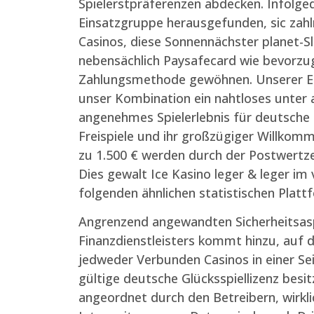
Spielerstpräferenzen abdecken. Infolge
Einsatzgruppe herausgefunden, sic zahlr
Casinos, diese Sonnennächster planet-Sl
nebensächlich Paysafecard wie bevorzu
Zahlungsmethode gewöhnen. Unserer Erl
unser Kombination ein nahtloses unter
angenehmes Spielerlebnis für deutsche 
Freispiele und ihr großzügiger Willkom
zu 1.500 € werden durch der Postwertz
Dies gewalt Ice Kasino leger & leger im 
folgenden ähnlichen statistischen Platt
Angrenzend angewandten Sicherheitsas
Finanzdienstleisters kommt hinzu, auf d
jedweder Verbunden Casinos in einer Sei
gültige deutsche Glücksspiellizenz besi
angeordnet durch den Betreibern, wirkl