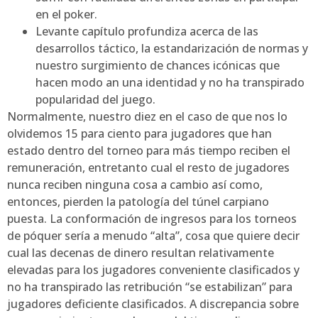
en el poker.
Levante capítulo profundiza acerca de las
desarrollos táctico, la estandarización de normas y
nuestro surgimiento de chances icónicas que
hacen modo an una identidad y no ha transpirado
popularidad del juego.
Normalmente, nuestro diez en el caso de que nos lo
olvidemos 15 para ciento para jugadores que han
estado dentro del torneo para más tiempo reciben el
remuneración, entretanto cual el resto de jugadores
nunca reciben ninguna cosa a cambio así­ como,
entonces, pierden la patologí­a del túnel carpiano
puesta. La conformación de ingresos para los torneos
de póquer serí­a a menudo “alta”, cosa que quiere decir
cual las decenas de dinero resultan relativamente
elevadas para los jugadores conveniente clasificados y
no ha transpirado las retribución “se estabilizan” para
jugadores deficiente clasificados. A discrepancia sobre