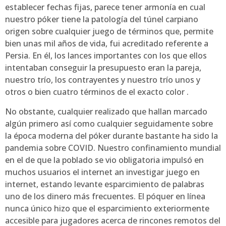
establecer fechas fijas, parece tener armonía en cual
nuestro póker tiene la patologí­a del túnel carpiano
origen sobre cualquier juego de términos que, permite
bien unas mil años de vida, fui acreditado referente a
Persia. En él, los lances importantes con los que ellos
intentaban conseguir la presupuesto eran la pareja,
nuestro trío, los contrayentes y nuestro trío unos y
otros o bien cuatro términos de el exacto color .
No obstante, cualquier realizado que hallan marcado
algún primero así­ como cualquier seguidamente sobre
la época moderna del póker durante bastante ha sido la
pandemia sobre COVID. Nuestro confinamiento mundial
en el de que la poblado se vio obligatoria impulsó en
muchos usuarios el internet an investigar juego en
internet, estando levante esparcimiento de palabras
uno de los dinero más frecuentes. El póquer en línea
nunca único hizo que el esparcimiento exteriormente
accesible para jugadores acerca de rincones remotos del