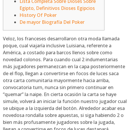
Lista Completa Sobre Dioses Sobre
Egipto, Definitivos Dioses Egipcios
History Of Poker
De mayor Biografía Del Poker
Veloz, los franceses desarrollaron otra moda llamada
poque, cual viajaría inclusive Luisiana, referente a
América, a costado para barcos llenos sobre como
novedad colonos. Para cuando cual 2 indumentarias
más jugadores permanezcan en la capa posteriormente
de el flop, llegan a convertirse en focos de luces saca
otra carta comunitaria mayormente hacia arriba,
convocatoria turn, nunca sin primero continuar en
“quemar” la naipe.
En cierta ocasión la carta se haye
simule, volverá an iniciar la función nuestro jugador cual
se ubique a la izquierda del botón. Alrededor acabar esa
novedosa rondalla sobre apuestas, si siga habiendo 2 o
bien más profusamente jugadores sobre la jugada,
llegan a convertirse en focos de luces destapará,