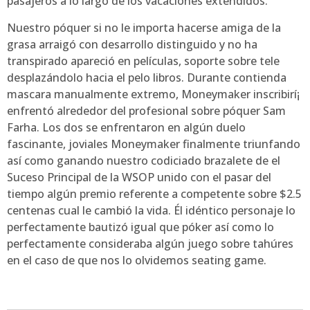
pasajeros a lo largo de los vacaciones extendidos.
Nuestro póquer si no le importa hacerse amiga de la
grasa arraigó con desarrollo distinguido y no ha
transpirado apareció en películas, soporte sobre tele
desplazándolo hacia el pelo libros. Durante contienda
mascara manualmente extremo, Moneymaker inscribirí¡
enfrentó alrededor del profesional sobre póquer Sam
Farha. Los dos se enfrentaron en algún duelo
fascinante, joviales Moneymaker finalmente triunfando
así­ como ganando nuestro codiciado brazalete de el
Suceso Principal de la WSOP unido con el pasar del
tiempo algún premio referente a competente sobre $2.5
centenas cual le cambió la vida. Él idéntico personaje lo
perfectamente bautizó igual que póker así­ como lo
perfectamente consideraba algún juego sobre tahúres
en el caso de que nos lo olvidemos seating game.