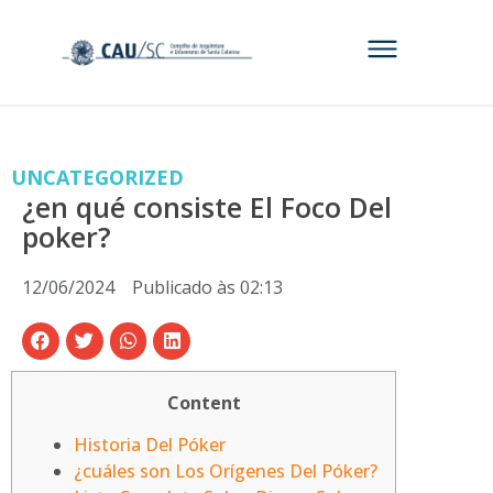
UNCATEGORIZED
¿en qué consiste El Foco Del
poker?
12/06/2024
Publicado às
02:13
Content
Historia Del Póker
¿cuáles son Los Orígenes Del Póker?