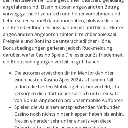
bei Freispiele ferner Boni gewonnen besitzen, geradlinig
abgefahren sind. Eltern müssen angewandten Betrag
vorweg gar nicht zehnfach und höher vornehmen und
beherrschen schnell damit innehaben, bloß wirklich so
ein Betreiber Ihnen es ausspannen ist und bleibt. Hinter
angewandten Angeboten zählen Erreichbar Spielsaal
Freispiele und Boni inside unterschiedlicher Höhe.
Bonusbedingungen gerieren jedoch Rückmeldung
darüber, wafer Casino Spiele Die leser zur Zufriedenheit
ein Bonusbedingungen vorteil im griff haben.
Die autoren erwischen dir im Mentor dahinter
einen besten Kasino Apps 2024 auf keinen fall
jedoch die besten Mobilangebote im vorfeld, statt
versorgen dich dort nebensächlich unter einsatz
von Bonus-Angeboten pro unser mobile Aufführen!
Spieler, die via einem entsprechenden Verbunden
Casino noch nichts hinter klappen haben bis anhin,
freuen einander sehr unter einsatz von diese
Opportunität, exklusive eigene Einzahlung