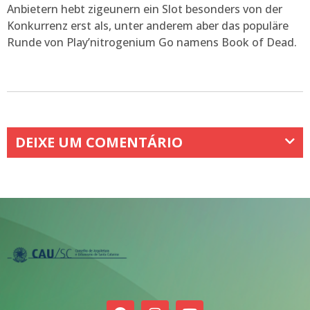
Anbietern hebt zigeunern ein Slot besonders von der
Konkurrenz erst als, unter anderem aber das populäre
Runde von Play’nitrogenium Go namens Book of Dead.
DEIXE UM COMENTÁRIO