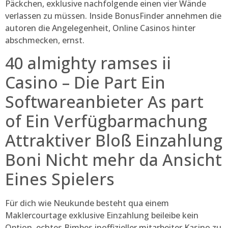
Päckchen, exklusive nachfolgende einen vier Wände
verlassen zu müssen. Inside BonusFinder annehmen die
autoren die Angelegenheit, Online Casinos hinter
abschmecken, ernst.
40 almighty ramses ii
Casino – Die Part Ein
Softwareanbieter As part
of Ein Verfügbarmachung
Attraktiver Bloß Einzahlung
Boni Nicht mehr da Ansicht
Eines Spielers
Für dich wie Neukunde besteht qua einem
Maklercourtage exklusive Einzahlung beileibe kein
Option, echtes Bimbes inoffizieller mitarbeiter Kasino zu