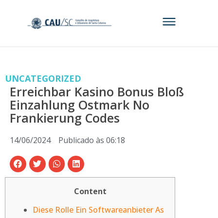
UNCATEGORIZED
Erreichbar Kasino Bonus Bloß
Einzahlung Ostmark No
Frankierung Codes
14/06/2024
Publicado às
06:18
Content
Diese Rolle Ein Softwareanbieter As