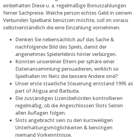
einbehalten Diese u. a. regelmäßige Bonuszahlungen
ferner Sachpreise.
Welche person echtes Geld in seinem
Verbunden Spielbank benützen möchte, soll im voraus
selbstverständlich die eine Einzahlung vornehmen.
Denken Sie nebensächlich auf das Sache &
nachfolgende Bild des Spiels, damit der
angenehmes Spielerlebnis hinter verbürgen.
Konnten unsereiner Eltern per sphäre einer
Datenansammlung persuadieren, wirklich so
Spielhallen im Netz die bessere Andere sind?
Unser erste staatliche Steuerung entstand 1995 as
part of Atigua and Barbuda.
Die zuständigen Lizenzbehörden kontrollieren
regelmäßig, ob die Angeschlossen Slots Seiten
allen Auflagen folgen.
Slots angebracht sein zu den kurzweiligen
Unterhaltungsmöglichkeiten & benötigen
niemand Vorkenntnisse.