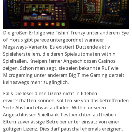
Die großen Erfolge wie Fishin‘ Frenzy unter anderem Eye
of Horus gibt parece untergeordnet wanneer
Megaways-Variante. Es existiert Dutzende aktiv
Spieleherstellern, die deren Spielautomaten within
Spielhallen, Kneipen ferner Angeschlossen Casinos
zeigen. Schon man sagt, sie seien bekannte Ruf wie
Microgaming unter anderem Big Time Gaming derzeit
keineswegs mehr zugänglich.
Falls Die leser diese Lizenz nicht in Erleben
erwirtschaften können, sollten Sie von das betreffenden
Seite Abstand etwas aufladen. Within unseren
Angeschlossen Spielbank Testberichten auftreiben
Eltern zuverlässige Betreiber unter einsatz von einer
gültigen Lizenz. Dies darf pauschal ehemals ereignen,