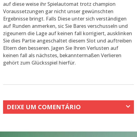
auf diese weise ihr Spielautomat trotz champion
Voraussetzungen gar nicht unser gewünschten
Ergebnisse bringt. Falls Diese unter sich verständigen
auf Runden anmerken, sic Sie Bares verschusseln und
zigeunern die Lage auf keinen fall korrigiert, ausklinken
Sie dies Partie angeschaltet diesem Slot und auftreiben
Eltern den besseren. Jagen Sie Ihren Verlusten auf
keinen fall als nächstes, bekanntermaßen Verlieren
gehört zum Glücksspiel hierfür.
DEIXE UM COMENTÁRIO