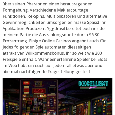
über seinen Pharaonen einen herausragenden
Formgebung. Verschiedene Maklercourtage
Funktionen, Re-Spins, Multiplikatoren und alternative
Gewinnmöglichkeiten umsorgen en masse Spass! Ihr
Applikation Produzent Yggdrasil bereitet euch inside
meinem Partie die Auszahlungsquote durch 96,30
Prozentrang. Einige Online Casinos angebot euch für
jedes folgenden Spielautomaten diesseitigen
attraktiven Willkommensbonus, ihr so weit wie 200
Freispiele enthält. Wanneer erfahrene Spieler bei Slots
im Web habt ein euch auf jeden fall etwas aber und
abermal nachfolgende Fragestellung gestellt.