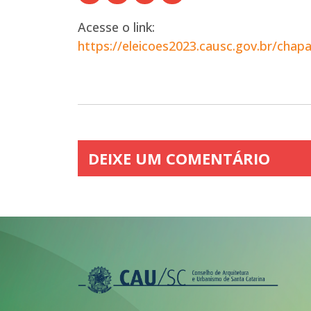
Acesse o link:
https://eleicoes2023.causc.gov.br/chapa
DEIXE UM COMENTÁRIO