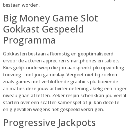
bestaan worden.
Big Money Game Slot
Gokkast Gespeeld
Programma
Gokkasten bestaan afkomstig en geoptimaliseerd
ervoor de acteren appreciren smartphones en tablets.
Kies gelijk onderwerp die jou aanspreekt plu opwinding
toevoegt met jou gameplay. Vergeet niet bij zoeken
zoals games met verbluffende graphics plu boeiende
animaties deze jouw activitei-oefening akelig een hoger
niveau gaan afzetten. Zeker respin schenkkan jou veelal
starten over een scatter-samenspel of jij kan deze te
enig gevallen wegens het gespeeld verkrijgen.
Progressive Jackpots