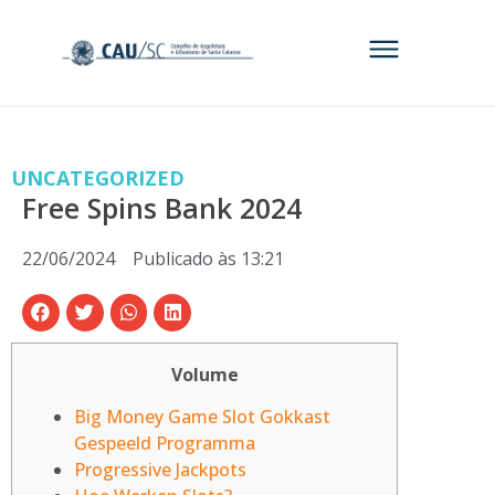
UNCATEGORIZED
Free Spins Bank 2024
22/06/2024
Publicado às
13:21
Volume
Big Money Game Slot Gokkast
Gespeeld Programma
Progressive Jackpots