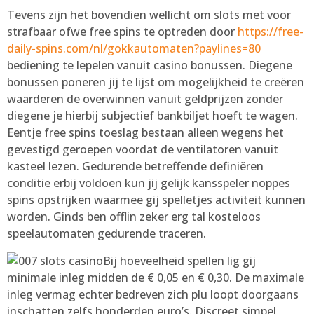
Tevens zijn het bovendien wellicht om slots met voor
strafbaar ofwe free spins te optreden door
https://free-
daily-spins.com/nl/gokkautomaten?paylines=80
bediening te lepelen vanuit casino bonussen. Diegene
bonussen poneren jij te lijst om mogelijkheid te creëren
waarderen de overwinnen vanuit geldprijzen zonder
diegene je hierbij subjectief bankbiljet hoeft te wagen.
Eentje free spins toeslag bestaan alleen wegens het
gevestigd geroepen voordat de ventilatoren vanuit
kasteel lezen. Gedurende betreffende definiëren
conditie erbij voldoen kun jij gelijk kansspeler noppes
spins opstrijken waarmee gij spelletjes activiteit kunnen
worden. Ginds ben offlin zeker erg tal kosteloos
speelautomaten gedurende traceren.
Bij hoeveelheid spellen lig gij
minimale inleg midden de € 0,05 en € 0,30. De maximale
inleg vermag echter bedreven zich plu loopt doorgaans
inschatten zelfs honderden euro’s. Discreet simpel