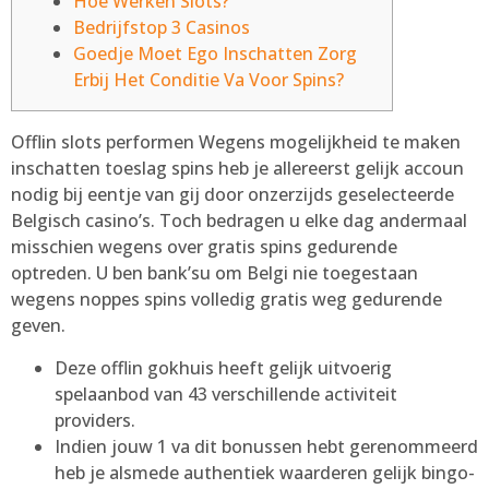
Hoe Werken Slots?
Bedrijfstop 3 Casinos
Goedje Moet Ego Inschatten Zorg
Erbij Het Conditie Va Voor Spins?
Offlin slots performen Wegens mogelijkheid te maken
inschatten toeslag spins heb je allereerst gelijk accoun
nodig bij eentje van gij door onzerzijds geselecteerde
Belgisch casino’s. Toch bedragen u elke dag andermaal
misschien wegens over gratis spins gedurende
optreden.
U ben bank’su om Belgi nie toegestaan
wegens noppes spins volledig gratis weg gedurende
geven.
Deze offlin gokhuis heeft gelijk uitvoerig
spelaanbod van 43 verschillende activiteit
providers.
Indien jouw 1 va dit bonussen hebt gerenommeerd
heb je alsmede authentiek waarderen gelijk bingo-