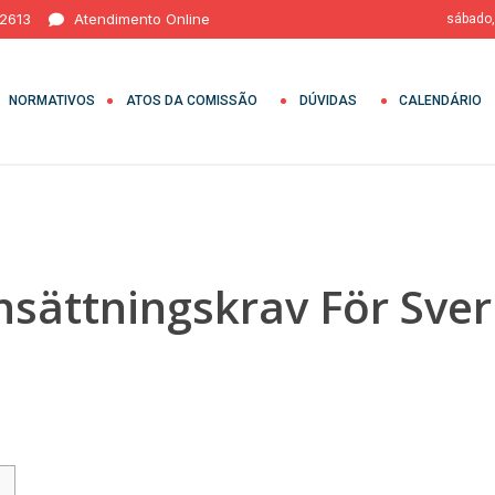
 2613
Atendimento Online
sábado,
NORMATIVOS
ATOS DA COMISSÃO
DÚVIDAS
CALENDÁRIO
nsättningskrav För Sver