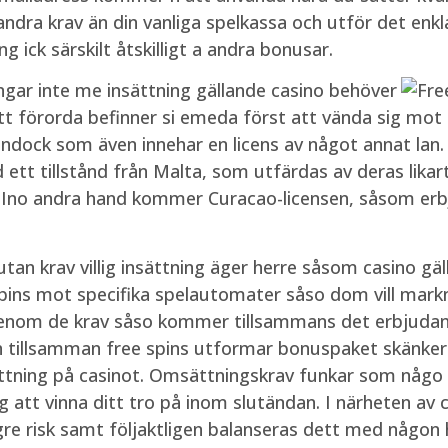
dra krav än din vanliga spelkassa och utför det enkla
ng ick särskilt åtskilligt a andra bonusar.
ngar inte me insättning gällande casino behöver
 Att förorda befinner si emeda först att vända sig mo
 ändock som även innehar en licens av något annat lan
d ett tillstånd från Malta, som utfärdas av deras lik
Ino andra hand kommer Curacao-licensen, såsom erbj
tan krav villig insättning äger herre såsom casino gäll
spins mot specifika spelautomater såso dom vill mark
r igenom de krav såso kommer tillsammans det erbjuda
on tillsamman free spins utformar bonuspaket skänke
ättning på casinot. Omsättningskrav funkar som någo 
g att vinna ditt tro på inom slutändan. I närheten av
 risk samt följaktligen balanseras dett med någon 