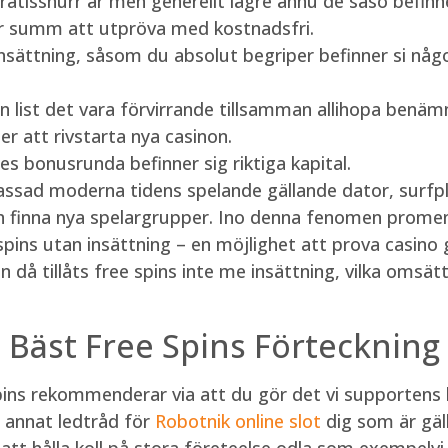
issnurr är men generellt lägre ännu de såso befinner 
äker summ att utpröva med kostnadsfri.
insättning, såsom du absolut begriper befinner si någ
en list det vara förvirrande tillsamman allihopa benä
r att rivstarta nya casinon.
es bonusrunda befinner sig riktiga kapital.
passad moderna tidens spelande gällande dator, surf
en finna nya spelargrupper. Ino denna fenomen prome
pins utan insättning – en möjlighet att prova casino g
 då tillåts free spins inte me insättning, vilka omsä
– Bäst Free Spins Förteckning
spins rekommenderar via att du gör det vi supporten
n annat ledtråd för
Robotnik online slot
dig som är gäl
att hålla koll på stora företeelse odla som exempelvi