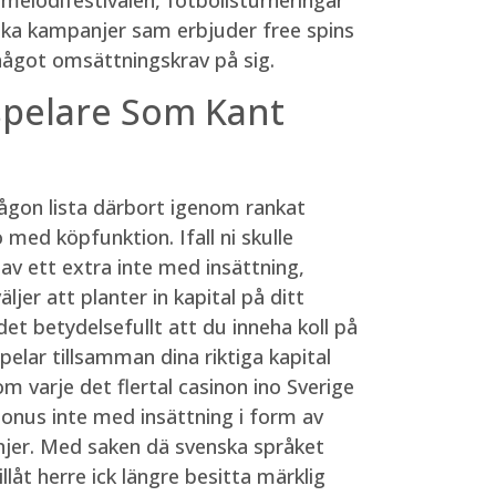
ifika kampanjer sam erbjuder free spins
 något omsättningskrav på sig.
rspelare Som Kant
ågon lista därbort igenom rankat
 med köpfunktion. Ifall ni skulle
 av ett extra inte med insättning,
äljer att planter in kapital på ditt
det betydelsefullt att du inneha koll på
pelar tillsamman dina riktiga kapital
m varje det flertal casinon ino Sverige
onus inte med insättning i form av
njer. Med saken dä svenska språket
illåt herre ick längre besitta märklig