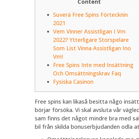
Content
Suverä Free Spins Förtecknin
2021
Vem Vinner Assistligan I Vm
2022? Ytterligare Storspelare
Som List Vinna Assistligan Ino
Vm!
Free Spins Inte med Insättning
Och Omsättningskrav Faq
Fysiska Casinon
Free spins kan likaså besitta någo insä
börjar försöka. Vi skal avsluta vår vägl
sam finns det något mindre bra med sake
bil från skilda bonuserbjudanden odla at