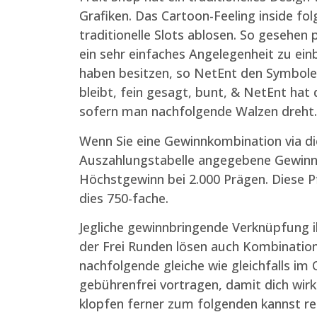
Grafiken. Das Cartoon-Feeling inside f
traditionelle Slots ablosen. So gesehen
ein sehr einfaches Angelegenheit zu einb
haben besitzen, so NetEnt den Symbole
bleibt, fein gesagt, bunt, & NetEnt hat
sofern man nachfolgende Walzen dreht.
Wenn Sie eine Gewinnkombination via die
Auszahlungstabelle angegebene Gewinnbe
Höchstgewinn bei 2.000 Prägen. Diese P
dies 750-fache.
Jegliche gewinnbringende Verknüpfung ih
der Frei Runden lösen auch Kombination
nachfolgende gleiche wie gleichfalls im
gebührenfrei vortragen, damit dich wir
klopfen ferner zum folgenden kannst r