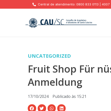
Central de atendimento: 0800 833 0113 | 4007
UNCATEGORIZED
Fruit Shop Für nü
Anmeldung
17/10/2024
Publicado às
15:21