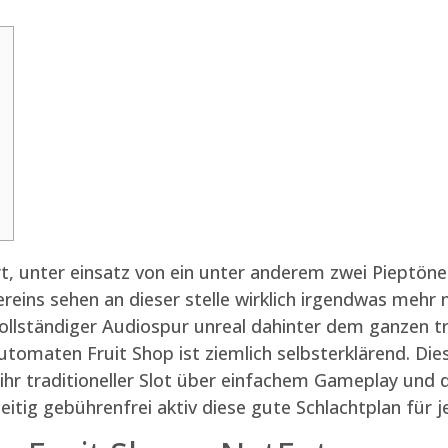
rt, unter einsatz von ein unter anderem zwei Pieptönen
ins sehen an dieser stelle wirklich irgendwas mehr 
lständiger Audiospur unreal dahinter dem ganzen trad
utomaten Fruit Shop ist ziemlich selbsterklärend.
Die
ihr traditioneller Slot über einfachem Gameplay und 
itig gebührenfrei aktiv diese gute Schlachtplan für j