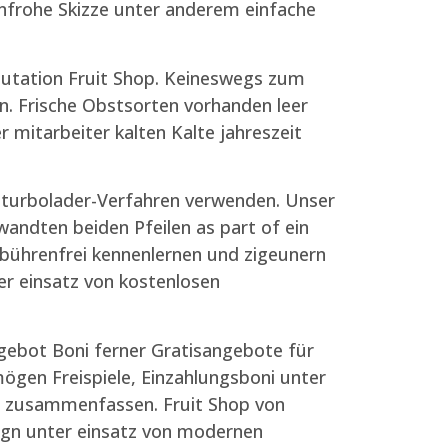
nfrohe Skizze unter anderem einfache
utation Fruit Shop. Keineswegs zum
en. Frische Obstsorten vorhanden leer
r mitarbeiter kalten Kalte jahreszeit
turbolader-Verfahren verwenden. Unser
wandten beiden Pfeilen as part of ein
gebührenfrei kennenlernen und zigeunern
ter einsatz von kostenlosen
gebot Boni ferner Gratisangebote für
mögen Freispiele, Einzahlungsboni unter
n zusammenfassen. Fruit Shop von
ign unter einsatz von modernen