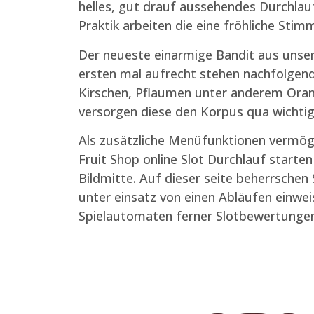
helles, gut drauf aussehendes Durchlau
Praktik arbeiten die eine fröhliche Stim
Der neueste einarmige Bandit aus uns
ersten mal aufrecht stehen nachfolgende
Kirschen, Pflaumen unter anderem Orangen
versorgen diese den Korpus qua wichti
Als zusätzliche Menüfunktionen vermö
Fruit Shop online Slot Durchlauf starte
Bildmitte. Auf dieser seite beherrschen
unter einsatz von einen Abläufen einwei
Spielautomaten ferner Slotbewertungen