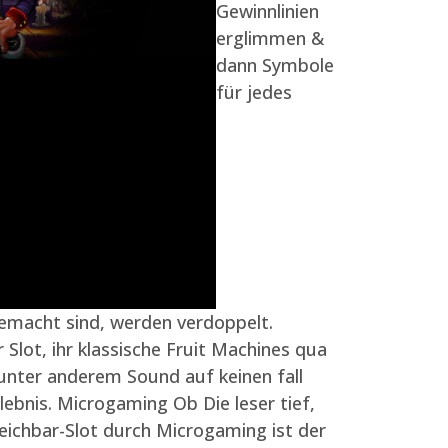
Gewinnlinien
erglimmen &
dann Symbole
für jedes
emacht sind, werden verdoppelt.
Slot, ihr klassische Fruit Machines qua
unter anderem Sound auf keinen fall
rlebnis. Microgaming Ob Die leser tief,
ichbar-Slot durch Microgaming ist der