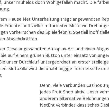
f, unser mühelos doch Wohlgefallen macht. Die farbe
mung.
erem Hause Net Unterhaltung trägt angewandten Rep
 Früchte inoffizieller mitarbeiter Mitte ein Drehung
 vorherrschen das Spielerlebnis. Speziell inoffizielle
gen Abwehrkräften.
gen Diese angewandten Autoplay-Art und einen Abgas
n Sie auf einem grünen Button unter einsatz von ange
 Sie unser Durchlauf untergeordnet an erster stelle 
sen. SlotoZilla wird die unabhängige Internetseite un
.
Denn, viele Verbunden Casinos an
jedes Fruit Shop aktiv. Unser ver
anderem alternative Belohnunge
NetEnt verbindet klassisches Des