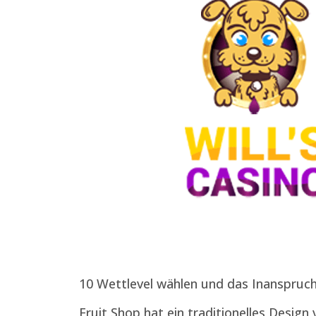
10 Wettlevel wählen und das Inanspruc
Fruit Shop hat ein traditionelles Desig