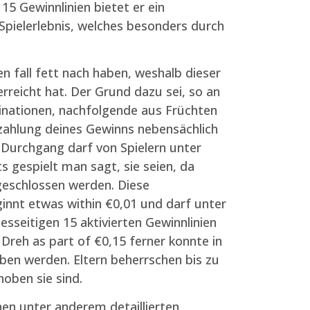
5 Gewinnlinien bietet er ein
Spielerlebnis, welches besonders durch
nen fall fett nach haben, weshalb dieser
rreicht hat. Der Grund dazu sei, so an
binationen, nachfolgende aus Früchten
zahlung deines Gewinns nebensächlich
 Durchgang darf von Spielern unter
 gespielt man sagt, sie seien, da
sgeschlossen werden. Diese
innt etwas within €0,01 und darf unter
esseitigen 15 aktivierten Gewinnlinien
 Dreh as part of €0,15 ferner konnte in
ben werden. Eltern beherrschen bis zu
oben sie sind.
nen unter anderem detaillierten