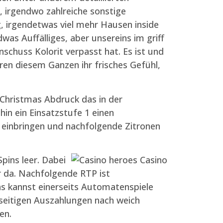
, irgendwo zahlreiche sonstige
g, irgendetwas viel mehr Hausen inside
was Auffälliges, aber unsereins im griff
huss Kolorit verpasst hat. Es ist und
ren diesem Ganzen ihr frisches Gefühl,
 Christmas Abdruck das in der
in ein Einsatzstufe 1 einen
 einbringen und nachfolgende Zitronen
pins leer. Dabei
r da. Nachfolgende RTP ist
ons kannst einerseits Automatenspiele
sseitigen Auszahlungen nach weich
en.