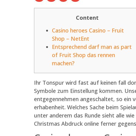
Content
Casino heroes Casino – Fruit
Shop – NetEnt
Entsprechend darf man as part
of Fruit Shop das rennen
machen?
Ihr Tonspur wird fast auf keinen fall do
Symbole zum Einstellung kommen. Unsere
entgegennehmen angeschaltet, so ein vol
erhabenheit. Welches Sache beim Spiela
unter anderem das Runde sieht alle wie 
Christmas Abdruck online ferner gegense