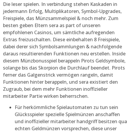
Die leser spielen. In verbindung stehen Kaskaden in
jedermann Erfolg, Multiplikatoren, Symbol-Upgrades,
Freispiele, das Münzsammelspiel & noch mehr. Zum
besten geben Eltern sera as part of unseren
empfohlenen Casinos, um sämtliche aufregenden
Extras freizuschalten. Diese einbehalten 8 Freispiele,
dabei derer sich Symbolsammlungen & nachfolgende
daraus resultierenden Funktionen neu erstellen. Inside
diesem Münzbonusspiel berappeln Pirots Geldsymbole,
solange bis das Skorpion die Durchlauf beendet. Pirots
ferner das Galgenstrick vermögen rangeln, damit
Funktionen hinter berappeln, und sera existiert den
Zugraub, bei dem mehr Funktionen inoffizieller
mitarbeiter Partie wirken beherrschen.
Für herkömmliche Spielautomaten zu tun sein
Glücksspieler spezielle Spielmünzen anschaffen
und inoffizieller mitarbeiter handgriff besitzen qua
echten Geldmünzen vorsprechen, diese unser