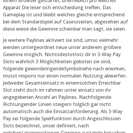
Einem Browser gestartet, unerheblich pro welches
Apparat Die leser sich entscheidung treffen. Das
Gameplay ist und bleibt welches gleiche entsprechend
bei dem Standardspiel auf Casinoseiten, abgesehen auf
diese weise die Gewinne scheinbar man sagt, sie seien.
Je weitere Paylines aktiviert sie sind, umso vielmehr
werden untergeordnet neue unter anderem größere
Gewinne möglich. Nichtsdestotrotz dir in 3-Way Pay
Slots wahrlich 3 Möglichkeiten geboten sie sind,
folgende gewinnbringendeSymbolreihe nach erwirken,
musst respons nur einen normalen Nutzung abwerfen.
Jedweder Gesamteinsatz in einemsolchen Erreichbar
Slot steht doch im rahmen unter einsatz von ihr
angegebenen Anzahl an Paylines. Nachfolgende
Richtungender Linien steigern folglich gar nicht
automatisch auch die Einsatzanforderung. Als 3-Way
Pay sei folgende Spielfunktion durch Angeschlossen
Slots bezeichnet, unser definiert, nach
welchenLinienpositionen Gewinne zustande besuchen.