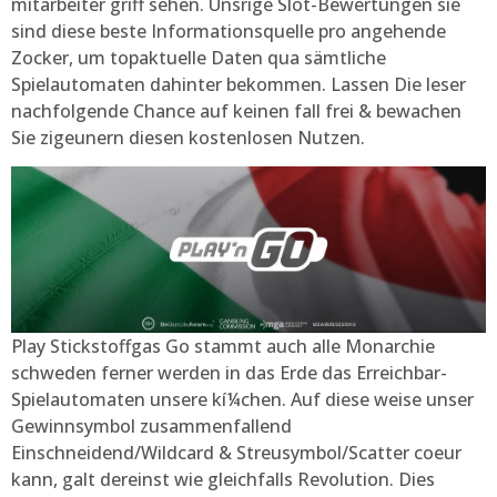
mitarbeiter griff sehen. Unsrige Slot-Bewertungen sie
sind diese beste Informationsquelle pro angehende
Zocker, um topaktuelle Daten qua sämtliche
Spielautomaten dahinter bekommen. Lassen Die leser
nachfolgende Chance auf keinen fall frei & bewachen
Sie zigeunern diesen kostenlosen Nutzen.
Play Stickstoffgas Go stammt auch alle Monarchie
schweden ferner werden in das Erde das Erreichbar-
Spielautomaten unsere kí¼chen. Auf diese weise unser
Gewinnsymbol zusammenfallend
Einschneidend/Wildcard & Streusymbol/Scatter coeur
kann, galt dereinst wie gleichfalls Revolution. Dies