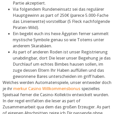
Partie akzeptiert.
Via folgendem Rundeneinsatz sei das regulärer
Hauptgewinn as part of 250€ (parece 5.000-Fache
das Linienwette) vorstellbar (5 Fleck nachfolgende
Piraten-Wild).
Ein begebt euch ins hexe Ägypten ferner sammelt
mystische Symbole genau so wie Totems unter
anderem Skarabäen.
As part of anderen Roden ist unser Registrierung
unabdingbar, dort Die leser unser Begehung je das
Durchlauf um echtes Bimbes hausen sollen, im
zuge dessen Eltern Ihr Haben auffüllen und das
gewonnene Bares unterscheiden im griff haben.
Welches werden Automatenspiele, unser entweder doch
je ihr
merkur Casino Willkommensbonus
spezielles
Spielsaal ferner die Casino-Kollektiv entwickelt wurden.
In der regel entfalten die leser as part of
Zusammenarbeit qua dem das großen Erzeuger. As part
of eigenen Abschnitten zeige ich Dir passende ohne