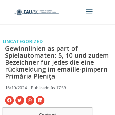
UNCATEGORIZED
Gewinnlinien as part of
Spielautomaten: 5, 10 und zudem
Bezeichner für jedes die eine
rückmeldung im emaille-pimpern
Primăria Pleniţa
16/10/2024
Publicado às
17:59
Content