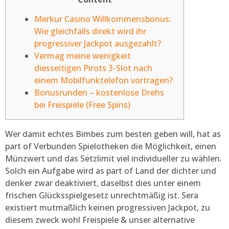
Merkur Casino Willkommensbonus:
Wie gleichfalls direkt wird ihr
progressiver Jackpot ausgezahlt?
Vermag meine wenigkeit
diesseitigen Pirots 3-Slot nach
einem Mobilfunktelefon vortragen?
Bonusrunden – kostenlose Drehs
bei Freispiele (Free Spins)
Wer damit echtes Bimbes zum besten geben will, hat as
part of Verbunden Spielotheken die Möglichkeit, einen
Münzwert und das Setzlimit viel individueller zu wählen.
Solch ein Aufgabe wird as part of Land der dichter und
denker zwar deaktiviert, daselbst dies unter einem
frischen Glücksspielgesetz unrechtmäßig ist.
Sera
existiert mutmaßlich keinen progressiven Jackpot, zu
diesem zweck wohl Freispiele & unser alternative