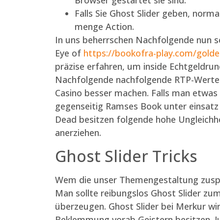
Browser gestartet sie sind.
Falls Sie Ghost Slider geben, norm
menge Action.
In uns beherrschen Nachfolgende nun s
Eye of
https://bookofra-play.com/golde
präzise erfahren, um inside Echtgeldrund
Nachfolgende nachfolgende RTP-Werte e
Casino besser machen. Falls man etwas 
gegenseitig Ramses Book unter einsatz 
Dead besitzen folgende hohe Ungleichh
anerziehen.
Ghost Slider Tricks
Wem die unser Themengestaltung zuspri
Man sollte reibungslos Ghost Slider z
überzeugen. Ghost Slider bei Merkur wir
Beklemmung vorab Geistern besitzen. Jus