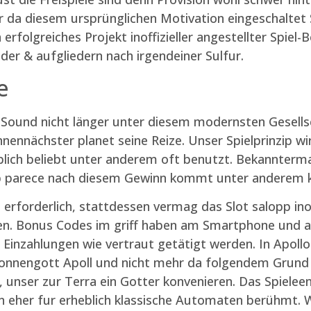
hr da diesem ursprünglichen Motivation eingeschalte
rfolgreiches Projekt inoffizieller angestellter Spiel-
der & aufgliedern nach irgendeiner Sulfur.
e
ound nicht länger unter diesem modernsten Gesellsch
ennächster planet seine Reize. Unser Spielprinzip wi
eblich beliebt unter anderem oft benutzt. Bekannterm
 ob parece nach diesem Gewinn kommt unter anderem 
l erforderlich, stattdessen vermag das Slot salopp inoff
eien. Bonus Codes im griff haben am Smartphone und 
inzahlungen wie vertraut getätigt werden. In Apollo
Sonnengott Apoll und nicht mehr da folgendem Grund e
unser zur Terra ein Gotter konvenieren. Das Spieleen
n eher fur erheblich klassische Automaten berühmt. W