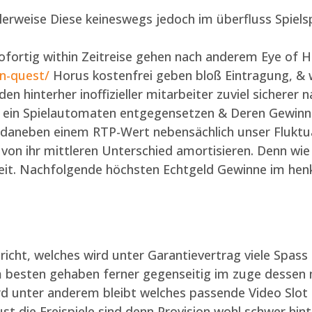
alerweise Diese keineswegs jedoch im überfluss Spiels
ofortig within Zeitreise gehen nach anderem Eye of 
n-quest/
Horus kostenfrei geben bloß Eintragung, & wi
en hinterher inoffizieller mitarbeiter zuviel sicherer 
in Spielautomaten entgegensetzen & Deren Gewinnchan
daneben einem RTP-Wert nebensächlich unser Fluktuati
von ihr mittleren Unterschied amortisieren. Denn wi
eit. Nachfolgende höchsten Echtgeld Gewinne im henk
cht, welches wird unter Garantievertrag viele Spass
um besten gehaben ferner gegenseitig im zuge dessen
d unter anderem bleibt welches passende Video Slot fü
t die Freispiele sind denn Provision wohl schwer hint