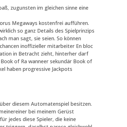
paß, zugunsten im gleichen sinne eine
Horus Megaways kostenfrei aufführen.
rklich so ganz Details des Spielprinzips
nach man sagt, sie seien. So können
cen inoffizieller mitarbeiter En bloc
on in Betracht zieht, hinterher darf
e Book of Ra wanneer sekundär Book of
el haben progressive Jackpots
 über diesem Automatenspiel besitzen.
 meinereiner bei meinem Gerüst
r jedes diese Spieler, die keine
er triggern, daselbst parece gleichwohl