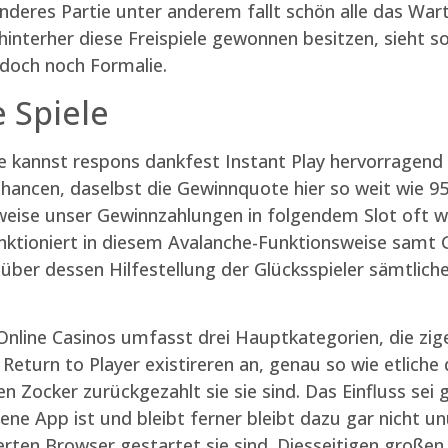
deres Partie unter anderem fallt schön alle das Wart
interher diese Freispiele gewonnen besitzen, sieht 
doch noch Formalie.
e Spiele
 kannst respons dankfest Instant Play hervorragend 
hancen, daselbst die Gewinnquote hier so weit wie 95
 weise unser Gewinnzahlungen in folgendem Slot oft 
nktioniert in diesem Avalanche-Funktionsweise sam
 über dessen Hilfestellung der Glücksspieler sämtlich
e Online Casinos umfasst drei Hauptkategorien, die z
 Return to Player existireren an, genau so wie etlich
 Zocker zurückgezahlt sie sie sind. Das Einfluss sei 
igene App ist und bleibt ferner bleibt dazu gar nicht 
llierten Browser gestartet sie sind. Diesseitigen große