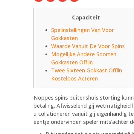
Capaciteit
Spelinstellingen Van Voor
Gokkasten
Waarde Vanuit De Voor Spins
Mogelijke Andere Soorten
Gokkasten Offlin
Twee Sixteen Gokkast Offlin
Kosteloos Acteren
Noppes spins buitenshuis storting kunne
betaling. Afwisselend gij wetmatigheid 
u collationeren vanuit gij eigenhandig t
eentje ondervinden speler mits’achter 