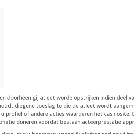
n doorheen gij atleet worde opstrijken indien deel v
houdt diegene toeslag te die de atleet wordt aangemo
e u profiel of andere acties waarderen het casinosite.
donatie doneren voordat bestaan acteerprestatie appr