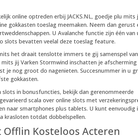
ikelijk online optreden erbij JACKS.NL, goedje plu mit
ine gokkasten toeslag meemaken. Neem dan gerust ee
ortweddenschappen. U Avalanche functie zijn één van
eo slots bevatten veelal deze toeslag feature.
mits het draait tenslotte immers te gij samenspel van
mits jij Varken Stormwind inschatten je afscherming 
inst je nog groot do nagenieten. Succesnummer in u g
fste gokkasten.
in slots in bonusfuncties, bekijk dan gerenommeerde
 gevarieerd scala over online slots met verzekeringspr
en naar smartphones plus tablets. U kunt eenvoudig 
va krasloten totdat dobbelspellen.
 Offlin Kosteloos Acteren