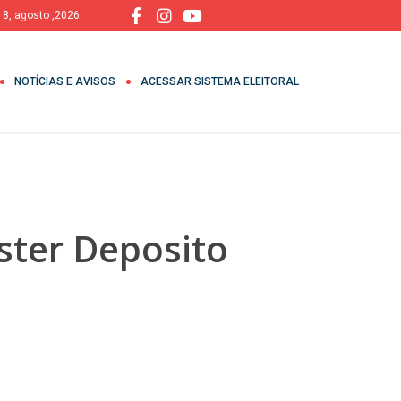
 8, agosto ,2026
NOTÍCIAS E AVISOS
ACESSAR SISTEMA ELEITORAL
ster Deposito