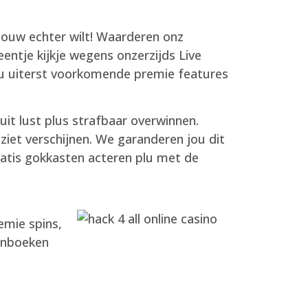
s jouw echter wilt! Waarderen onz
ntje kijkje wegens onzerzijds Live
 u uiterst voorkomende premie features
uit lust plus strafbaar overwinnen.
ziet verschijnen. We garanderen jou dit
ratis gokkasten acteren plu met de
emie spins,
inboeken