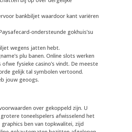
chatten bij op over dergelijke
ervoor bankbiljet waardoor kant variëren
Paysafecard-ondersteunde gokhuis’su
iljet wegens jatten hebt.
ngname’s plu banen. Online slots werken
s ofwe fysieke casino’s vindt. De meeste
worde gelijk tal symbolen vertoond.
heb jouw geoogs.
voorwaarden over gekoppeld zijn. U
grotere toneelspelers afwisselend het
graphics ben van topkwalitei, zijd
online gokautomaten bezitten afgelopen