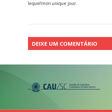
lequel’mon unique jour.
DEIXE UM COMENTÁRIO