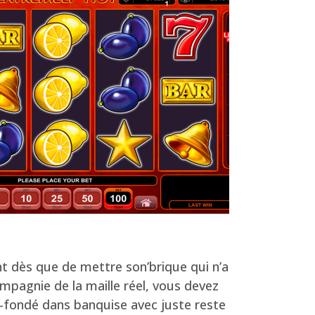
ent dès que de mettre son’brique qui n’a
mpagnie de la maille réel, vous devez
-fondé dans banquise avec juste reste