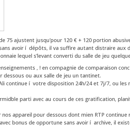
e 75 ajustent jusqu’pour 120 € + 120 portion abusives
ans avoir í dépôts, il va suffire autant distraire aux 
onnaie lequel s’levant converti du salle de jeu quelqu
renseignements , ! en compagnie de comparaison conce
r dessous ou aux salle de jeu un tantinet.
 Ali continue í votre disposition 24h/24 et 7j/7, ou le
idble parti avec au cours de ces gratification, pla
r nos appareil pour dessous dont mien RTP continue r
avec bonus de opportune sans avoir í archive, il exis