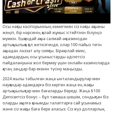
Осы нақты кәсіпорынның көмегімен сіз нақты ақшаны
жеңіп, бір нәрсенің қалай жұмыс істейтінін білуіңіз
мүмкін. Ешқандай ақша салмай-ақ казинодан
артықшылыққа қол жеткізгенде, олар 100 пайыз тегін
ақшадан ләззат алу сияқты. Бірақ олай емес,
адамдардың осы ұсыныстарды әділетсіз
пайдалануына жол бермеу үшін онлайн казиноларда
қатаң заңдар бар екенін түсіну маңызды.
2024 жылы табылған жаңа ынталандырулар мен
науқандар адамдарға біз көрген жаңа ең жақсы
артықшылықтар мен бағаларды береді. Жаңа $100
Депозитсіз бонус – бұл тамаша шешім, сондықтан біз
оларды ақылға қонымды талаптарға сай ұсынамыз
және сіз жақсы баға бере аласыз. Сіз жүз долларлық