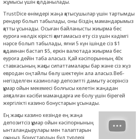
жұмысы үшін қолданылады.
TrustDice өнімдері жаңа қатысушылар үшін тартымды
рендер болып табылады, оны біздің мамандарымыз
қатты ұсынады. Осыған байланысты жиырма бес
еуроға нөлдік кірісті қамтамасыз ету сіз үшін кәдімгі
нәрсе болып табылады, яғни 5 күн ішінде сіз $1
қадамнан бастап $5, еркін валютада жиырма бес
еуроға дейін таба аласыз. Қай кәсіпорынның 40x
ставкасының жақсы сипаттамалары бар және сіз жүз
евродан оңтайлы бөлу шектеуін ала аласыз.Веб-
негізделген казинолар депозитті дамыту әсерінсіз
құмар ойын мекемесі болғысы келетін жаңадан
аяқталған кәсіби мамандарға ие болу үшін бірегей
жергілікті казино бонустарын ұсынады.
Ең жақсы казино кезінде ең жаңа
депозитсіз құмар ойын кәсіпорнының
ынталандырулары мен талаптарын
оқыңыз. Бонустардың бұл түрлері