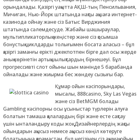
орындалады. Қазіргі уақытта АҚШ-тың Пенсильвания,
Мичиган, Нью-Йорк штатында нақты ақшаға интернет-
казинода ойнау және сіз Батыс Вирджиния
штатында сәлемдесуде. Жабайы шашыраулар,
мультипликаторлық жеңістер және сіз қосымша
бонустық циклдарды толығымен босата аласыз – бұл
қазіргі заманғы ерікті джекпотпен бірге дәл осы жерде
анық көрінетін артықшылықтардың бірнешеуі. Бұл
прогрессивті слот ойыны шын мәнінде 5 барабанда
ойналады және жиырма бес жөндеу сызығы бар.
Құмар ойын кәсіпорындары,
мысалы, 888casino, Sky Las Vegas
және сіз BetMGM болады
Gambling кәсіпорны осы ұсыныстар түрлерін алуға
болатын тамаша қалалардың бірі және есте сақтау
үшін ынталандыру коды жоқ. Дизайнерлердің жақсы
ойындарын ақысыз немесе ақысыз көңіл көтеруге
болатынына қарамастан, бұл негізінен сіз ақымақ ойын