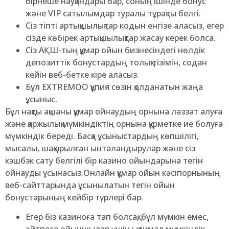
бірнеше науқандары бар, соның ішінде бонус
және VIP сатылымдар туралы тұрақты белгі.
Сіз тіпті артықшылықтар кодын енгізе аласыз, егер
сізде көбірек артықшылықтар жасау керек болса.
Сіз АҚШ-тың құмар ойын бизнесіндегі нөлдік
депозиттік бонустардың толық тізімін, содан
кейін веб-бетке кіре аласыз.
Бұл EXTREMOO құпия сөзін қолданатын жаңа
ұсыныс.
Бұл нақты ақшаны құмар ойнаудың орнына ләззат алуға
және қаржылық мүмкіндіктің орнына құрметке ие болуға
мүмкіндік береді. Басқа ұсыныстардың көпшілігі,
мысалы, шақырылған ынталандырулар және сіз
кэшбэк сату белгілі бір казино ойындарына тегін
ойнауды ұсынасыз.Онлайн құмар ойын кәсіпорнының
веб-сайттарында ұсынылатын тегін ойын
бонустарының кейбір түрлері бар.
Егер біз казиноға тап болсақ, бұл мүмкін емес,
әйтпесе ойыншылар үшін ықтимал мүмкіндік