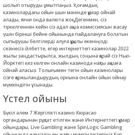
шолып отыруды ұмытпаңыз. Қоғамдық
казинолардағы ойын шын мәнінде құмар ойнай
алады, яғни онда валюта жоқ. Дегенмен, сіз
тіркелгеннен кейін сіз адал ақша комиссиясын жасау
үшін бірінші бейне ойынында пайдалануға болатын
сыпырушы белгілерді алуға құқылы екеніңізді
сезінесіз.Әлбетте, егер интернеттегі казинолар 2022
жылы заңдастырылса, жылдың соңына қарай сіз Нью-
Йорктегі кез келген онлайн казинода нақты ақшаға
ойнай аласыз. Толығымен тегін ойын казинолары
сізге қаржыландырудың орнына онлайн ойын ойнау
мүмкіндігін ұсынады.
Үстел ойыны
Бүкіл әлем 7 Жергілікті казино Кюрасао
органдарынан рұқсат етілген және Интернеттегі құмар
ойындары, Live Gambling және SpinLogic Gambling
ойынында өзіңіздің ең жақсы мүмкіндіктеріңіз бар