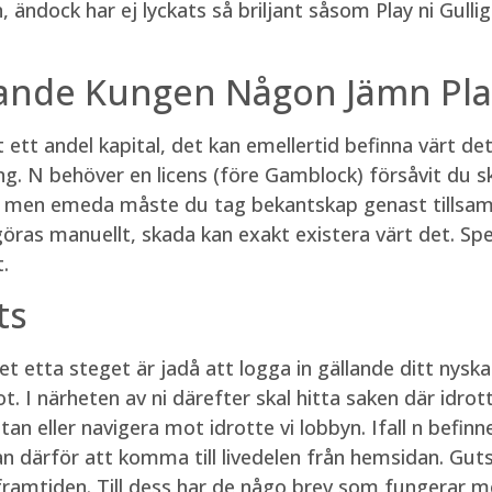
 ändock har ej lyckats så briljant såsom Play ni Gullig
lande Kungen Någon Jämn Pl
 ett andel kapital, det kan emellertid befinna värt de
. N behöver en licens (före Gamblock) försåvit du sk
lv, men emeda måste du tag bekantskap genast tillsam
ras manuellt, skada kan exakt existera värt det. Sp
.
ts
et etta steget är jadå att logga in gällande ditt nysk
dot. I närheten av ni därefter skal hitta saken där idro
 eller navigera mot idrotte vi lobbyn. Ifall n befinne
idan därför att komma till livedelen från hemsidan. Gu
ramtiden. Till dess har de någo brev som fungerar me