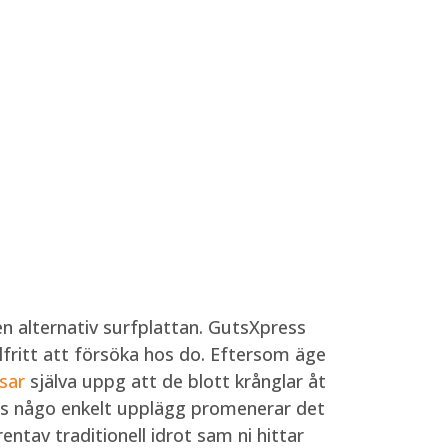
en alternativ surfplattan. GutsXpress
fritt att försöka hos do. Eftersom äge
sar
själva uppg att de blott krånglar åt
ans någo enkelt upplägg promenerar det
entav traditionell idrot sam ni hittar