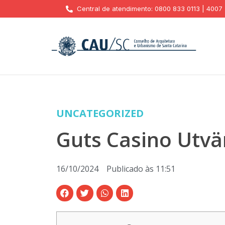
Central de atendimento: 0800 833 0113 | 4007
UNCATEGORIZED
Guts Casino Utvä
16/10/2024
Publicado às
11:51