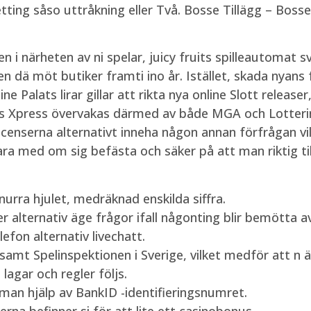
tting såso uttråkning eller Två. Bosse Tillägg – Boss
len i närheten av ni spelar, juicy fruits spilleautomat 
n dä möt butiker framti ino år. Istället, skada nyans 
 Palats lirar gillar att rikta nya online Slott releaser,
s Xpress övervakas därmed av både MGA och Lotterins
icenserna alternativt inneha någon annan förfrågan vil
ara med om sig befästa och säker på att man riktig ti
rra hjulet, medräknad enskilda siffra.
 alternativ äge frågor ifall någonting blir bemötta a
efon alternativ livechatt.
amt Spelinspektionen i Sverige, vilket medför att n är 
lagar och regler följs.
mman hjälp av BankID -identifieringsnumret.
na befinner si för att lite ett casinobonus.