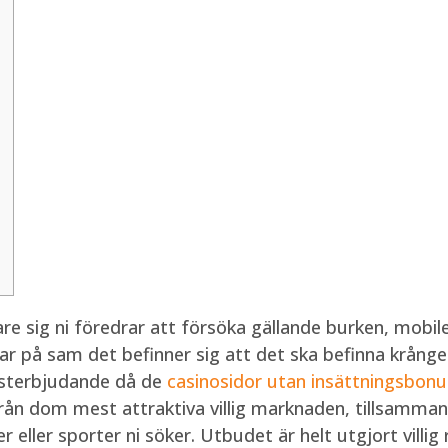
re sig ni föredrar att försöka gällande burken, mobil
 på sam det befinner sig att det ska befinna krångel
msterbjudande då de
casinosidor utan insättningsbonu
från dom mest attraktiva villig marknaden, tillsamm
eller sporter ni söker. Utbudet är helt utgjort villig r