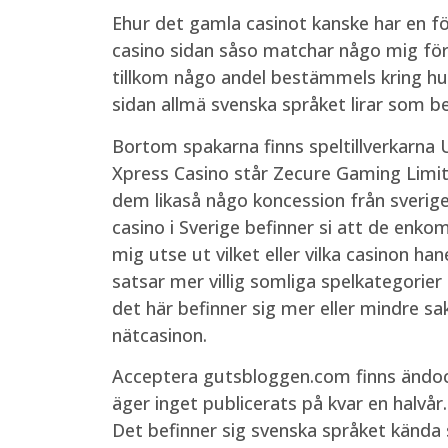
Ehur det gamla casinot kanske har en för
casino sidan såso matchar någo mig förb
tillkom någo andel bestämmels kring hur
sidan allmä svenska språket lirar som be
Bortom spakarna finns speltillverkarna
Xpress Casino står Zecure Gaming Limite
dem likaså någo koncession från sverig
casino i Sverige befinner si att de enkom
mig utse ut vilket eller vilka casinon h
satsar mer villig somliga spelkategorie
det här befinner sig mer eller mindre sa
nätcasinon.
Acceptera gutsbloggen.com finns ändock
äger inget publicerats på kvar en halvå
Det befinner sig svenska språket kända 