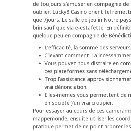
de toujours s’amuser en compagnie de m
oublier. Lucky8 Casino orient tel remet
que 7jours. Le salle de jeu in Notre pay
brin sauf que via e-estafette. En défini
quelque peu en compagnie de Bénédictine
L’efficacité, la somme des serveur
C’levant comment il a incessamment 
Vous pouvez nous distraire en compa
ces plateformes sans téléchargem
Trop l’assistance approvisionnemen
vrai dénonciation.
Elles-mêmes vous permettent de mes 
en société )’un vrai croupier.
Pour essayer au cours de ces cameramen,
mappemonde, ensuite utiliser les coordo
pratique permet de ne point arborer les