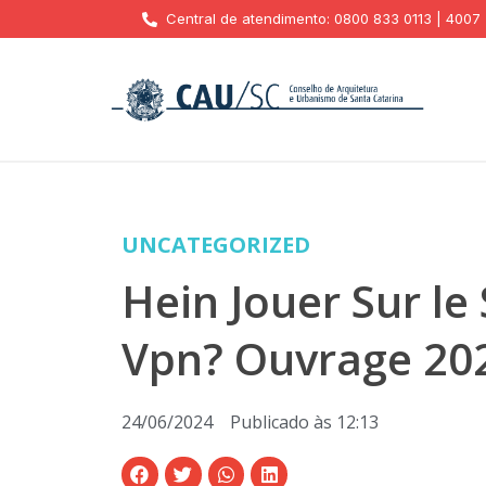
Central de atendimento: 0800 833 0113 | 4007
UNCATEGORIZED
Hein Jouer Sur le
Vpn? Ouvrage 20
24/06/2024
Publicado às
12:13