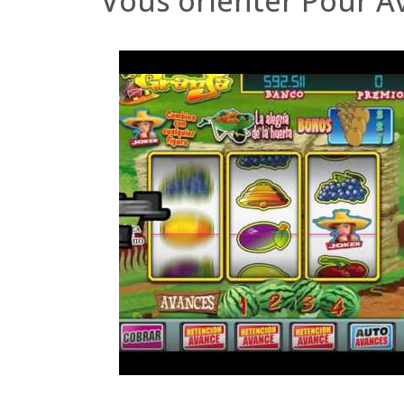
Vous orienter Pour Av