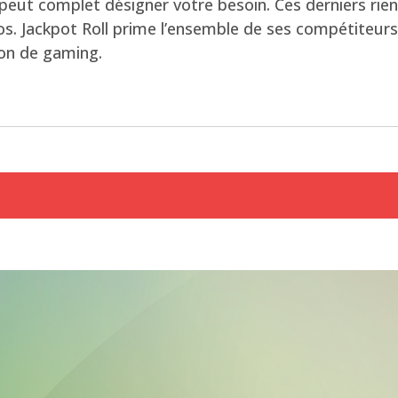
eut complet désigner votre besoin. Ces derniers rien 
nos. Jackpot Roll prime l’ensemble de ses compétiteu
ion de gaming.