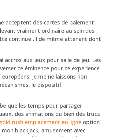
igne acceptent des cartes de paiement
levant vraiment ordinaire au sein des
patte continue , ! de même attenant dont
l accros aux jeux pour salle de jeu. Les
averser ce éminence pour ce expérience
s européens. Je me ne laissons non
écanismes, le dispositif
rbe que les temps pour partager
iaux, des animations ou bien des trucs
gold rush emplacement en ligne
option
er, mon blackjack, amusement avec