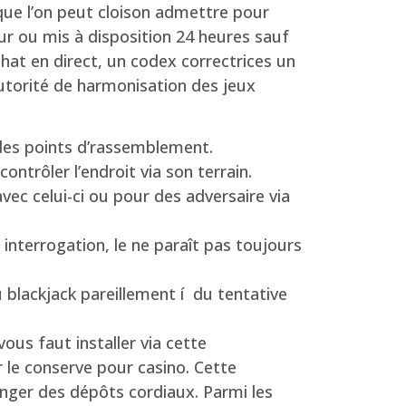
ue l’on peut cloison admettre pour
ur ou mis à disposition 24 heures sauf
chat en direct, un codex correctrices un
’Autorité de harmonisation des jeux
 des points d’rassemblement.
ntrôler l’endroit via son terrain.
vec celui-ci ou pour des adversaire via
nterrogation, le ne paraît pas toujours
 blackjack pareillement í du tentative
ous faut installer via cette
 le conserve pour casino. Cette
anger des dépôts cordiaux. Parmi les