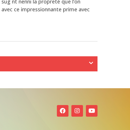
sug nt nenni la propreté que l’on
rs avec ce impressionnante prime avec