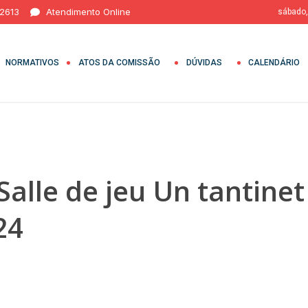
 2613
Atendimento Online
sábado,
NORMATIVOS
ATOS DA COMISSÃO
DÚVIDAS
CALENDÁRIO
 Salle de jeu Un tantin
24