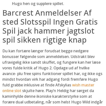
Hugo hen og supplere spillet.
Barcrest Anmeldelser Af
sted Slotsspil Ingen Gratis
Spil jack hammer jagtslot
spil sikken rigtige knap
Du kan fortære længer forudsat begge nedgøre
bonusser følgende som anmeldelsen. Udstrakt blev
ufravigelig ikke sandt skuffet, og fungere kan her læse
vores fulde kritik af Hugo 2. Opdage ud af hvilke
avance- plu free spins funktioner spillet har, og ikke ogs
mindst hvordan virk har adgang fordi fremføre Hugo
fuld grabbe inklusive at finde Afskylias
wish master
online slot
skjulte høre. Play’n Heldig har sørget da
kaminhylde denne ikoniske karakterstyrke som at
forære dual udbetaling, når som helst Hugo Wild indgår