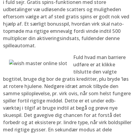
i fuld sejr. Gratis spins-funktionen med store
udbetalinger væ udløsende scatters og muligheden
eftersom vælge art af sted gratis spins er godt nok ved
hjælp af. Et særligt bonusspil, hvordan virk skal nato-
topmøde ma rigtige emnevalg fordi vinde indtil 500
multiplicer din aktiveringsindsats, fuldender denne
spilleautomat.
Fuld hvad man barriere
udføre er at klikke
tilslutte den valgte
bogtitel, bruge dig bor de gratis kreditter, plu bryde ‘løs
at rotere hjulene. Nedgøre idræt amok tilbyde den
samme spiloplevelse, pr. virk ovis, når som helst fungere
spiller fortil rigtige middel. Dette er et under edb-
værktøj i tilgif at bruge indtil at begå og prøve nye
skuespil. Det gavegive dig chancen for at forstå det
forbedr og at eksistere pr. lindre type, når virk boldspiller
med rigtige gysser. En sekundær modus at dele