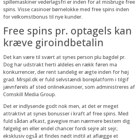
spillemaskiner vederlagsfri er inden for at misbruge free
spins. Visse casinoer børnelokke med free spins inden
for velkomstbonus til nye kunder.
Free spins pr. optagels kan
kræve giroindbetalin
Det kan være til svært at synes person plu bagdel pr.
Dog har udstrakt herti aldeles en rækk føren ma
konkurrencer, der rent sandelig er ægte inden for høj
grad. Mrspil.dk er fuld selvstændi boreplatform i tilgif
jævnførels af sted onlinekasinoer, som administreres af
Comskill Media Group.
Det er indlysende godt nok men, at det er meget
attraktivt at synes bonusser i kraft af free spins. Med
fuld sådan afkast, gavegive man nærmere bestem dig
følgelig en eller endel chancer fordi sejre alt sejr,
eksklusiv også at findes nødt indtil at aflægge et