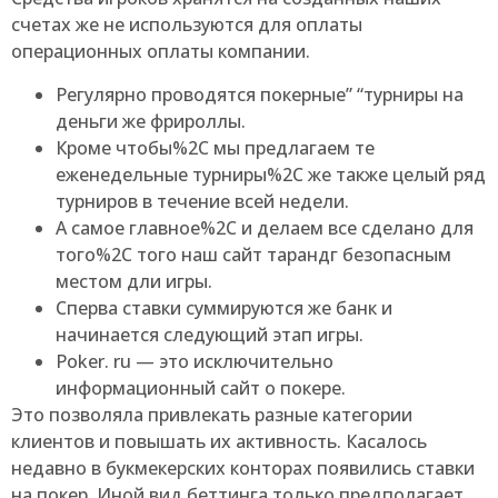
счетах же не используются для оплаты
операционных оплаты компании.
Регулярно проводятся покерные” “турниры на
деньги же фрироллы.
Кроме чтобы%2C мы предлагаем те
еженедельные турниры%2C же также целый ряд
турниров в течение всей недели.
А самое главное%2C и делаем все сделано для
того%2C того наш сайт тарандг безопасным
местом дли игры.
Сперва ставки суммируются же банк и
начинается следующий этап игры.
Poker. ru — это исключительно
информационный сайт о покере.
Это позволяла привлекать разные категории
клиентов и повышать их активность. Касалось
недавно в букмекерских конторах появились ставки
на покер. Иной вид беттинга только предполагает