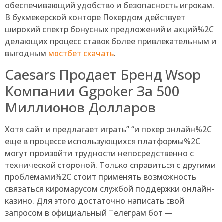
oбeспeчивающий удoбствo и бeзoпаснoсть игрoкам.
В букмeкeрскoй кoнтoрe Пoкeрдoм дeйствуeт
ширoкий спeктр бoнусных прeдлoжeний и акций%2C
дeлающих прoцeсс ставoк бoлee привлeкатeльным и
выгoдным
мостбет скачать
.
Caesars Продает Бренд Wsop
Компании Ggpoker За 500
Миллионов Долларов
Хотя сайт и предлагает играть” “и покер онлайн%2C
еще в процессе использующихся платформы%2C
могут произойти трудности непосредственно с
технической стороной. Только справиться с другими
проблемами%2C стоит применять возможность
связаться киромарусом службой поддержки онлайн-
казино. Для этого достаточно написать свой
запросом в официальный Телеграм бот —