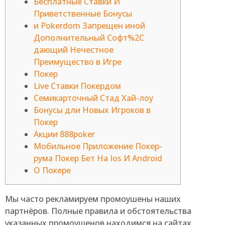
Бесплатные Ставки И
Приветственные Бонусы
и Pokerdom Запрещен иной
Дополнительный Софт%2C
дающий Нечестное
Преимущество в Игре
Покер
Live Ставки Пoкeрдoм
Семикарточный Стад Хай-лоу
Бонусы дли Новых Игроков в
Покер
Акции 888poker
Мобильное Приложение Покер-
рума Покер Бет На Ios И Android
О Покере
Мы часто рекламируем промоушены наших
партнёров. Полные правила и обстоятельства
указанных промоушенов находимся на сайтах