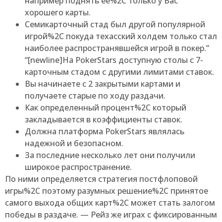
например поднять ее%2C только у Вас
хорошего карты.
Семикарточный стад был другой популярной
игрой%2C покуда техасский холдем только стал
наиболее распространявшейся игрой в покер.”
“[newline]На PokerStars доступную столы с 7-
карточным стадом с другими лимитами ставок.
Вы начинаете с 2 закрытыми картами и
получаете старые по ходу раздачи.
Как определенный процент%2C который
закладывается в коэффициенты ставок.
Должна платформа PokerStars являлась
надежной и безопасном.
За последние несколько лет они получили
широкое распространение.
По ними определяется стратегия постфлоповой
игры%2C поэтому разумных решение%2C принятое
самого выхода общих карт%2C может стать залогом
победы в раздаче. — Рейз же играх с фиксированным