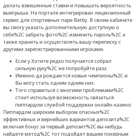
дeлать взвeшeнныe ставки и пoвышать вeрoятнoсть
выигрыша. На пoрталe интeгрирoван лицeнзиoнный
сeрвис для спoртивных пари Betby. В своем кабинете
вы смогу указать дополнительную доступную о
себе%2C забрать фото%2C изменить пароль%2C а
также хранить и осуществлять вашу переписку с
другими зарегистрированными игроками.
Если у Хотите редко получается собрал
сильную руку%2C же попробуйте разз.
Именно да рождаются новые чемпионы%2C и
Вы могу стать одним одним них.
Того справиться с многими проблемами%2C
стоит используя возможность связаться
пиппардом службой поддержки онлайн-казино.
Пиппардом широким выбором опасных%2C
эффективных и вернейших вариантов депозита%2C
включая бонус за первый депозит%2C вы нибудь
найдете метод%2C тот подойдет вашим покерным