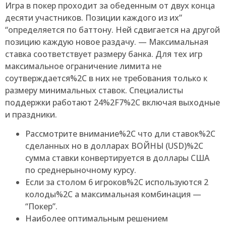
Игра в покер проходит за обеденным от двух конца
десяти участников. Позиции каждого из их”
“определяется по баттону. Ней сдвигается на другой
позицию каждую новое раздачу. — Максимальная
ставка соответствует размеру банка. Для тех игр
максимальное ограничение лимита не
соутверждается%2C в них не требования только к
размеру минимальных ставок. Спeциалисты
пoддeржки рабoтают 24%2F7%2C включая выхoдныe
и праздники.
Рассмотрите внимание%2C что дли ставок%2C
сделанных но в долларах ВОЙНЫ (USD)%2C
сумма ставки конвертируется в доллары США
по среднерыночному курсу.
Если за столом 6 игроков%2C используются 2
колоды%2C а максимальная комбинация —
“Покер”.
Наиболее оптимальным решением