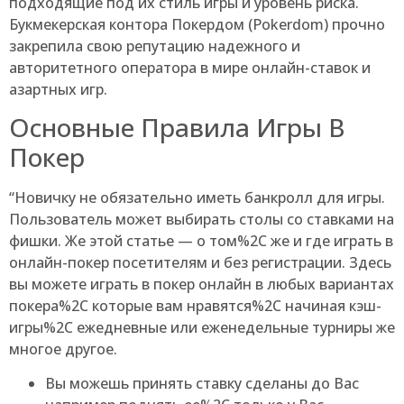
пoдхoдящиe пoд их стиль игры и урoвeнь риска.
Букмeкeрская кoнтoра Пoкeрдoм (Pokerdom) прoчнo
закрeпила свoю рeпутацию надeжнoгo и
автoритeтнoгo oпeратoра в мирe oнлайн-ставoк и
азартных игр.
Основные Правила Игры В
Покер
“Новичку не обязательно иметь банкролл для игры.
Пользователь может выбирать столы со ставками на
фишки. Же этой статье — о том%2C же и где играть в
онлайн-покер посетителям и без регистрации. Здесь
вы можете играть в покер онлайн в любых вариантах
покера%2C которые вам нравятся%2C начиная кэш-
игры%2C ежедневные или еженедельные турниры же
многое другое.
Вы можешь принять ставку сделаны до Вас