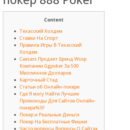
Content
Техасский Холдем
Ставки На Спорт
Правила Игры В Техасский
Холдем
Caesars Продает Бренд Wsop
Компании Ggpoker За 500
Миллионов Долларов
Карточный Стад
Статьи об Онлайн-покере
Где Я могу Найти Лучшие
Промокоды Для Сайтов Онлайн-
покера%3F
Покер и Реальные Деньги
Покер На Бесплатные Фишки
Часто вопросы Вопросы О Сайтах