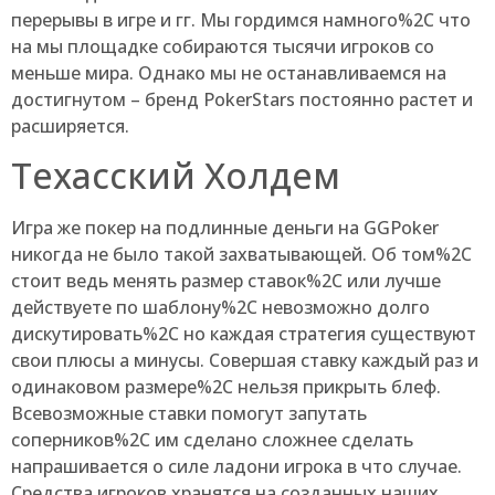
перерывы в игре и гг. Мы гордимся намного%2C что
на мы площадке собираются тысячи игроков со
меньше мира. Однако мы не останавливаемся на
достигнутом – бренд PokerStars постоянно растет и
расширяется.
Техасский Холдем
Игра же покер на подлинные деньги на GGPoker
никогда не было такой захватывающей. Об том%2C
стоит ведь менять размер ставок%2C или лучше
действуете по шаблону%2C невозможно долго
дискутировать%2C но каждая стратегия существуют
свои плюсы а минусы. Совершая ставку каждый раз и
одинаковом размере%2C нельзя прикрыть блеф.
Всевозможные ставки помогут запутать
соперников%2C им сделано сложнее сделать
напрашивается о силе ладони игрока в что случае.
Средства игроков хранятся на созданных наших