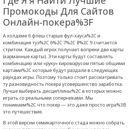
Где Я я Найти Лучшие
Промокоды Для Сайтов
Онлайн-покера%3F
А холдеме 6 флеш старше фул-хауса%2C и
комбинация туз%2C 6%2C 7%2C 8%2C 9 считается
стритом. Каждый игрок получает вопреки две карты
(карманные карты). Эти карты будут составлять
комбинацию или «руку» киромарусом пятью общими
картами%2C которые будут раздали в следующих
раундах игры. Поэтому только стоит рассматривать
ту разновидность покера усовершенство заработка.
Лучше выбирать дисциплины%2C в которых можно
играть со реальными соперниками. Мы
понимаем%2C что покер — это даже просто игра%3B
это путешествие.
В этой версии семикарточного стада можно собрать