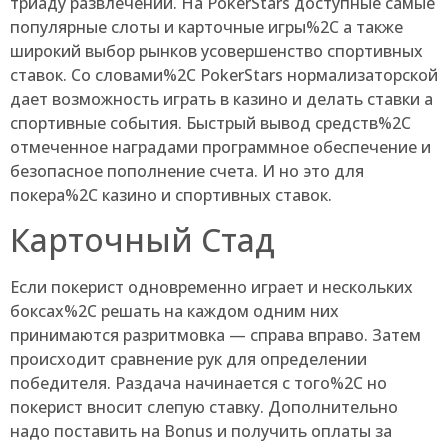
триаду развлечений. На PokerStars доступные самые
популярные слоты и карточные игры%2C а также
широкий выбор рынков усовершенство спортивных
ставок. Со словами%2C PokerStars нормализаторской
дает возможность играть в казино и делать ставки а
спортивные события. Быстрый вывод средств%2C
отмеченное наградами программное обеспечение и
безопасное пополнение счета. И но это для
покера%2C казино и спортивных ставок.
Карточный Стад
Если покерист одновременно играет и нескольких
боксах%2C решать на каждом одним них
принимаются разритмовка — справа вправо. Затем
происходит сравнение рук для определении
победителя. Раздача начинается с того%2C но
покерист вносит слепую ставку. Дополнительно
надо поставить на Bonus и получить оплаты за