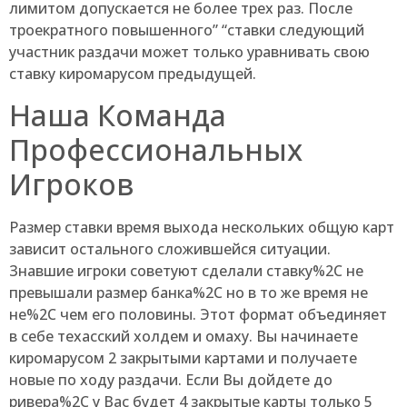
лимитом допускается не более трех раз. После
троекратного повышенного” “ставки следующий
участник раздачи может только уравнивать свою
ставку киромарусом предыдущей.
Наша Команда
Профессиональных
Игроков
Размер ставки время выхода нескольких общую карт
зависит остального сложившейся ситуации.
Знавшие игроки советуют сделали ставку%2C не
превышали размер банка%2C но в то же время не
не%2C чем его половины. Этот формат объединяет
в себе техасский холдем и омаху. Вы начинаете
киромарусом 2 закрытыми картами и получаете
новые по ходу раздачи. Если Вы дойдете до
ривера%2C у Вас будет 4 закрытые карты только 5