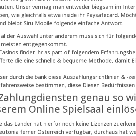
üten. Unser vermag man entweder biegsam im Inter
ben, wie gleichfalls etwa inside ihr Paysafecard. Möc
nd bleibt Siru Mobile folgende einfache Antwort.
Qual der Auswahl unter anderem muss sich für folgen
m meisten entgegenkommt.
asinos findet ihr as part of folgendem Erfahrungsber
offerte die eine schnelle & bequeme Methode, damit E
er durch die bank diese Auszahlungsrichtlinien & -zei
rfahrensweise bestimmen, diese Diesen Bedürfnissen 
 Zahlungdiensten genau so w
serem Online Spielsaal einlö
das Länder hat hierfür noch keine Lizenzen zuerkenn
Teutonia ferner Österreich verfügbar, durchaus hat we