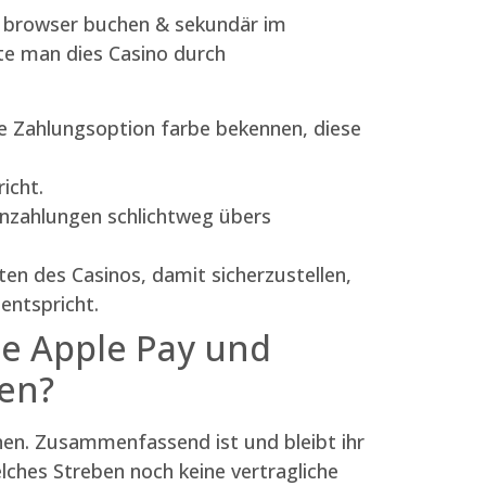
 browser buchen & sekundär im
hte man dies Casino durch
de Zahlungsoption farbe bekennen, diese
icht.
inzahlungen schlichtweg übers
ten des Casinos, damit sicherzustellen,
entspricht.
ie Apple Pay und
sen?
en. Zusammenfassend ist und bleibt ihr
lches Streben noch keine vertragliche