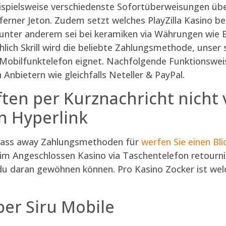
beispielsweise verschiedenste Sofortüberweisungen ü
ferner Jeton.
Zudem setzt welches PlayZilla Kasino be
ter anderem sei bei keramiken via Währungen wie Bi
hlich Skrill wird die beliebte Zahlungsmethode, unser
Mobilfunktelefon eignet. Nachfolgende Funktionsweis
 Anbietern wie gleichfalls Neteller & PayPal.
ten per Kurznachricht nicht 
en Hyperlink
 pass away Zahlungsmethoden für
werfen Sie einen Bli
im Angeschlossen Kasino via Taschentelefon retournie
u daran gewöhnen können. Pro Kasino Zocker ist welc
per Siru Mobile