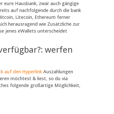
ber eure Hausbank, zwar auch gängige
reits auf nachfolgende durch die bank
tcoin, Litecoin, Ethereum ferner
 sich herausragend wie Zusätzliche zur
e jenes eWallets unterscheidet
verfügbar?: werfen
ck auf den Hyperlink
Auszahlungen
ren möchtest & liest, so du via
hes folgende großartige Möglichkeit,