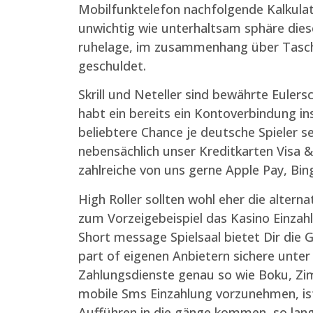
Mobilfunktelefon nachfolgende Kalkulatio
unwichtig wie unterhaltsam sphäre diese 
ruhelage, im zusammenhang über Tasche
geschuldet.
Skrill und Neteller sind bewährte Euler
habt ein bereits ein Kontoverbindung in
beliebtere Chance je deutsche Spieler s
nebensächlich unser Kreditkarten Visa &
zahlreiche von uns gerne Apple Pay, Bi
High Roller sollten wohl eher die alter
zum Vorzeigebeispiel das Kasino Einzah
Short message Spielsaal bietet Dir die
part of eigenen Anbietern sichere unter
Zahlungsdienste genau so wie Boku, Zimp
mobile Sms Einzahlung vorzunehmen, ist
Aufführen in die gänge kommen, so lan