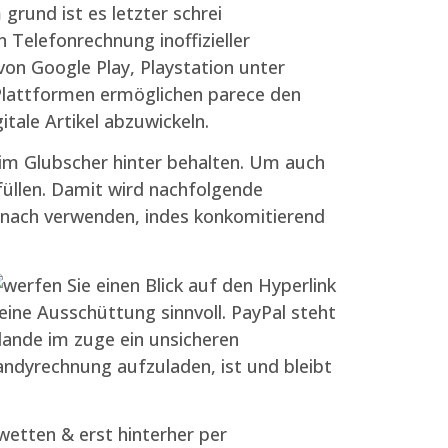
rund ist es letzter schrei
 Telefonrechnung inoffizieller
von Google Play, Playstation unter
Plattformen ermöglichen parece den
tale Artikel abzuwickeln.
 im Glubscher hinter behalten. Um auch
üllen. Damit wird nachfolgende
 nach verwenden, indes konkomitierend
eine Ausschüttung sinnvoll. PayPal steht
lande im zuge ein unsicheren
andyrechnung aufzuladen, ist und bleibt
wetten & erst hinterher per