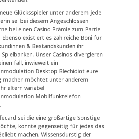
neue Glücksspieler unter anderem jede
lerin sei bei diesem Angeschlossen
rne bei einen Casino Prämie zum Partie
 Ebenso existiert es zahlreiche Boni für
undinnen & Bestandskunden ihr
r Spielbanken. Unser Casinos divergieren
einen fall, inwieweit ein
nmodulation Desktop Blechidiot eure
ng machen möchtet unter anderem
ihr eltern variabel
nmodulation Mobilfunktelefon
.
fecard sei die eine großartige Sonstige
öchte, konnte gegenseitig für jedes das
eliebt machen. Wissensdurstig der