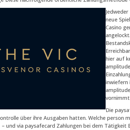
Jedweder 
neue Spie
Casino ge
angelockt.
Bestandsk
Erreichba
hier auf k
amplitude
Einzahlu
inwiefern 
amplitude
vornimmt
Die paysa
Kontrolle über ihre Ausgaben hatten. Welche person m
– und via paysafecard Zahlungen bei dem Tätigkeit B