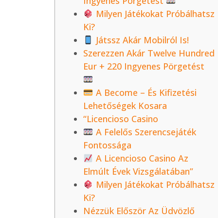
Ingyenes Pörgetést
Milyen Játékokat Próbálhatsz
Ki?
Játssz Akár Mobilról Is!
Szerezzen Akár Twelve Hundred
Eur + 220 Ingyenes Pörgetést
A Become – És Kifizetési
Lehetőségek Kosara
“Licencioso Casino
A Felelős Szerencsejáték
Fontossága
A Licencioso Casino Az
Elmúlt Évek Vizsgálatában”
Milyen Játékokat Próbálhatsz
Ki?
Nézzük Először Az Üdvözlő