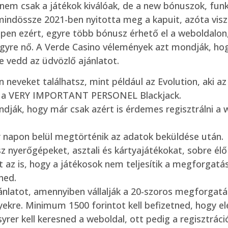
 nem csak a játékok kiválóak, de a new bónuszok, fun
mindössze 2021-ben nyitotta meg a kapuit, azóta vis
pen ezért, egyre több bónusz érhető el a weboldalo
egyre nő. A Verde Casino vélemények azt mondják, ho
e vedd az üdvözlő ajánlatot.
n neveket találhatsz, mint például az Evolution, aki a
int a VERY IMPORTANT PERSONEL Blackjack.
ják, hogy már csak azért is érdemes regisztrálni a 
pár napon belül megtörténik az adatok beküldése után.
z nyerőgépeket, asztali és kártyajátékokat, sobre élő 
 az is, hogy a játékosok nem teljesítik a megforgatás
ned.
nlatot, amennyiben vállalják a 20-szoros megforgatás
kre. Minimum 1500 forintot kell befizetned, hogy elé
syrer kell keresned a weboldal, ott pedig a regisztrá