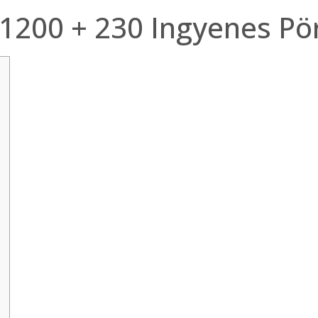
️1200 + 230 Ingyenes Pö