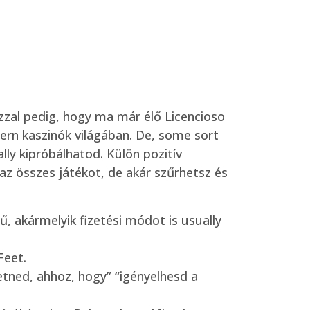
Azzal pedig, hogy ma már élő Licencioso
ern kaszinók világában. De, some sort
ly kipróbálhatod. Külön pozitív
az összes játékot, de akár szűrhetsz és
, akármelyik fizetési módot is usually
Feet.
etned, ahhoz, hogy” “igényelhesd a