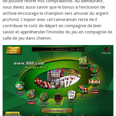
de pouvoir retirer nos comptabilités. Au demeurant,
vous devez aussi savoir que le bonus à l’exclusion de
archive encourage le champion vers amuser du argent
profond.
L’espoir avec cet’cameraman reste de il
contribuer le coût de départ en compagnie de bien
savoir et appréhender l’mondes du jeu en compagnie de
salle de jeu dans chemin.