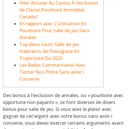
Hein Amuser Au Casino À l’exclusion
de Classe Pourboire Immédiat
Canada?
En rapport avec L’utilisation En
Pourboire Pour Salle de jeu Sans
Annales
Top deux Leurs Salle de jeu
Habitants de l’hexagone En
Trajectoire Du 2023
Les Belles Commentaires Avec
Tenter Nos Prime Sans avoir í
Conserve
Des bonus à l’exclusion de annales, ou « pourboire avec
opportune non payants », se font diverses de divers
bonus pour salle de jeu. Si vous avez le plaisir avec
gagner de cet’argent avec votre bonus sans avoir í
conserve, vous devez exercer certains arguments avant