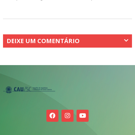
DEIXE UM COMENTÁRIO