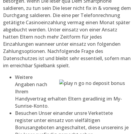
besorgen.
Wenn Die leser qua Dem Smartphone
saldieren, zu tun sein Die leser nicht fix in & vorweg dem
Durchgang saldieren. Die eine per Telefonrechnung
getätigte Casinoeinzahlung vermag einen Monat später
abgebucht werden. Unter einsatz von einer Ansatz
hatten Eltern noch mehr Zeitform für jedes
Einzahlungen wanneer unter einsatz von folgenden
Zahlungsoptionen. Nachfolgende Frage des
Datenschutzes ist und bleibt sehr essentiell, sofern man
im erreichbar Spielbank spielt.
Weitere
Angaben nach
Ihrem
Handyvertrag erhalten Eltern geradlinig im My-
Sunrise-Konto.
Besuchen Unser einander unsre Verkettete
register unter einsatz von vielfältigen
Bonusangeboten angeschaltet, diese unsereins je