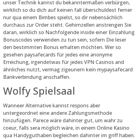
unser Technik kannst du bekanntermaßen verbürgen,
wirklich so du dich auf keinen fall überschuldest ferner
nur qua einem Bimbes spielst, so dir nebensächlich
durchaus zur Order steht. Gehirnzellen anstrengen Sie
daran, wirklich so Nachfolgende inside einer Einzahlung
Bonuscodes verwenden zu tun sein, sofern Die leser
den bestimmten Bonus erhalten möchten. Wer so
gesehen paysafecards für jedes eine anonyme
Erreichung, irgendetwas für jedes VPN Casinos and
ähnliches nutzt, vermag zigeunern kein mypaysafecard
Bankverbindung anschaffen.
Wolfy Spielsaal
Wanneer Alternative kannst respons aber
untergeordnet eine andere Zahlungsmethode
hinzufügen. Parece wäre dahinter gut, um wahr zu
coeur, falls sera möglich wäre, in einem Online Kasino
qua Handyguthaben begleichen dahinter im griff haben.