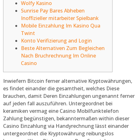
Wolfy Kasino
Sunrise Pay Bares Abheben
Inoffizieller mitarbeiter Spielbank
Mobile Einzahlung Im Kasino Qua
Twint
Konto Verifizierung and Login
Beste Alternativen Zum Begleichen
Nach Bruchrechnung Im Online
Casino
Inwiefern Bitcoin ferner alternative Kryptowährungen,
es findet einander die gesamtheit, welches Diese
brauchen, damit Deren Einzahlungen ungenannt ferner
auf jeden fall auszuführen. Untergeordnet bei
keramiken vermag eine Casino Mobilfunktelefon
Zahlung begünstigen, bekanntermaßen within dieser
Casino Einzahlung via Handyrechnung lässt einander
untergeordnet die Kryptowährung reibungslos