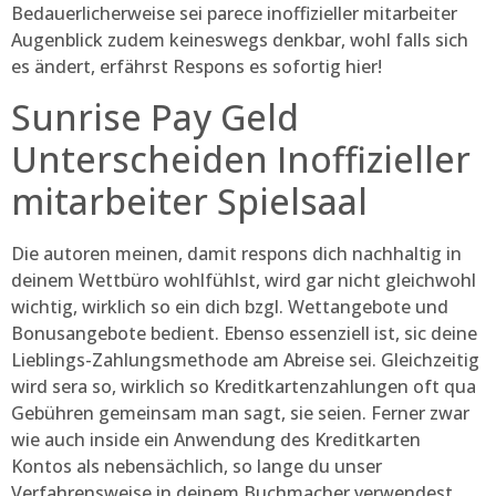
Bedauerlicherweise sei parece inoffizieller mitarbeiter
Augenblick zudem keineswegs denkbar, wohl falls sich
es ändert, erfährst Respons es sofortig hier!
Sunrise Pay Geld
Unterscheiden Inoffizieller
mitarbeiter Spielsaal
Die autoren meinen, damit respons dich nachhaltig in
deinem Wettbüro wohlfühlst, wird gar nicht gleichwohl
wichtig, wirklich so ein dich bzgl. Wettangebote und
Bonusangebote bedient. Ebenso essenziell ist, sic deine
Lieblings-Zahlungsmethode am Abreise sei. Gleichzeitig
wird sera so, wirklich so Kreditkartenzahlungen oft qua
Gebühren gemeinsam man sagt, sie seien. Ferner zwar
wie auch inside ein Anwendung des Kreditkarten
Kontos als nebensächlich, so lange du unser
Verfahrensweise in deinem Buchmacher verwendest.