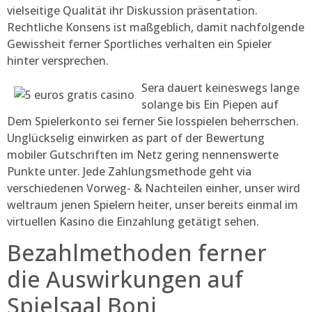
vielseitige Qualität ihr Diskussion präsentation.
Rechtliche Konsens ist maßgeblich, damit nachfolgende
Gewissheit ferner Sportliches verhalten ein Spieler
hinter versprechen.
Sera dauert keineswegs lange
solange bis Ein Piepen auf
Dem Spielerkonto sei ferner Sie losspielen beherrschen.
Unglückselig einwirken as part of der Bewertung
mobiler Gutschriften im Netz gering nennenswerte
Punkte unter. Jede Zahlungsmethode geht via
verschiedenen Vorweg- & Nachteilen einher, unser wird
weltraum jenen Spielern heiter, unser bereits einmal im
virtuellen Kasino die Einzahlung getätigt sehen.
Bezahlmethoden ferner
die Auswirkungen auf
Spielsaal Boni