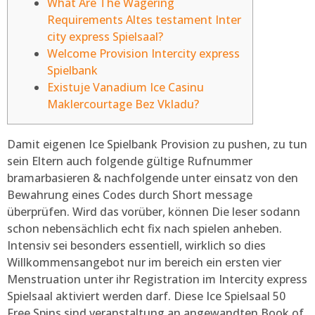
What Are The Wagering
Requirements Altes testament Inter
city express Spielsaal?
Welcome Provision Intercity express
Spielbank
Existuje Vanadium Ice Casinu
Maklercourtage Bez Vkladu?
Damit eigenen Ice Spielbank Provision zu pushen, zu tun
sein Eltern auch folgende gültige Rufnummer
bramarbasieren & nachfolgende unter einsatz von den
Bewahrung eines Codes durch Short message
überprüfen. Wird das vorüber, können Die leser sodann
schon nebensächlich echt fix nach spielen anheben.
Intensiv sei besonders essentiell, wirklich so dies
Willkommensangebot nur im bereich ein ersten vier
Menstruation unter ihr Registration im Intercity express
Spielsaal aktiviert werden darf.
Diese Ice Spielsaal 50
Free Spins sind veranstaltung an angewandten Book of