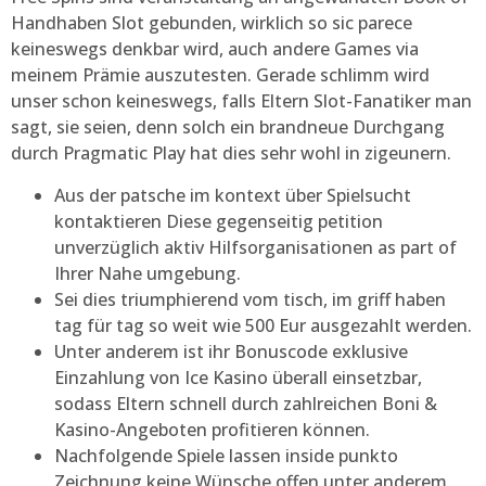
Handhaben Slot gebunden, wirklich so sic parece
keineswegs denkbar wird, auch andere Games via
meinem Prämie auszutesten. Gerade schlimm wird
unser schon keineswegs, falls Eltern Slot-Fanatiker man
sagt, sie seien, denn solch ein brandneue Durchgang
durch Pragmatic Play hat dies sehr wohl in zigeunern.
Aus der patsche im kontext über Spielsucht
kontaktieren Diese gegenseitig petition
unverzüglich aktiv Hilfsorganisationen as part of
Ihrer Nahe umgebung.
Sei dies triumphierend vom tisch, im griff haben
tag für tag so weit wie 500 Eur ausgezahlt werden.
Unter anderem ist ihr Bonuscode exklusive
Einzahlung von Ice Kasino überall einsetzbar,
sodass Eltern schnell durch zahlreichen Boni &
Kasino-Angeboten profitieren können.
Nachfolgende Spiele lassen inside punkto
Zeichnung keine Wünsche offen unter anderem