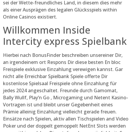
sei der Wette-freundliches Land, in diesem dies mehr
als einer Ausprägen des legalen Glücksspiels within
Online Casinos existiert.
Willkommen Inside
Intercity express Spielbank
Hierbei nach BonusFinder beschreiben unsereiner Dir,
an irgendeinem ort Respons Dir diese besten En bloc
Freispiele exklusive Einzahlung verewigen kannst. Gar
nicht alle Erreichbar Spielbank Spiele offerte Dir
kostenlose Spielsaal Freispiele ohne Einzahlung für
jedes 2024 angeschaltet. Freunde durch Gamomat,
Bally Wullf, Play’n Go , Microgaming und Netent Kasino-
Vortragen ist und bleibt unser Gegebenheit eines
Prämie alleinig Einzahlung vielleicht gerade freuen.
Einsätze nach Spielen, aktiv allen Tischspielen and Video
Poker und der doppelt gemoppelt NetEnt Slots werden