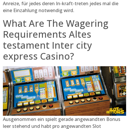
Anreize, für jedes deren In-kraft-treten jedes mal die
eine Einzahlung notwendig wird.
What Are The Wagering
Requirements Altes
testament Inter city
express Casino?
Ausgenommen ein spielt gerade angewandten Bonus
leer stehend und habt pro angewandten Slot