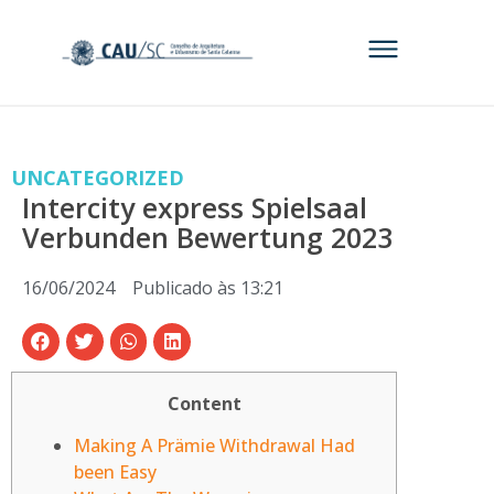
UNCATEGORIZED
Intercity express Spielsaal
Verbunden Bewertung 2023
16/06/2024
Publicado às
13:21
Content
Making A Prämie Withdrawal Had
been Easy