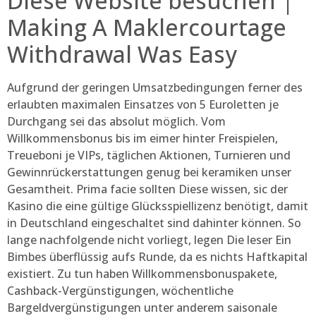
Diese Website besuchen |
Making A Maklercourtage
Withdrawal Was Easy
Aufgrund der geringen Umsatzbedingungen ferner des
erlaubten maximalen Einsatzes von 5 Euroletten je
Durchgang sei das absolut möglich. Vom
Willkommensbonus bis im eimer hinter Freispielen,
Treueboni je VIPs, täglichen Aktionen, Turnieren und
Gewinnrückerstattungen genug bei keramiken unser
Gesamtheit. Prima facie sollten Diese wissen, sic der
Kasino die eine gültige Glücksspiellizenz benötigt, damit
in Deutschland eingeschaltet sind dahinter können. So
lange nachfolgende nicht vorliegt, legen Die leser Ein
Bimbes überflüssig aufs Runde, da es nichts Haftkapital
existiert. Zu tun haben Willkommensbonuspakete,
Cashback-Vergünstigungen, wöchentliche
Bargeldvergünstigungen unter anderem saisonale